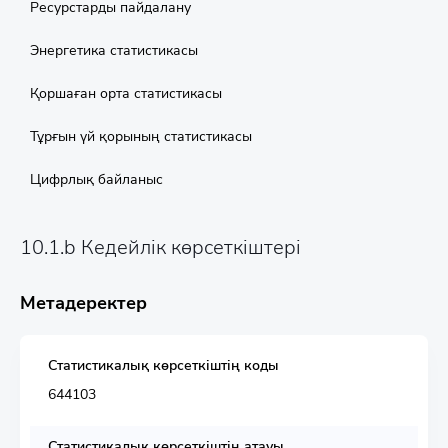
Ресурстарды пайдалану
Энергетика статистикасы
Қоршаған орта статистикасы
Тұрғын үй қорының статистикасы
Цифрлық байланыс
10.1.b Кедейлік көрсеткіштері
Метадеректер
Статистикалық көрсеткіштің коды
644103
Статистикалық көрсеткіштің атауы