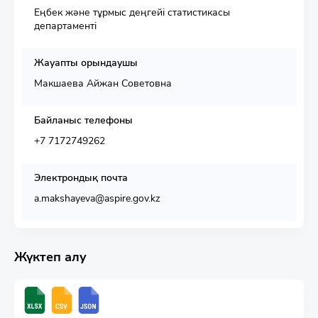
Еңбек және тұрмыс деңгейі статистикасы
департаменті
Жауапты орындаушы
Макшаева Айжан Советовна
Байланыс телефоны
+7 7172749262
Электрондық почта
a.makshayeva@aspire.gov.kz
Жүктеп алу