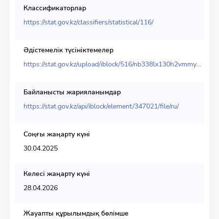
Классификаторлар
https://stat.gov.kz/classifiers/statistical/116/
Әдістемелік түсініктемелер
https://stat.gov.kz/upload/iblock/516/nb338lx130h2vmmyp7u7vrxq5dzttrav.pdf
Байланысты жарияланымдар
https://stat.gov.kz/api/iblock/element/347021/file/ru/
Соңғы жаңарту күні
30.04.2025
Келесі жаңарту күні
28.04.2026
Жауапты құрылымдық бөлімше