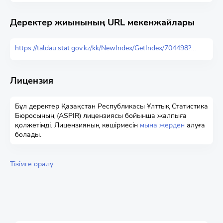
Деректер жиынының URL мекенжайлары
https://taldau.stat.gov.kz/kk/NewIndex/GetIndex/704498?keyword=
Лицензия
Бұл деректер Қазақстан Республикасы Ұлттық Статистика
Бюросының (ASPIR) лицензиясы бойынша жалпыға
қолжетімді. Лицензияның көшірмесін
мына жерден
алуға
болады.
Тізімге оралу