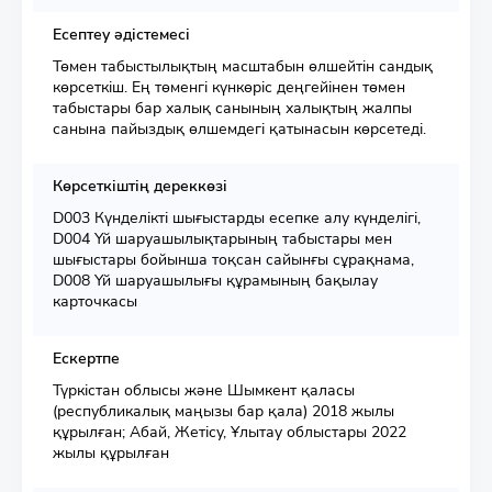
Есептеу әдістемесі
Төмен табыстылықтың масштабын өлшейтін сандық
көрсеткіш. Ең төменгі күнкөріс деңгейінен төмен
табыстары бар халық санының халықтың жалпы
санына пайыздық өлшемдегі қатынасын көрсетеді.
Көрсеткіштің дереккөзі
D003 Күнделікті шығыстарды есепке алу күнделігі,
D004 Үй шаруашылықтарының табыстары мен
шығыстары бойынша тоқсан сайынғы сұрақнама,
D008 Үй шаруашылығы құрамының бақылау
карточкасы
Ескертпе
Түркістан облысы және Шымкент қаласы
(республикалық маңызы бар қала) 2018 жылы
құрылған; Абай, Жетісу, Ұлытау облыстары 2022
жылы құрылған