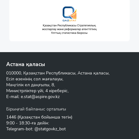
Астана қаласы
010000, Қазақстан Республикасы, Астана қаласы,
Есіл өзенінің сол жағалауы,
Мәңгілік ел даңғылы, 8,
Министрліктер үйі, 4 кіреберіс,
E-mail:
e.stat@aspire.gov.kz
Бірыңғай байланыс орталығы
1446
(Қазақстан бойынша тегін)
9:00 - 18:30-ға дейін:
Telegram-bot: @statgovkz_bot