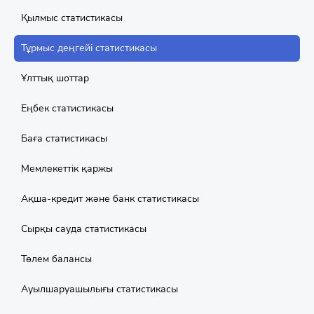
Қылмыс статистикасы
Тұрмыс деңгейі статистикасы
Ұлттық шоттар
Еңбек статистикасы
Баға статистикасы
Мемлекеттік қаржы
Aқша-кредит және банк статистикасы
Сырқы сауда статистикасы
Төлем балансы
Ауылшаруашылығы статистикасы