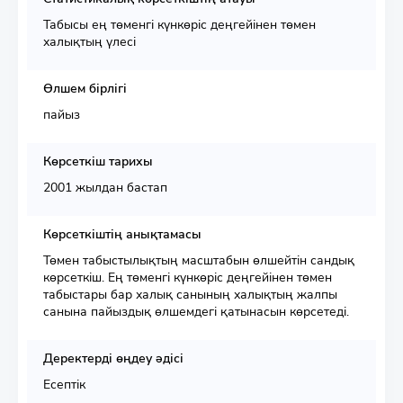
Табысы ең төменгі күнкөріс деңгейінен төмен
халықтың үлесі
Өлшем бірлігі
пайыз
Көрсеткіш тарихы
2001 жылдан бастап
Көрсеткіштің анықтамасы
Төмен табыстылықтың масштабын өлшейтін сандық
көрсеткіш. Ең төменгі күнкөріс деңгейінен төмен
табыстары бар халық санының халықтың жалпы
санына пайыздық өлшемдегі қатынасын көрсетеді.
Деректерді өңдеу әдісі
Есептік