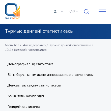
ҚАЗ
Тұрмыс деңгейі статистикасы
Басты бет
Ашық деректер
Тұрмыс деңгейі статистикасы
10.1.b Кедейлік көрсеткіштері
Демографиялық статистика
Білім беру, ғылым және инновациялар статистикасы
Денсаулық сақтау статистикасы
Азық-түлік қауіпсіздігі
Гендрлік статистика