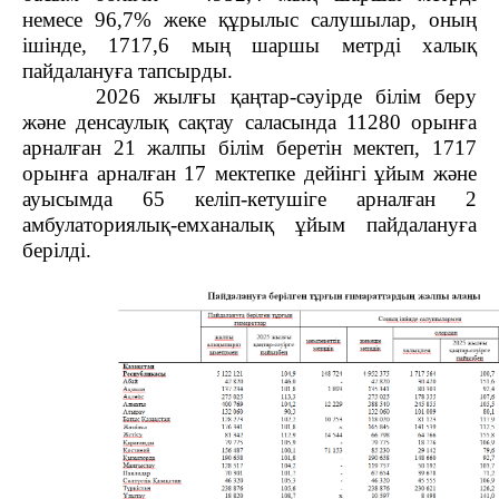
немесе 96,7% жеке құрылыс салушылар, оның
ішінде, 1717,6 мың шаршы метрді халық
пайдалануға тапсырды.
2026 жылғы қаңтар-сәуірде білім беру
және денсаулық сақтау саласында 11280 орынға
арналған 21 жалпы білім беретін мектеп, 1717
орынға арналған 17 мектепке дейінгі ұйым және
ауысымда 65 келіп-кетушіге арналған 2
амбулаториялық-емханалық ұйым пайдалануға
берілді.