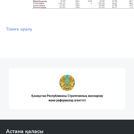
Тізімге оралу
Астана қаласы