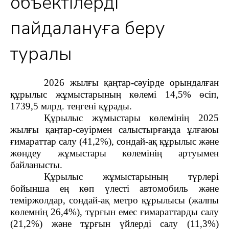
объектілерді
пайдалануға беру
туралы
2026 жылғы қаңтар-сәуірде орындалған
құрылыс жұмыстарының көлемі 14,5% өсіп,
1739,5 млрд. теңгені құрады.
Құрылыс жұмыстары көлемінің 2025
жылғы қаңтар-сәуірмен салыстырғанда ұлғаюы
ғимараттар салу (41,2%), сондай-ақ құрылыс және
жөндеу жұмыстары көлемінің артуымен
байланысты.
Құрылыс жұмыстарының түрлері
бойынша ең көп үлесті автомобиль және
теміржолдар, сондай-ақ метро құрылысы (жалпы
көлемнің 26,4%), тұрғын емес ғимараттарды салу
(21,2%) және тұрғын үйлерді салу (11,3%)