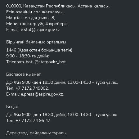
010000, Қазақстан Республикасы, Астана қаласы,
Есіл өзенінің сол жағалауы,
Мәңгілік ел даңғылы, 8,
Министрліктер үйі, 4 кіреберіс,
E-mail:
e.stat@aspire.gov.kz
Бірыңғай байланыс орталығы
1446
(Қазақстан бойынша тегін)
9:00 - 18:30-ға дейін:
Telegram-bot: @statgovkz_bot
Баспасөз қызметі
Дс-Жм 9:00 -ден 18:30 дейін, 13:00-14:30 – түскі үзіліс,
Тел.
+7 7172 749002
,
E-mail:
e.press@aspire.gov.kz
.
Кеңсе
Дс-Жм 9:00 -ден 18:30 дейін, 13:00-14:30 – түскі үзіліс
Тел.
+7 7172 74 95 47
Деректерді пайдалану туралы