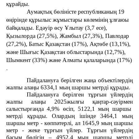
құрайды.
Аумақтық бөліністе республиканың 19
өңірінде құрылыс жұмыстары көлемінің ұлғаюы
байқалады. Едәуір өсу Ұлытау (3,7 есе),
Қызылорда (27,5%), Жамбыл (27,3%), Павлодар
(27,2%), Батыс Қазақстан (17%), Ақтөбе (13,1%),
және Шығыс Қазақстан облыстарында (12,7%),
Шымкент (33%) және Алматы қалаларында (17%)
.
Пайдалануға берілген жаңа объектілердің
жалпы алаңы 6334,1 мың шаршы метрді құрады.
Пайдалануға берілген тұрғын үйлердің
жалпы алаңы 2025
жылғы қаңтар-сәуірмен
салыстырғанда 4,9% өсіп, 5122,1 мың шаршы
метрді құрады. Олардың ішінде 3464,1 мың
шаршы метр - көппәтерлі, ал 1645,9 мың шаршы
метр - жеке тұрғын үйлер. Тұрғын үйлердің
басым бөлігін – 4952,4 мың шаршы метрді