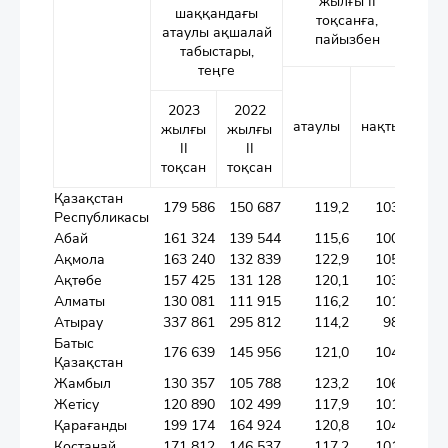
жылғы II
шаққандағы
тоқсанға,
атаулы ақшалай
пайызбен
табыстары,
теңге
2023
2022
атаулы
нақты
жылғы
жылғы
II
II
тоқсан
тоқсан
Қазақстан
179 586
150 687
119,2
103,0
Республикасы
Абай
161 324
139 544
115,6
100,0
Ақмола
163 240
132 839
122,9
105,0
Ақтөбе
157 425
131 128
120,1
103,7
Алматы
130 081
111 915
116,2
101,4
Атырау
337 861
295 812
114,2
98,9
Батыс
176 639
145 956
121,0
104,2
Қазақстан
Жамбыл
130 357
105 788
123,2
106,9
Жетісу
120 890
102 499
117,9
101,4
Қарағанды
199 174
164 924
120,8
104,7
Қостанай
171 812
146 537
117,2
101,1