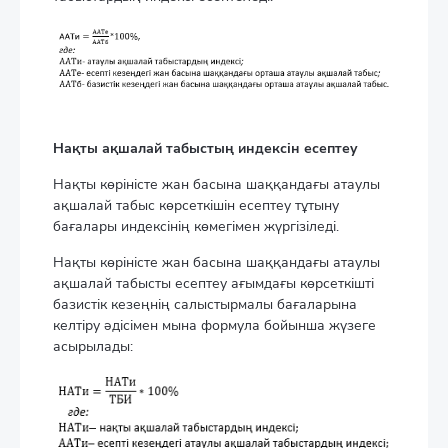
Нақты ақшалай табыстың индексін есептеу
Нақты көріністе жан басына шаққандағы атаулы
ақшалай табыс көрсеткішін есептеу тұтыну
бағалары индексінің көмегімен жүргізіледі.
Нақты көріністе жан басына шаққандағы атаулы
ақшалай табысты есептеу ағымдағы көрсеткішті
базистік кезеңнің салыстырмалы бағаларына
келтіру әдісімен мына формула бойынша жүзеге
асырылады: