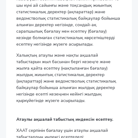
шы күні ай сайынғы және тоқсандық жиынтық
статистикалық деректер (ақпараттар) және
ведомстволық статистикалық байқаулар бойынша
алынған деректер негізінде, сондай-ақ
сарапшылық бағалау мен есептеу (бағалау)
кезінде болмаған статистикалық көрсеткіштерді
есептеу негізінде жүзеге асырылады.
Халықтың атаулы және нақты ақшалай
табыстарын жыл басынан бергі кезеңге және
жылға қайта есептеу (нақтыланған бағалау)
жылдық жиынтық статистикалық деректер
(ақпараттар) және ведомстволық статистикалық
байқаулар бойынша алынған жылдық деректер
негізінде есепті кезеңнен кейінгі жылдың
қыркүйегінде жүзеге асырылады.
Атаулы ақшалай табыстың индексін есептеу.
ХААТ серпінін бағалау үшін атаулы ақшалай
табыстардың индексі есептеледі: