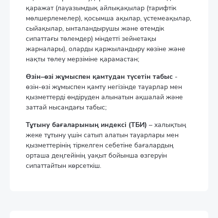
қаражат (лауазымдық айлықақылар (тарифтік
мөлшерлемелер), қосымша ақылар, үстемеақылар,
сыйақылар, ынталандырушы және өтемдік
сипаттағы төлемдер) міндетті зейнетақы
жарналары), оларды қаржыландыру көзіне және
нақты төлеу мерзіміне қарамастан;
Өзін–өзі жұмыспен қамтудан түсетін табыс
-
өзін-өзі жұмыспен қамту негізінде тауарлар мен
қызметтерді өндіруден алынатын ақшалай және
заттай нысандағы табыс;
Тұтыну бағаларының индексі (ТБИ)
– халықтың
жеке тұтыну үшін сатып алатын тауарлары мен
қызметтерінің тіркелген себетіне бағалардың
орташа деңгейінің уақыт бойынша өзгеруін
сипаттайтын көрсеткіш.