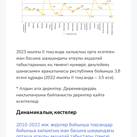
2023 жылғы II тоқсанда халықтың орта есеппен
жан басына шаққандағы атаулы ақшалай
табыстарының ең төменгі күнкөріс деңгейінің
шамасымен арақатынасы республика бойынша 3,8
есені құрады (2022 жылғы II тоқсанда – 3,5 есе).
* Алдын ала деректер. Дереккөздердің
нақтылануына байланысты деректер қайта
есептеледі.
Динамикалық кестелер
2010-2022 жж. өңірлер бойынша тоқсандар
бойынша халықтың жан басына шаққандағы
орташа атаулы ақшалай табыстары (теңге)