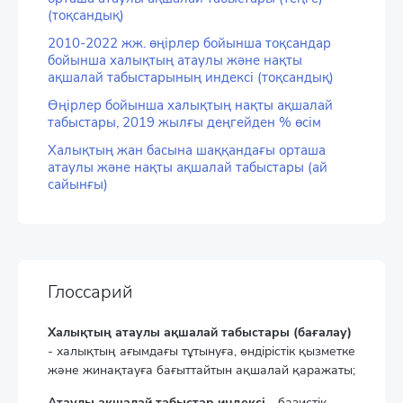
(тоқсандық)
2010-2022 жж. өңірлер бойынша тоқсандар
бойынша халықтың атаулы және нақты
ақшалай табыстарының индексі (тоқсандық)
Өңірлер бойынша халықтың нақты ақшалай
табыстары, 2019 жылғы деңгейден % өсім
Халықтың жан басына шаққандағы орташа
атаулы және нақты ақшалай табыстары (ай
сайынғы)
Глоссарий
Халықтың атаулы ақшалай табыстары (бағалау)
- халықтың ағымдағы тұтынуға, өндірістік қызметке
және жинақтауға бағыттайтын ақшалай қаражаты;
Атаулы ақшалай табыстар индексі
- базистік