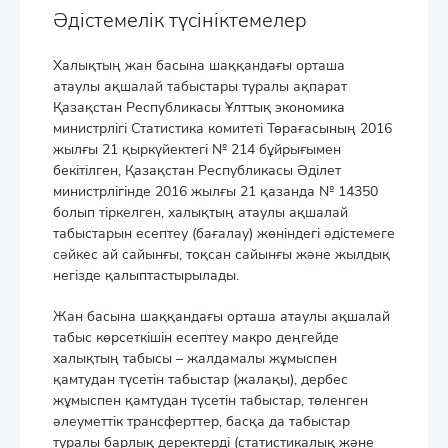
Әдістемелік түсініктемелер
Халықтың жан басына шаққандағы орташа
атаулы ақшалай табыстары туралы ақпарат
Қазақстан Республикасы Ұлттық экономика
министрлігі Статистика комитеті Төрағасының 2016
жылғы 21 қыркүйектегі № 214 бұйрығымен
бекітілген, Қазақстан Республикасы Әділет
министрлігінде 2016 жылғы 21 қазанда № 14350
болып тіркелген, халықтың атаулы ақшалай
табыстарын есептеу (бағалау) жөніндегі әдістемеге
сәйкес ай сайынғы, тоқсан сайынғы және жылдық
негізде қалыптастырылады.
Жан басына шаққандағы орташа атаулы ақшалай
табыс көрсеткішін есептеу макро деңгейде
халықтың табысы – жалдамалы жұмыспен
қамтудан түсетін табыстар (жалақы), дербес
жұмыспен қамтудан түсетін табыстар, төленген
әлеуметтік трансферттер, басқа да табыстар
туралы барлық деректерді (статистикалық және