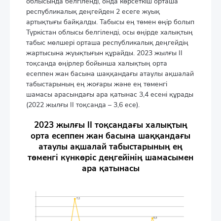
облысында белгіленді, онда көрсеткіш орташа
республикалық деңгейден 2 есеге жуық
артықтығы байқалды. Табысы ең төмен өңір болып
Түркістан облысы белгіленді, осы өңірде халықтың
табыс мөлшері орташа республикалық деңгейдің
жартысына жуықтығын құрайды. 2023 жылғы II
тоқсанда өңірлер бойынша халықтың орта
есеппен жан басына шаққандағы атаулы ақшалай
табыстарының ең жоғары және ең төменгі
шамасы арасындағы ара қатынас 3,4 есені құрады
(2022 жылғы II тоқсанда – 3,6 есе).
2023 жылғы II тоқсандағы халықтың
орта есеппен жан басына шаққандағы
атаулы ақшалай табыстарының ең
төменгі күнкөріс деңгейінің шамасымен
ара қатынасы