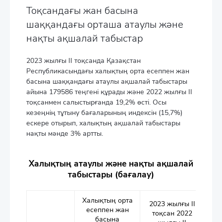
Тоқсандағы жан басына
шаққандағы орташа атаулы және
нақты ақшалай табыстар
2023 жылғы II тоқсанда Қазақстан
Республикасындағы халықтың орта есеппен жан
басына шаққандағы атаулы ақшалай табыстары
айына 179586 теңгені құрады және 2022 жылғы II
тоқсанмен салыстырғанда 19,2% өсті. Осы
кезеңнің тұтыну бағаларының индексін (15,7%)
ескере отырып, халықтың ақшалай табыстары
нақты мәнде 3% артты.
Халықтың атаулы және нақты ақшалай
табыстары (бағалау)
Халықтың орта
2023 жылғы II
есеппен жан
тоқсан 2022
басына