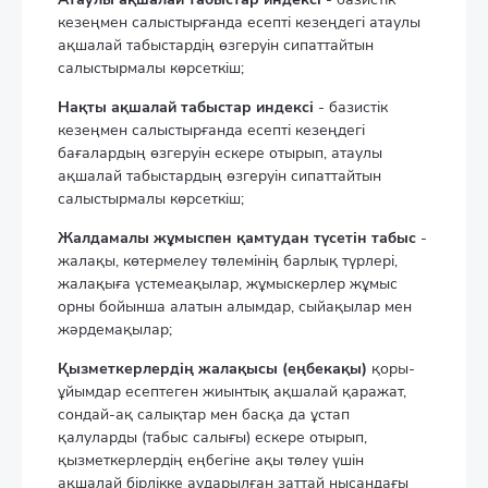
кезеңмен салыстырғанда есепті кезеңдегі атаулы
ақшалай табыстардің өзгеруін сипаттайтын
салыстырмалы көрсеткіш;
Нақты ақшалай табыстар индексі
- базистік
кезеңмен салыстырғанда есепті кезеңдегі
бағалардың өзгеруін ескере отырып, атаулы
ақшалай табыстардың өзгеруін сипаттайтын
салыстырмалы көрсеткіш;
Жалдамалы жұмыспен қамтудан түсетін табыс
-
жалақы, көтермелеу төлемінің барлық түрлері,
жалақыға үстемеақылар, жұмыскерлер жұмыс
орны бойынша алатын алымдар, сыйақылар мен
жәрдемақылар;
Қызметкерлердің жалақысы (еңбекақы)
қоры-
ұйымдар есептеген жиынтық ақшалай қаражат,
сондай-ақ салықтар мен басқа да ұстап
қалуларды (табыс салығы) ескере отырып,
қызметкерлердің еңбегіне ақы төлеу үшін
ақшалай бірлікке аударылған заттай нысандағы