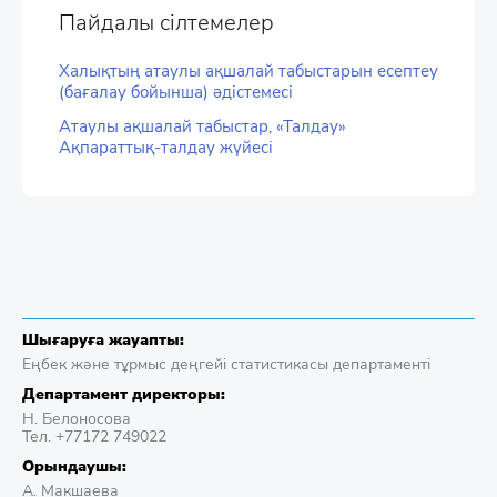
Пайдалы сілтемелер
Халықтың атаулы ақшалай табыстарын есептеу
(бағалау бойынша) әдістемесі
Атаулы ақшалай табыстар, «Талдау»
Ақпараттық-талдау жүйесі
Шығаруға жауапты:
Еңбек және тұрмыс деңгейі статистикасы департаменті
Департамент директоры:
Н. Белоносова
Тел. +77172 749022
Орындаушы:
А. Макшаева