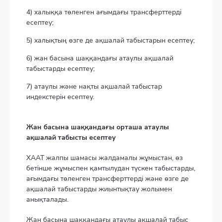
4) халыққа төленген ағымдағы трансферттерді
есептеу;
5) халықтың өзге де ақшалай табыстарын есептеу;
6) жан басына шаққандағы атаулы ақшалай
табыстарды есептеу;
7) атаулы және нақты ақшалай табыстар
индекстерін есептеу.
Жан басына шаққандағы орташа атаулы
ақшалай табысты есептеу
ХААТ жалпы шамасы жалдамалы жұмыстан, өз
бетінше жұмыспен қамтылудан түскен табыстарды,
ағымдағы төленген трансферттерді және өзге де
ақшалай табыстарды жиынтықтау жолымен
анықталады.
Жан басына шаққандағы атаулы ақшалай табыс