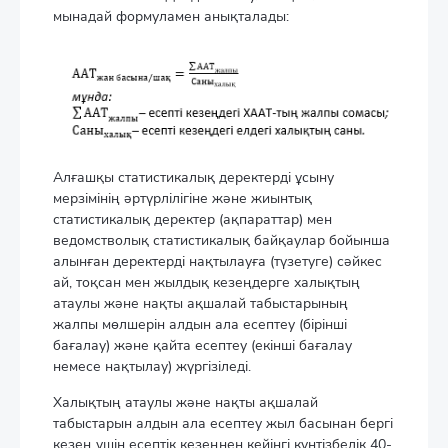
мынадай формуламен анықталады:
Алғашқы статистикалық деректерді ұсыну
мерзімінің әртүрлілігіне және жиынтық
статистикалық деректер (ақпараттар) мен
ведомстволық статистикалық байқаулар бойынша
алынған деректерді нақтылауға (түзетуге) сәйкес
ай, тоқсан мен жылдық кезеңдерге халықтың
атаулы және нақты ақшалай табыстарының
жалпы мөлшерін алдын ала есептеу (бірінші
бағалау) және қайта есептеу (екінші бағалау
немесе нақтылау) жүргізіледі.
Халықтың атаулы және нақты ақшалай
табыстарын алдын ала есептеу жыл басынан бергі
кезең үшін есептік кезеңнен кейінгі күнтізбелік 40-