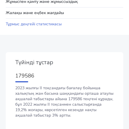
Жұмыспен қамту және жұмыссыздық
Жалақы және еңбек жағдайы
Тұрмыс деңгейі статистикасы
Түйінді тұстар
179586
2023 жылғы II тоқсандағы бағалау бойынша
халықтың жан басына шаққандағы орташа атаулы
ақшалай табыстары айына 179586 теңгені құрады,
бұл 2022 жылғы II тоқсанмен салыстырғанда
19,2% жоғары, көрсетілген кезеңде нақты
ақшалай табыстар 3% артты.