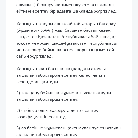
әкімшілік) біріктіру жолымен жүзеге асырылады,
өйткені есептеу бір адамға шаққанда жүргізіледі.
Халықтың атаулы ақшалай табыстарын бағалау
(бұдан әрі - ХААТ) жыл басынан бастап кезең
ішінде тек Қазақстан Республикасы бойынша, ал
тоқсан мен жыл ішінде-Қазақстан Республикасы
мен өңірлер бойынша өспелі қорытындымен ай
сайын жүргізіледі.
Халықтың жан басына шаққандағы атаулы
ақшалай табыстарын есептеу келесі негізгі
кезеңдерді қамтиды:
1) жалдану бойынша жұмыстан түскен атаулы
ақшалай табыстарды есептеу;
2) еңбек ақыны жасыруға жете есептеу
коэффициентін есептеу;
3) өз бетінше жұмыспен қамтылудан түскен атаулы
ақшалай табыстарды есептеу;