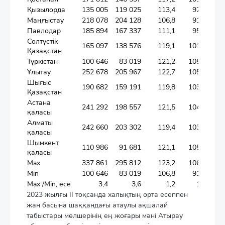
Қызылорда
135 005
119 025
113,4
97,9
Маңғыстау
218 078
204 128
106,8
91,0
Павлодар
185 894
167 337
111,1
95,5
Солтүстік
165 097
138 576
119,1
101,8
Қазақстан
Түркістан
100 646
83 019
121,2
105,3
Ұлытау
252 678
205 967
122,7
105,1
Шығыс
190 682
159 191
119,8
103,3
Қазақстан
Астана
241 292
198 557
121,5
104,2
қаласы
Алматы
242 660
203 302
119,4
103,5
қаласы
Шымкент
110 986
91 681
121,1
105,1
қаласы
Max
337 861
295 812
123,2
106,9
Min
100 646
83 019
106,8
91,0
Max /Min, есе
3,4
3,6
1,2
1,2
2023 жылғы II тоқсанда халықтың орта есеппен
жан басына шаққандағы атаулы ақшалай
табыстары мөлшерінің ең жоғары мәні Атырау