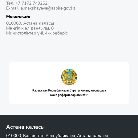
Тел. +7 7172 749262
E-mail: a.makshayeva@aspire.gov.kz
Мекенжай:
010000, Астана қаласы
Мәңгілік ел даңғылы, 8
Министрліктер үйі, 4-кіреберіс
Астана қаласы
010000, Қазақстан Республикасы, Астана қаласы,