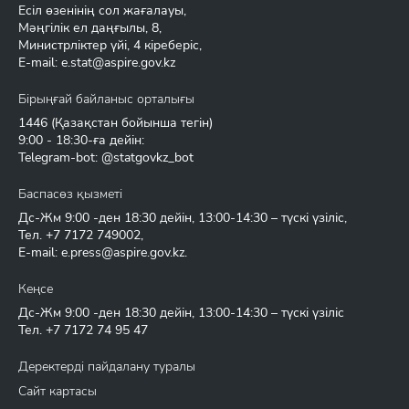
Есіл өзенінің сол жағалауы,
Мәңгілік ел даңғылы, 8,
Министрліктер үйі, 4 кіреберіс,
E-mail:
e.stat@aspire.gov.kz
Бірыңғай байланыс орталығы
1446
(Қазақстан бойынша тегін)
9:00 - 18:30-ға дейін:
Telegram-bot: @statgovkz_bot
Баспасөз қызметі
Дс-Жм 9:00 -ден 18:30 дейін, 13:00-14:30 – түскі үзіліс,
Тел.
+7 7172 749002
,
E-mail:
e.press@aspire.gov.kz
.
Кеңсе
Дс-Жм 9:00 -ден 18:30 дейін, 13:00-14:30 – түскі үзіліс
Тел.
+7 7172 74 95 47
Деректерді пайдалану туралы
Сайт картасы