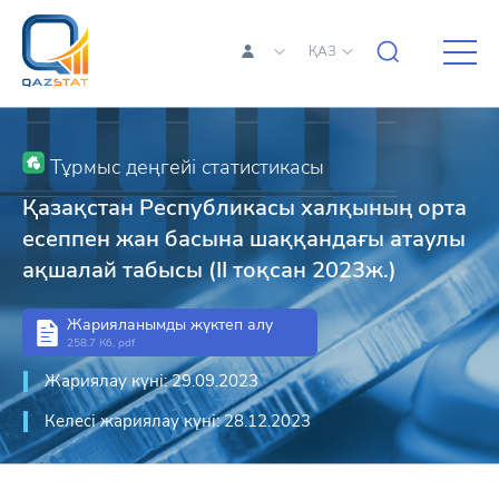
ҚАЗ
Тұрмыс деңгейі статистикасы
Қазақстан Республикасы халқының орта
есеппен жан басына шаққандағы атаулы
ақшалай табысы (II тоқсан 2023ж.)
Жарияланымды жүктеп алу
258.7 Кб, pdf
Жариялау күні: 29.09.2023
Келесі жариялау күні: 28.12.2023