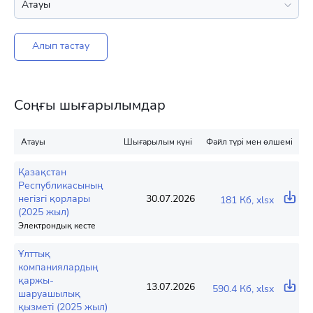
Алып тастау
Соңғы шығарылымдар
Атауы
Шығарылым күні
Файл түрі мен өлшемі
Қазақстан
Республикасының
негізгі қорлары
30.07.2026
181 Кб, xlsx
(2025 жыл)
Электрондық кесте
Ұлттық
компаниялардың
қаржы-
13.07.2026
590.4 Кб, xlsx
шаруашылық
қызметі (2025 жыл)