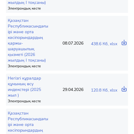
жылдың I тоқсаны)
Электрондық кесте
Қазақстан
Республикасындағы
ірі және орта
кәсіпорындардың
қаржы-
08.07.2026
438.6 Кб, xlsx
шаруашылық
қызметі (2026
жылдың I тоқсаны)
Электрондық кесте
Негізгі құралдар
құнының өсу
индекстері (2025
29.04.2026
120.8 Кб, xlsx
жыл )
Электрондық кесте
Қазақстан
Республикасындағы
ірі және орта
кәсіпорындардың