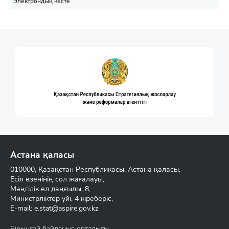
Электрондық кесте
Астана қаласы
010000, Қазақстан Республикасы, Астана қаласы,
Есіл өзенінің сол жағалауы,
Мәңгілік ел даңғылы, 8,
Министрліктер үйі, 4 кіреберіс,
E-mail:
e.stat@aspire.gov.kz
Бірыңғай байланыс орталығы