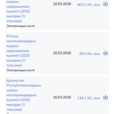
қаржы-
20.03.2026
402.5 Кб, xlsx
шаруашылық
қызметі (2025
жылдың IV
тоқсаны)
Электрондық кесте
Ұлттық
компаниялардың
қаржы-
шаруашылық
20.03.2026
80.5 Кб, xlsx
қызметі (2025
жылдың IV
тоқсаны)
Электрондық кесте
Қазақстан
Республикасындағы
шағын
кәсіпорындардың
20.03.2026
138.1 Кб, xlsx
қызметі (2025
жылдың IV
тоқсаны)