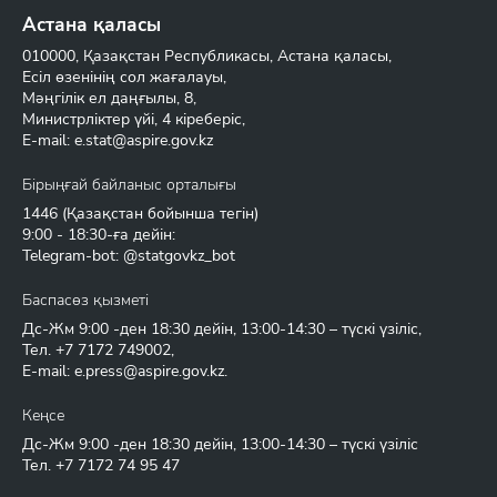
Астана қаласы
010000, Қазақстан Республикасы, Астана қаласы,
Есіл өзенінің сол жағалауы,
Мәңгілік ел даңғылы, 8,
Министрліктер үйі, 4 кіреберіс,
E-mail:
e.stat@aspire.gov.kz
Бірыңғай байланыс орталығы
1446
(Қазақстан бойынша тегін)
9:00 - 18:30-ға дейін:
Telegram-bot: @statgovkz_bot
Баспасөз қызметі
Дс-Жм 9:00 -ден 18:30 дейін, 13:00-14:30 – түскі үзіліс,
Тел.
+7 7172 749002
,
E-mail:
e.press@aspire.gov.kz
.
Кеңсе
Дс-Жм 9:00 -ден 18:30 дейін, 13:00-14:30 – түскі үзіліс
Тел.
+7 7172 74 95 47