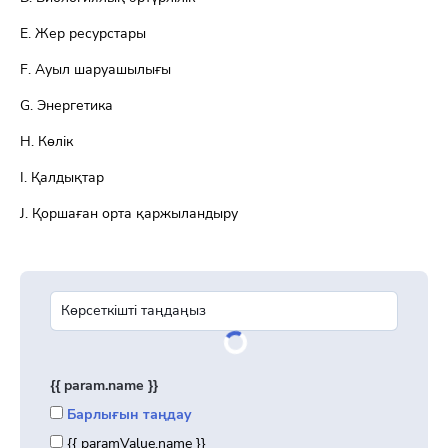
Е. Жер ресурстары
F. Ауыл шаруашылығы
G. Энергетика
H. Көлік
I. Қалдықтар
J. Қоршаған орта қаржыландыру
{{ param.name }}
Барлығын таңдау
{{ paramValue.name }}