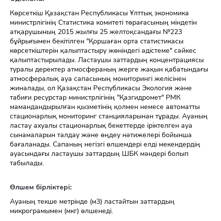
Көрсеткіш Қазақстан Республикасы Ұлттық экономика
министрлігінің Статистика комитеті төрағасының міндетін
атқарушының 2015 жылғы 25 желтоқсандағы №223
бұйрығымен бекітілген "Қоршаған орта статистикасы
көрсеткіштерін қалыптастыру жөніндегі әдістеме" сәйкес
қалыптастырылады. Ластаушы заттардың концентрациясы
туралы деректер атмосфераның жерге жақын қабатындағы
атмосфералық ауа сапасының мониторингі желісінен
жиналады, ол Қазақстан Республикасы Экология және
табиғи ресурстар министрлігінің "Қазгидромет" РМК
мамандандырылған қызметінің қолмен немесе автоматты
стационарлық мониторинг станцияларынан тұрады. Ауаның
ластау ахуалы стационарлық бекеттерде іріктелген ауа
сынамаларын талдау және өңдеу нәтижелері бойынша
бағаланады. Сапаның негізгі өлшемдері елді мекендердің
ауасындағы ластаушы заттардың ШБК мәндері болып
табылады.
Өлшем бірліктері:
Ауаның текше метрінде (м3) ластайтын заттардың
микрограмымен (мкг) өлшенеді.