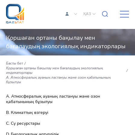
ҚАЗ
Қоршаған ортаны бақылау мен
бағалаудың экологиялық индикаторлары
Басты бет
Қоршаған ортаны бақылау мен бағалаудың экологиялық
индикаторлары
A. Атмосфералық ауаның ластануы және озон қабатынының
бұзылуы
A. Атмосфералық ауаның ластануы және озон
қабатынының бұзылуы
В. Климаттың өзгеруі
С. Су ресурстары
D. Биологиялық әртүрлiлiк