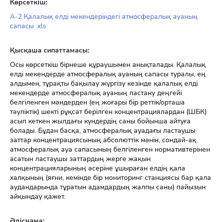
Көрсеткіш:
A-2 Қалалық елді мекендеріндегі атмосфералық ауаның
сапасы .xls
Қысқаша сипаттамасы:
Осы көрсеткіш бірнеше құраушымен анықталады. Қалалық
елді мекендерде атмосфералық ауаның сапасы туралы, ең
алдымен, тұрақты бақылау жүргізу кезінде қалалық елді
мекендерде атмосфералық ауаның ластану деңгейі
белгіленген мәндерден (ең жоғары бір реттік/орташа
тәуліктік) шекті рұқсат берілген концентрациялардан (ШБК)
асып кеткен жылдағы күндердің саны бойынша айтуға
болады. Бұдан басқа, атмосфералық ауадағы ластаушы
заттар концентрациясының абсолюттік мәнін, сондай-ақ
атмосфералық ауа сапасының белгіленген нормативтерінен
асатын ластаушы заттардың жерге жақын
концентрацияларының әсеріне ұшыраған елдің қала
халқының (яғни, кемінде бір мониторинг станциясы бар қала
аудандарында тұратын адамдардың жалпы саны) пайызын
айқындау қажет.
Әдіснама: