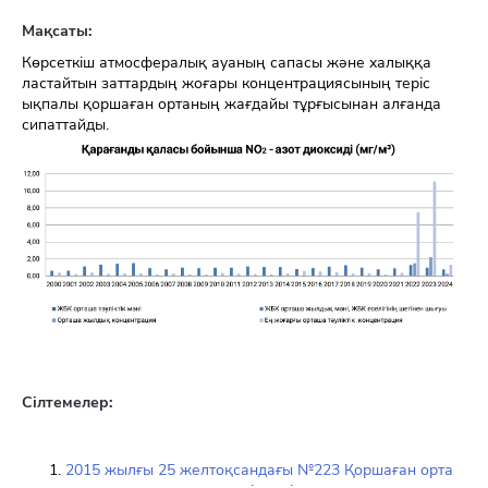
Мақсаты:
Көрсеткіш атмосфералық ауаның сапасы және халыққа
ластайтын заттардың жоғары концентрациясының теріс
ықпалы қоршаған ортаның жағдайы тұрғысынан алғанда
сипаттайды.
Сілтемелер:
2015 жылғы 25 желтоқсандағы №223 Қоршаған орта