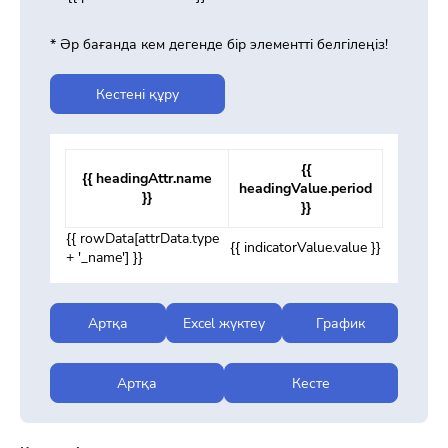
* Әр бағанда кем дегенде бір элементті белгілеңіз!
Кестені құру
{{
{{ headingAttr.name
headingValue.period
}}
}}
{{ rowData[attrData.type
{{ indicatorValue.value }}
+ '_name'] }}
Артқа
Excel жүктеу
График
Артқа
Кесте