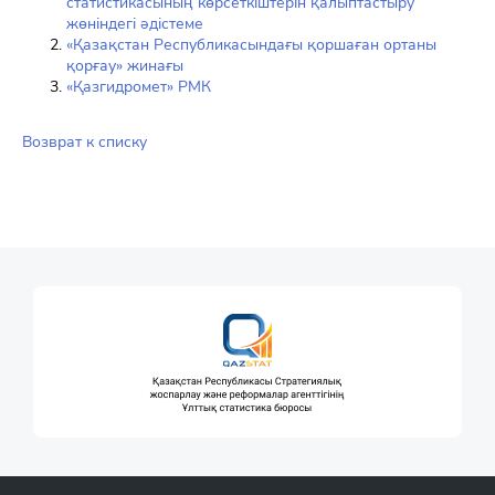
статистикасының көрсеткіштерін қалыптастыру
жөніндегі әдістеме
«Қазақстан Республикасындағы қоршаған ортаны
қорғау» жинағы
«Қазгидромет» РМК
Возврат к списку