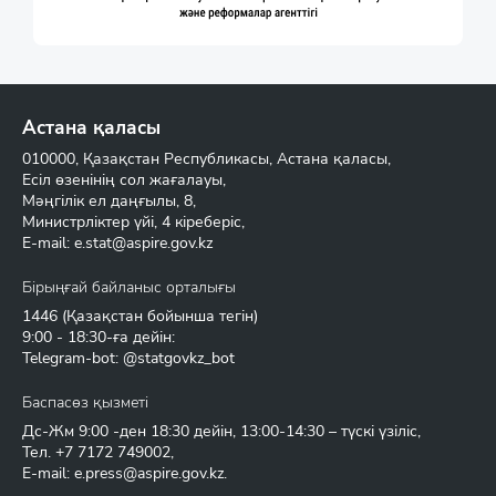
Астана қаласы
010000, Қазақстан Республикасы, Астана қаласы,
Есіл өзенінің сол жағалауы,
Мәңгілік ел даңғылы, 8,
Министрліктер үйі, 4 кіреберіс,
E-mail:
e.stat@aspire.gov.kz
Бірыңғай байланыс орталығы
1446
(Қазақстан бойынша тегін)
9:00 - 18:30-ға дейін:
Telegram-bot: @statgovkz_bot
Баспасөз қызметі
Дс-Жм 9:00 -ден 18:30 дейін, 13:00-14:30 – түскі үзіліс,
Тел.
+7 7172 749002
,
E-mail:
e.press@aspire.gov.kz
.