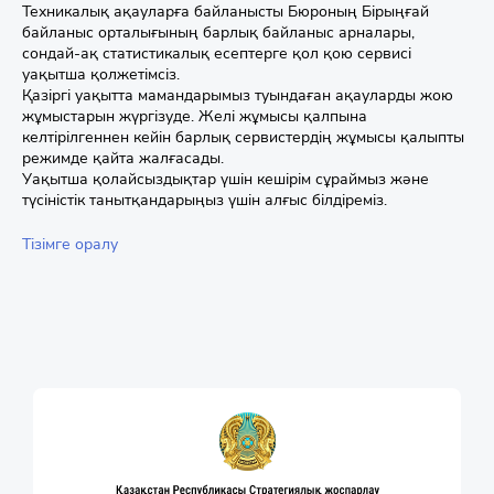
Техникалық ақауларға байланысты Бюроның Бірыңғай
байланыс орталығының барлық байланыс арналары,
сондай-ақ статистикалық есептерге қол қою сервисі
уақытша қолжетімсіз.
Қазіргі уақытта мамандарымыз туындаған ақауларды жою
жұмыстарын жүргізуде. Желі жұмысы қалпына
келтірілгеннен кейін барлық сервистердің жұмысы қалыпты
режимде қайта жалғасады.
Уақытша қолайсыздықтар үшін кешірім сұраймыз және
түсіністік танытқандарыңыз үшін алғыс білдіреміз.
Тізімге оралу