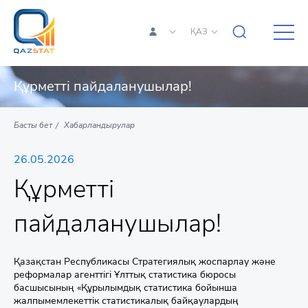
ҚАЗ
Құрметті пайдаланушылар!
Басты бет
Хабарландырулар
26.05.2026
Құрметті
пайдаланушылар!
Қазақстан Республикасы Стратегиялық жоспарлау және
реформалар агенттігі Ұлттық статистика бюросы
басшысының «Құрылымдық статистика бойынша
жалпымемлекеттік статистикалық байқаулардың