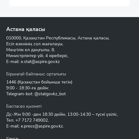
Астана қаласы
010000, Қазақстан Республикасы, Астана қаласы,
Есіл өзенінің сол жағалауы,
Мәңгілік ел даңғылы, 8,
Министрліктер үйі, 4 кіреберіс,
E-mail:
e.stat@aspire.gov.kz
Бірыңғай байланыс орталығы
1446
(Қазақстан бойынша тегін)
9:00 - 18:30-ға дейін:
Telegram-bot: @statgovkz_bot
Баспасөз қызметі
Дс-Жм 9:00 -ден 18:30 дейін, 13:00-14:30 – түскі үзіліс,
Тел.
+7 7172 749002
,
E-mail:
e.press@aspire.gov.kz
.
Кеңсе