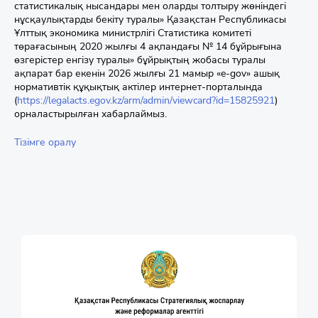
статистикалық нысандары мен оларды толтыру жөніндегі
нұсқаулықтарды бекіту туралы» Қазақстан Республикасы
Ұлттық экономика министрлігі Статистика комитеті
төрағасының 2020 жылғы 4 ақпандағы № 14 бұйрығына
өзгерістер енгізу туралы» бұйрықтың жобасы туралы
ақпарат бар екенін 2026 жылғы 21 мамыр «e-gov» ашық
нормативтік құқықтық актілер интернет-порталында
(
https://legalacts.egov.kz/arm/admin/viewcard?id=15825921
)
орналастырылған хабарлаймыз.
Тізімге оралу