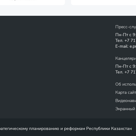
Пресс-сл
Пн-Пт с 9
Тел.
+7 71
E-mail:
e.p
Канцеляр
Пн-Пт с 9
Тел.
+7 71
Об испол
Карта сай
Видеонави
Экранный
тратегическому планированию и реформам Республики Казахстан