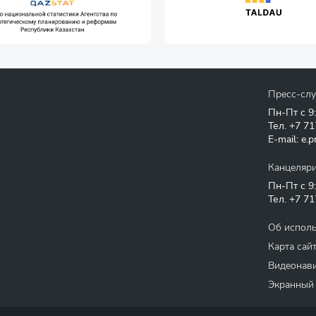
Пресс-сл
Пн-Пт с 9
Тел.
+7 71
E-mail:
e.p
Канцеляр
Пн-Пт с 9
Тел.
+7 71
Об испол
Карта сай
Видеонави
Экранный