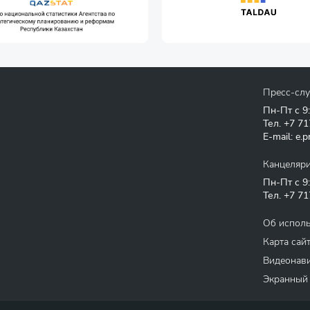
Пресс-сл
Пн-Пт с 9
Тел.
+7 71
E-mail:
e.p
Канцеляр
Пн-Пт с 9
Тел.
+7 71
Об испол
Карта сай
Видеонави
Экранный