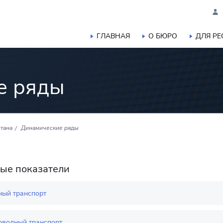
ГЛАВНАЯ
О БЮРО
ДЛЯ Р
е ряды
тана
Динамические ряды
ые показатели
ный транспорт
оводный транспорт