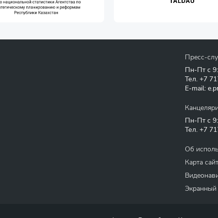
Пресс-сл
Пн-Пт с 9
Тел.
+7 71
E-mail:
e.p
Канцеляр
Пн-Пт с 9
Тел.
+7 71
Об испол
Карта сай
Видеонави
Экранный