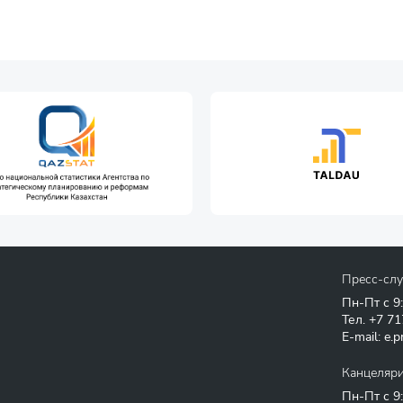
Пресс-сл
Пн-Пт с 9
Тел.
+7 71
E-mail:
e.p
Канцеляр
Пн-Пт с 9