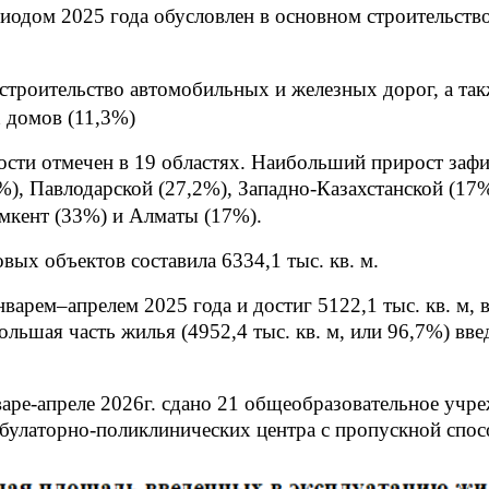
риодом 2025 года обусловлен в основном строительст
троительство автомобильных и железных дорог, а так
 домов (11,3%)
ости отмечен в 19 областях. Наибольший прирост зафик
), Павлодарской (27,2%), Западно-Казахстанской (17
ымкент (33%) и Алматы (17%).
ых объектов составила 6334,1 тыс. кв. м.
арем–апрелем 2025 года и достиг 5122,1 тыс. кв. м, 
ольшая часть жилья (4952,4 тыс. кв. м, или 96,7%) в
варе-апреле
202
6г.
сдано 21 общеобразовательное учреж
булаторно-поликлинических центра с пропускной спос