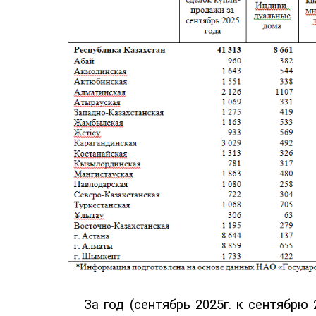
За год
(сентябрь 202
5
г. к сентябрю 