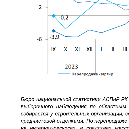
Бюро национальной статистики АСПиР РК
выборочного
наблюдения
по
областны
м
собирается у строительных
организаций, 
предчистовой отделк
ами
.
По перепродаже 
на интернет-ресурсах, в средствах мас