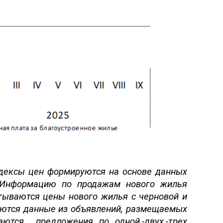
дексы цен формируются на основе данных
 Информацию п
о
продажам нового жилья
итываются
цен
ы
нового жилья с черновой
и
аются данные из объявлений, размещаемых
аются предложения по одной,-двух,-трех