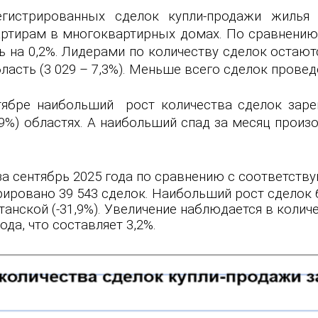
егистрированных сделок купли-продажи жиль
ртирам в многоквартирных домах. По сравнению 
ь на
0,2
%. Лидерами по количеству сделок остаютс
ласть (
3 029
– 7,3%). Меньше всего сделок провед
тябре наибольший рост количества сделок заре
,9%) областях. А наибольший спад за месяц прои
за сентябрь 2025 года по сравнению с соответст
трировано
39 543 сделок. Наибольший рост сделок б
анской (-31,9%). Увеличение наблюдается
в колич
ода, что составляет 3,
2
%.