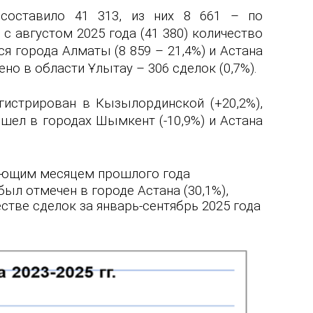
я составило 41
313
, из них 8
661
– по
с августом 2025 года (41
380
) количество
я города Алматы (8 859 – 21,4%) и Астана
ено в области Ұлытау –
306
сделок (0,
7
%).
гистрирован в Кызылординской (
+20,2
%),
зошел в
городах Шымкент
(-
10,9
%) и Астана
вующим месяцем прошлого года
ыл отмечен в городе Астана (30,1%),
естве сделок за январь-
сентябрь
2025 года