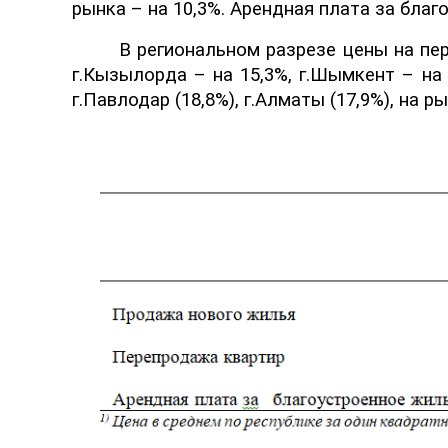
рынка –
на
10,3
%.
Арендная плата за благ
В региональном разрезе цены на п
г.Кызылорда – на 15,3
%
, г.Шымкент – на 
г.Павлодар (18,8
%
), г.Алматы (17,9
%
), на р