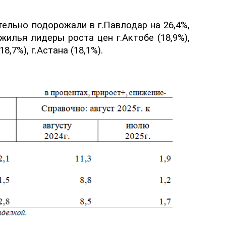
ительно подорожал
и
в г.Павлодар на 26,4
%
,
жилья лидеры
рост
а
цен
г.Актобе (18,9
%
),
(18,7%), г.Астана (18,1
%
).