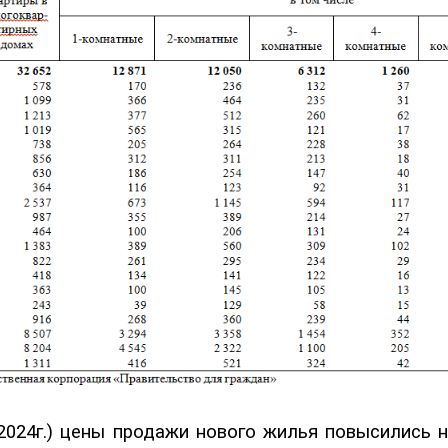
202
4
г.) цены
продажи нового
жилья повысились н