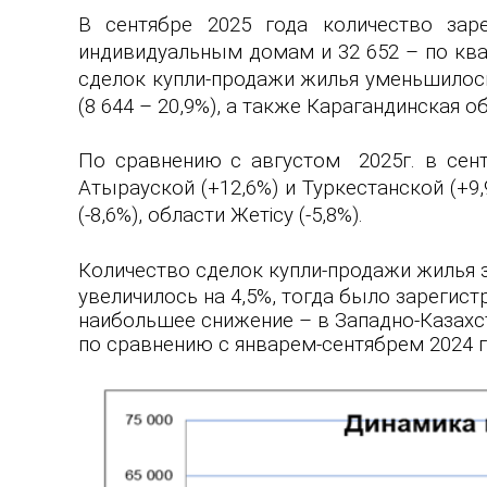
В сентябре 2025 года количество зар
индивидуальным домам и 3
2 652
– по ква
сделок купли-продажи жилья уменьшилос
(8 644 – 20,9%), а также Карагандинская об
По сравнению с августом 2025г. в сен
Атырауской (+
12,6
%) и Туркестанской (
+
9
(-
8,6
%), области
Жетісу
(-
5,8
%).
Количество сделок купли-продажи жилья 
увеличилось на
4,5
%, тогда было зарегис
наибольшее снижение – в Западно-Казахст
по сравнению c январем-
сентябрем
2024 г