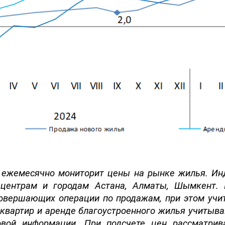
 ежемесячно мониторит цены на рынке жилья
. И
н
центра
м и
города
м
Астана, Алматы
,
Шымкент
.
совершающих операции по
продажам, при этом уч
квартир и аренде благоустроенного жилья учитыв
совой информации. При подсчете цен рассматрив