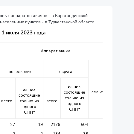
ковых аппаратов акимов - в Карагандинской
населенных пунктов - в Туркестанской области.
 1 июля 2023 года
Аппарат акима
поселковые
округа
из них:
из них:
сельский
состоящие
состоящие
только из
всего
только из
всего
одного
одного
СНП*
СНП*
27
19
2176
504
93
2
2
134
38
-