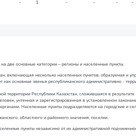
-
1
-
-
-
-
 на две основные категории – регионы и населенные пункты.
тан, включающая несколько населенных пунктов, образуемая и уп
уг как основные звенья республиканского административно - терр
нной территории Республики Казахстан, сложившаяся в результате
человек, учтенная и зарегистрированная в установленном законам
рганами. Населенные пункты подразделяются на городские и сел
канского, областного и районного значения, поселки.
селенные пункты независимо от их административной подчиненнос