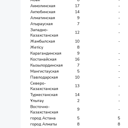
Акмолинская
17
-
Актюбинская
14
-
Алматинская
9
-
Атырауская
7
-
Западно-
12
-
Казахстанская
Жамбылская
10
-
Жетісу
8
Карагандинская
9
-
Костанайская
16
-
Кызылординская
7
-
Мангистауская
5
-
Павлодарская
10
-
Северо-
13
-
Казахстанская
Туркестанская
14
-
Ұлытау
2
-
Восточно-
9
-
Казахстанская
город Астана
5
5
город Алматы
8
8