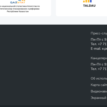
Пресс-сл
Пн-Пт с 9
Тел.
+7 71
E-mail:
e.p
Канцеляр
Пн-Пт с 9
Тел.
+7 71
Об испол
Карта сай
Видеонави
Экранный