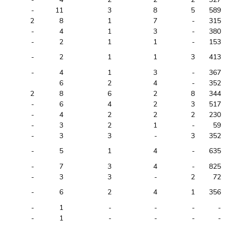
-
11
3
8
5
589
2
8
1
7
-
315
-
4
1
3
-
380
-
2
1
1
-
153
-
2
1
1
3
413
-
4
1
3
-
367
6
2
4
-
352
2
8
6
2
8
344
-
6
4
2
3
517
-
4
2
2
2
230
-
3
2
1
-
59
-
3
3
-
3
352
-
5
1
4
-
635
-
7
3
4
-
825
-
3
3
-
2
72
-
6
2
4
1
356
-
1
-
-
-
-
-
1
-
-
-
-