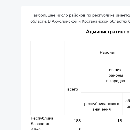
Наибольшее число районов по республике имеется
области. В Акмолинской и Костанайской областях 
Административно-
Районы
из них:
районы
в городах
всего
об
республиканского
з
значения
Республика
188
18
Казахстан
Абай
8
-