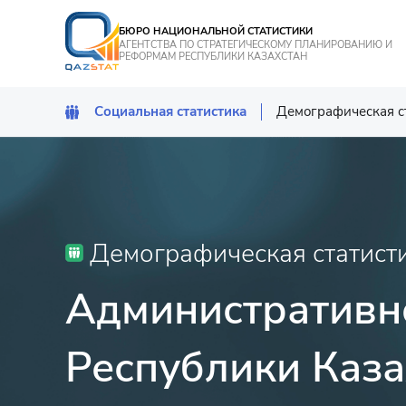
БЮРО НАЦИОНАЛЬНОЙ СТАТИСТИКИ
АГЕНТСТВА ПО СТРАТЕГИЧЕСКОМУ ПЛАНИРОВАНИЮ И
РЕФОРМАМ РЕСПУБЛИКИ КАЗАХСТАН
Социальная статистика
Демографическая с
Демографическая 
Статистика здрав
обеспечения
Статистика престу
Демографическая статист
Статистика образ
Административн
Статистика культ
Республики Казах