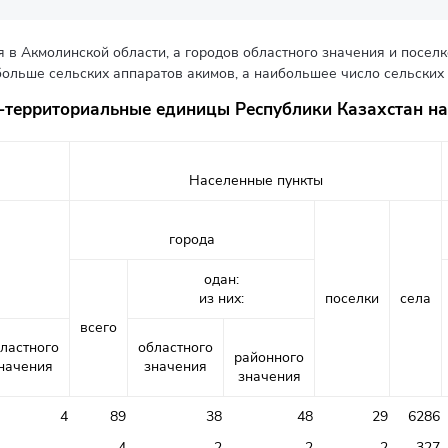
 в Акмолинской области, а городов областного значения и посел
больше сельских аппаратов акимов, а наибольшее число сельских 
территориальные единицы Республики Казахстан на
Населенные пункты
города
одан:
из них:
поселки
села
всего
ластного
областного
районного
начения
значения
значения
4
89
38
48
29
6286
-
4
2
2
2
327