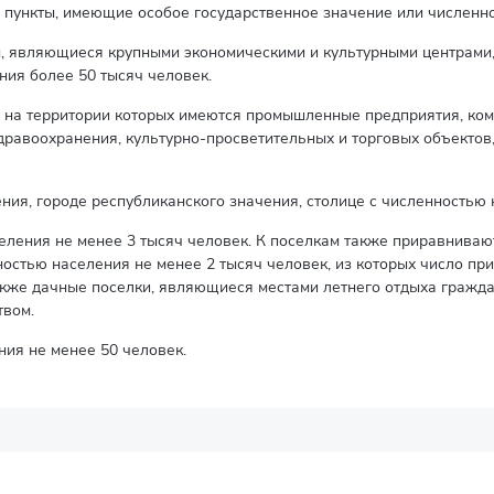
 пункты, имеющие особое государственное значение или численно
, являющиеся крупными экономическими и культурными центрами
ния более 50 тысяч человек.
, на территории которых имеются промышленные предприятия, ко
дравоохранения, культурно-просветительных и торговых объектов
ения, городе республиканского значения, столице с численностью
еления не менее 3 тысяч человек. К поселкам также приравнива
ностью населения не менее 2 тысяч человек, из которых число п
акже дачные поселки, являющиеся местами летнего отдыха гражда
твом.
ия не менее 50 человек.