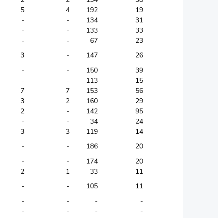
5
4
192
19
33
-
-
134
31
-
-
-
133
33
-
-
-
67
23
-
3
-
147
26
-
-
-
150
39
3
-
-
113
15
-
7
7
153
56
5
3
2
160
29
33
2
-
142
95
-
-
-
34
24
12
3
3
119
14
4
-
-
186
20
-
-
-
174
20
3
2
1
33
11
-
-
105
11
-
-
-
-
-
-
-
-
-
-
-