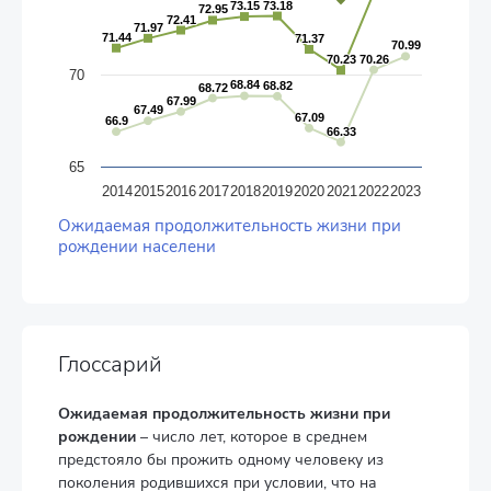
73.15
73.15
73.18
73.18
72.95
72.95
72.41
72.41
71.97
71.97
71.44
71.44
71.37
71.37
70.99
70.99
70.23
70.23
70.26
70.26
70
68.84
68.84
68.82
68.82
68.72
68.72
67.99
67.99
67.49
67.49
67.09
67.09
66.9
66.9
66.33
66.33
65
2014
2015
2016
2017
2018
2019
2020
2021
2022
2023
End of interactive chart.
Ожидаемая продолжительность жизни при
рождении населени
Глоссарий
Ожидаемая продолжительность жизни при
рождении
– число лет, которое в среднем
предстояло бы прожить одному человеку из
поколения родившихся при условии, что на