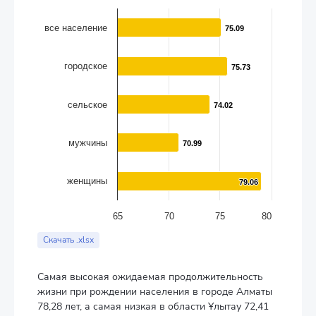
The chart has 1 X axis displaying categories.
The chart has 1 Y axis displaying values. Data ranges from 70.9
все население
75.09
75.09
городское
75.73
75.73
сельское
74.02
74.02
мужчины
70.99
70.99
женщины
79.06
79.06
65
70
75
80
End of interactive chart.
Скачать .xlsx
Самая высокая ожидаемая продолжительность
жизни при рождении населения в городе Алматы
78,28 лет, а самая низкая в области Ұлытау 72,41