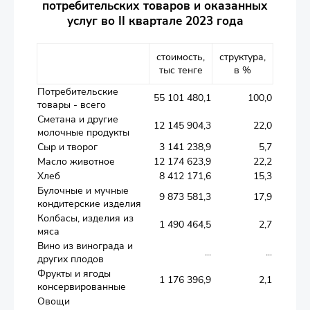
потребительских товаров и оказанных
услуг во II квартале 2023 года
стоимость,
структура,
тыс тенге
в %
Потребительские
55 101 480,1
100,0
товары - всего
Сметана и другие
12 145 904,3
22,0
молочные продукты
Сыр и творог
3 141 238,9
5,7
Масло животное
12 174 623,9
22,2
Хлеб
8 412 171,6
15,3
Булочные и мучные
9 873 581,3
17,9
кондитерские изделия
Колбасы, изделия из
1 490 464,5
2,7
мяса
Вино из винограда и
...
...
других плодов
Фрукты и ягоды
1 176 396,9
2,1
консервированные
Овощи