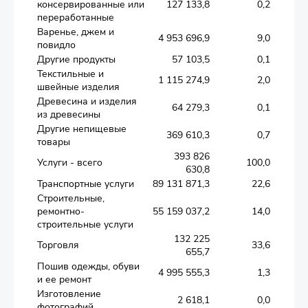
консервированные или
127 133,8
0,2
переработанные
Варенье, джем и
4 953 696,9
9,0
повидло
Другие продукты
57 103,5
0,1
Текстильные и
1 115 274,9
2,0
швейные изделия
Древесина и изделия
64 279,3
0,1
из древесины
Другие непищевые
369 610,3
0,7
товары
393 826
Услуги - всего
100,0
630,8
Транспортные услуги
89 131 871,3
22,6
Строительные,
ремонтно-
55 159 037,2
14,0
строительные услуги
132 225
Торговля
33,6
655,7
Пошив одежды, обуви
4 995 555,3
1,3
и ее ремонт
Изготовление
2 618,1
0,0
фотографий