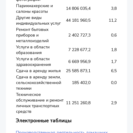
Парикмахерские и
14 806 035,4
3,8
салоны красоты
Другие виды
44 181 960,5
11,2
индивидуальных услуг
Ремонт бытовых
приборов и
2 402 727,3
0,6
металлоизделий
Услуги в области
7 228 677,2
1,8
образования
Услуги в области
6 669 956,9
1,7
здравоохранения
Сдача в аренду жилья
25 585 873,1
6,5
Сдача в аренду земли,
сельскохозяйственной
185 402,0
0,0
техники
Техническое
обслуживание и ремонт
11 251 260,8
2,9
личных транспортных
средств
Электронные таблицы
Производственная деятельность домашних