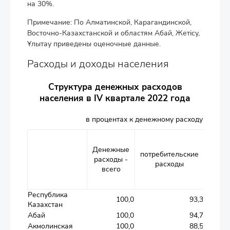
на 30%.
Примечание: По Алматинской, Карагандинской,
Восточно-Казахстанской и областям Абай, Жетісу,
Ұлытау приведены оценочные данные.
Расходы и доходы населения
Структура денежных расходов
населения в IV квартале 2022 года
в процентах к денежному расходу
Денежные
потребительские
расходы -
расходы
продо
всего
Республика
100,0
93,3
Казахстан
Абай
100,0
94,7
Акмолинская
100,0
88,5