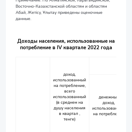
Примечание: По Алматинской, Карагандинской,
Восточно-Казахстанской областям и областям
Абай, Жетісу, Ұлытау приведены оценочные
данные.
Доходы населения, использованные на
потребление в IV квартале 2022 года
в том 
доход,
использованный
на потребление,
всего
использованный
денежный
(в среднем на
доход,
душу населения
использованный
в квартал ,
на потребление
тенге)