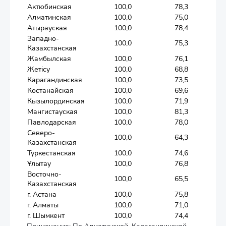
Актюбинская
100,0
78,3
69,6
Алматинская
100,0
75,0
63,1
Атырауская
100,0
78,4
73,6
Западно-
100,0
75,3
66,9
Казахстанская
Жамбылская
100,0
76,1
62,6
Жетісу
100,0
68,8
59,3
Карагандинская
100,0
73,5
67,1
Костанайская
100,0
69,6
62,4
Кызылординская
100,0
71,9
62,5
Мангистауская
100,0
81,3
76,8
Павлодарская
100,0
78,0
70,4
Северо-
100,0
64,3
57,3
Казахстанская
Туркестанская
100,0
74,6
48,2
Ұлытау
100,0
76,8
73,1
Восточно-
100,0
65,5
61,9
Казахстанская
г. Астана
100,0
75,8
69,1
г. Алматы
100,0
71,0
65,9
г. Шымкент
100,0
74,4
54,9