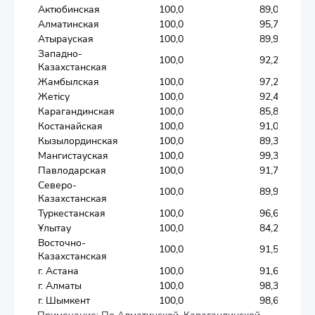
Актюбинская
100,0
89,0
Алматинская
100,0
95,7
Атырауская
100,0
89,9
Западно-
100,0
92,2
Казахстанская
Жамбылская
100,0
97,2
Жетісу
100,0
92,4
Карагандинская
100,0
85,8
Костанайская
100,0
91,0
Кызылординская
100,0
89,3
Мангистауская
100,0
99,3
Павлодарская
100,0
91,7
Северо-
100,0
89,9
Казахстанская
Туркестанская
100,0
96,6
Ұлытау
100,0
84,2
Восточно-
100,0
91,5
Казахстанская
г. Астана
100,0
91,6
г. Алматы
100,0
98,3
г. Шымкент
100,0
98,6