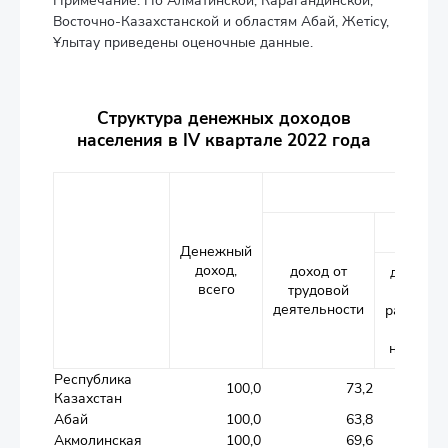
Примечание: По Алматинской, Карагандинской,
Восточно-Казахстанской и областям Абай, Жетісу,
Ұлытау приведены оценочные данные.
Структура денежных доходов
населения в IV квартале 2022 года
из 
Денежный
доход,
доход от
доход
всего
трудовой
от
деятельности
работы
по
найму
Республика
100,0
73,2
64,1
Казахстан
Абай
100,0
63,8
56,7
Акмолинская
100,0
69,6
60,6