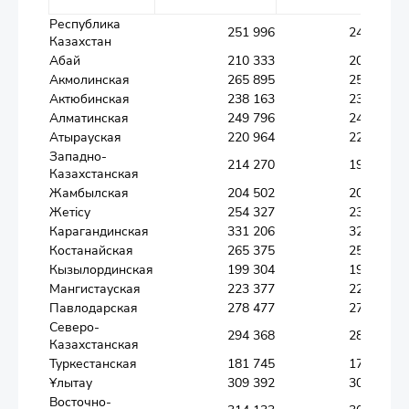
Республика
251 996
246 819
Казахстан
Абай
210 333
206 788
Акмолинская
265 895
255 484
Актюбинская
238 163
234 453
Алматинская
249 796
241 067
Атырауская
220 964
220 834
Западно-
214 270
198 812
Казахстанская
Жамбылская
204 502
201 700
Жетісу
254 327
236 238
Карагандинская
331 206
327 255
Костанайская
265 375
251 030
Кызылординская
199 304
197 670
Мангистауская
223 377
223 358
Павлодарская
278 477
271 643
Северо-
294 368
281 092
Казахстанская
Туркестанская
181 745
177 444
Ұлытау
309 392
307 449
Восточно-