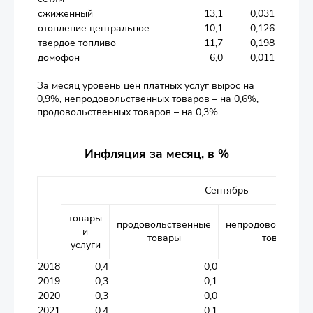
сжиженный
13,1
0,031
отопление центральное
10,1
0,126
твердое топливо
11,7
0,198
домофон
6,0
0,011
За месяц уровень цен платных услуг вырос на
0,9%, непродовольственных товаров – на 0,6%,
продовольственных товаров – на 0,3%.
Инфляция за месяц, в %
Сентябрь
товары
продовольственные
непродовольстве
и
товары
товары
услуги
2018
0,4
0,0
2019
0,3
0,1
2020
0,3
0,0
2021
0,4
0,1