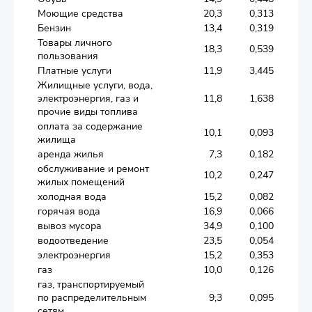
Моющие средства
20,3
0,313
Бензин
13,4
0,319
Товары личного
18,3
0,539
пользования
Платные услуги
11,9
3,445
Жилищные услуги, вода,
электроэнергия, газ и
11,8
1,638
прочие виды топлива
оплата за содержание
10,1
0,093
жилища
аренда жилья
7,3
0,182
обслуживание и ремонт
10,2
0,247
жилых помещений
холодная вода
15,2
0,082
горячая вода
16,9
0,066
вывоз мусора
34,9
0,100
водоотведение
23,5
0,054
электроэнергия
15,2
0,353
газ
10,0
0,126
газ, транспортируемый
по распределительным
9,3
0,095
сетям