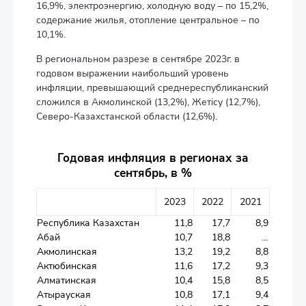
16,9%, электроэнергию, холодную воду – по 15,2%,
содержание жилья, отопление центральное – по
10,1%.
В региональном разрезе в сентябре 2023г. в
годовом выражении наибольший уровень
инфляции, превышающий среднереспубликанский
сложился в Акмолинской (13,2%), Жетісу (12,7%),
Северо-Казахстанской области (12,6%).
Годовая инфляция в регионах за
сентябрь, в %
2023
2022
2021
Республика Казахстан
11,8
17,7
8,9
Абай
10,7
18,8
…
Акмолинская
13,2
19,2
8,8
Актюбинская
11,6
17,2
9,3
Алматинская
10,4
15,8
8,5
Атырауская
10,8
17,1
9,4