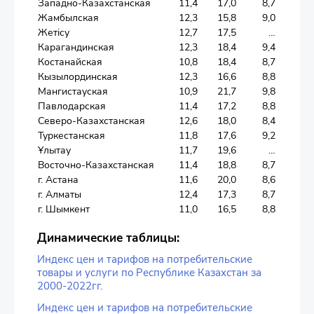
Западно-Казахстанская
11,4
17,0
8,7
Жамбылская
12,3
15,8
9,0
Жетісу
12,7
17,5
…
Карагандинская
12,3
18,4
9,4
Костанайская
10,8
18,4
8,7
Кызылординская
12,3
16,6
8,8
Мангистауская
10,9
21,7
9,8
Павлодарская
11,4
17,2
8,8
Северо-Казахстанская
12,6
18,0
8,4
Туркестанская
11,8
17,6
9,2
Ұлытау
11,7
19,6
…
Восточно-Казахстанская
11,4
18,8
8,7
г. Астана
11,6
20,0
8,6
г. Алматы
12,4
17,3
8,7
г. Шымкент
11,0
16,5
8,8
Динамические таблицы:
Индекс цен и тарифов на потребительские
товары и услуги по Республике Казахстан за
2000-2022гг.
Индекс цен и тарифов на потребительские