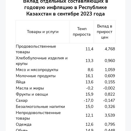
Вклад отдельных составляющих в
годовую инфляцию в Республике
Казахстан в сентябре 2023 года
Вклад в
Темп
Товары и услуги
прирост
прироста
цен
Продовольственные
11,4
4,768
товары
Хлебобулочные изделия и
13,3
0,960
крупы
Мясо и мясопродукты
8,6
1,059
Молочные продукты
16,1
0,609
Яйца
13,6
0,155
Масла и жиры
-0,2
-0,002
Фрукты и овощи
15,9
0,822
Сахар
-17,0
-0,147
Безалкогольные напитки
15,0
0,326
Непродовольственные
12,1
3,539
товары
Одежда
12,6
0,795
Обувь
14,9
0,448