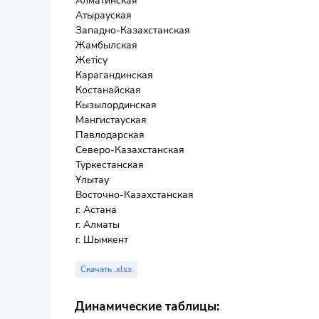
Алматинская
Атырауская
Западно-Казахстанская
Жамбылская
Жетісу
Карагандинская
Костанайская
Кызылординская
Мангистауская
Павлодарская
Северо-Казахстанская
Туркестанская
Ұлытау
Восточно-Казахстанская
г. Астана
г. Алматы
г. Шымкент
Скачать .xlsx
Динамические таблицы: