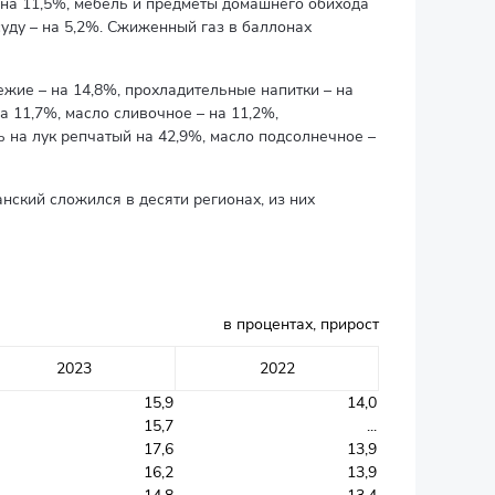
 на 11,5%, мебель и предметы домашнего обихода
суду – на 5,2%. Сжиженный газ в баллонах
ежие – на 14,8%, прохладительные напитки – на
а 11,7%, масло сливочное – на 11,2%,
 на лук репчатый на 42,9%, масло подсолнечное –
ский сложился в десяти регионах, из них
в процентах, прирост
2023
2022
15,9
14,0
15,7
...
17,6
13,9
16,2
13,9