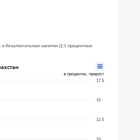
 и безалкогольные напитки (2,1 процентных
захстан
в процентах, прирост
17.5
15
12.5
10