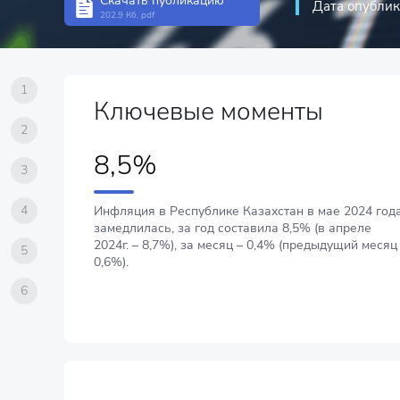
Скачать публикацию
Дата опублик
202.9 Кб, pdf
1
Ключевые моменты
2
8,5%
3
4
Инфляция в Республике Казахстан в мае 2024 год
замедлилась, за год составила 8,5% (в апреле
2024г. – 8,7%), за месяц – 0,4% (предыдущий месяц
5
0,6%).
6
Годовая инфляция в Республике Казахстан