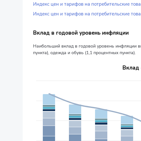
Индекс цен и тарифов на потребительские това
Индекс цен и тарифов на потребительские това
Вклад в годовой уровень инфляции
Наибольший вклад в годовой уровень инфляции вне
пункта), одежда и обувь (1,1 процентных пункта).
Вклад основных групп товаров в инфляцию Респуб
Вклад 
Combination chart with 13 data series.
в процентах, прирост
The chart has 1 X axis displaying categories.
The chart has 2 Y axes displaying values, and values.