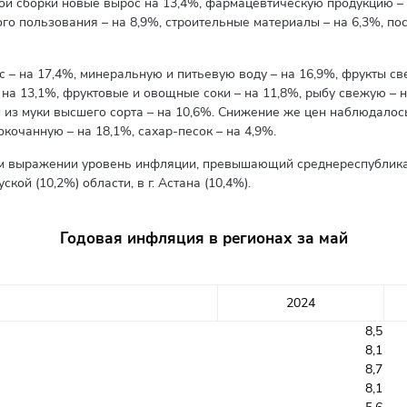
ой сборки новые вырос на 13,4%, фармацевтическую продукцию –
ого пользования – на 8,9%, строительные материалы – на 6,3%, по
 – на 17,4%, минеральную и питьевую воду – на 16,9%, фрукты св
на 13,1%, фруктовые и овощные соки – на 11,8%, рыбу свежую – н
 из муки высшего сорта – на 10,6%. Снижение же цен наблюдалось
окочанную – на 18,1%, сахар-песок – на 4,9%.
ом выражении уровень инфляции, превышающий среднереспубликан
кой (10,2%) области, в г. Астана (10,4%).
Годовая инфляция в регионах за май
2024
8,5
8,1
8,7
8,1