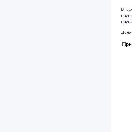
В со
прив
приви
Доля
При