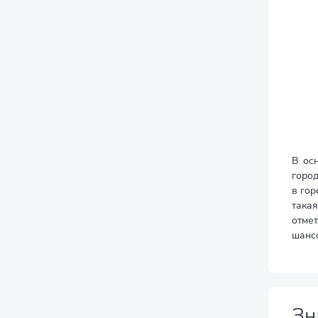
В ос
город
в гор
така
отме
шанс
Зн