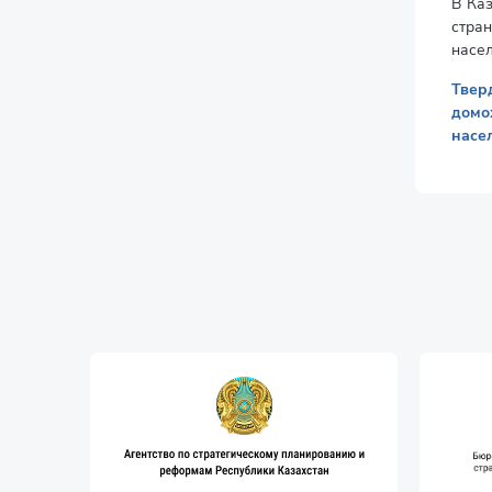
В Каз
стра
насел
Твер
домо
насе