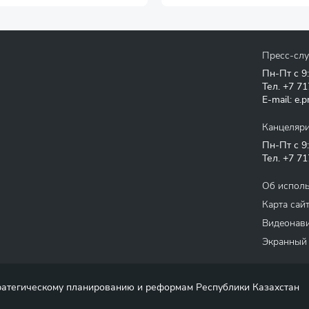
Пресс-сл
Пн-Пт с 9
Тел.
+7 71
E-mail:
e.p
Канцеляр
Пн-Пт с 9
Тел.
+7 71
Об испол
Карта сай
Видеонави
Экранный
тратегическому планированию и реформам Республики Казахстан