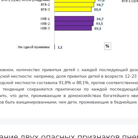
новном, количество привитых детей с каждой последующей доз
ской местности: например, доля привитых детей в возрасте 12-23
одской местности составила 91,8% и 88,1%, против соответственн
я тенденция сохраняется практически по каждой последующей
тить, что дети, проживающие в домохозяйствах богатейшего кв
ов быть вакцинированными, чем дети, проживающие в беднейших 
ание двух опасных признаков пн