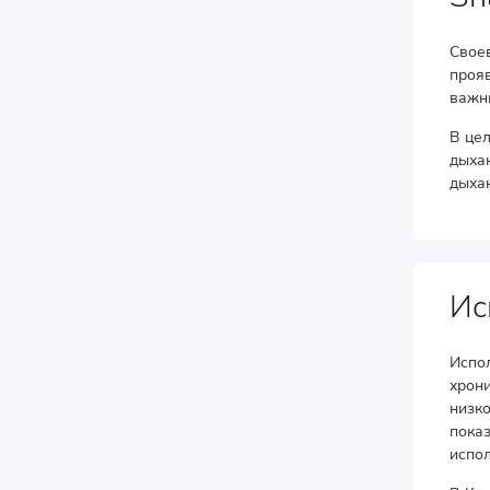
Свое
прояв
важн
В це
дыха
дыха
Ис
Испо
хрони
низк
пока
испол