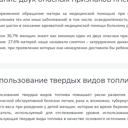
временное обращение матери за медицинской помощью при о
лениях тех или иных заболеваний, в том числе, осведомлённост
ым шагом в оказании адекватной медицинской помощи больному р
лом 36,7% женщин знают как минимум один из двух опасных при
ние. 27,6% матерей чаще называли симптом – затрудненное дыхан
ние, при проявлении которых они немедленно доставили бы ребен
пользование твердых видов топл
льзование твердых видов топлива повышает риски развития 
ческой обструктивной болезни легких, рака и, возможно, туберку
ого веса при рождении у детей женщин, которые во время береме
затель, используемый для отслеживания уровня использован
ьзующая твердые виды топлива в качестве основного источника 