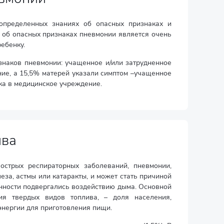
пределенных знаниях об опасных признаках и
ь об опасных признаках пневмонии является очень
ебенку.
знаков пневмонии: учащенное и/или затрудненное
ие, а 15,5% матерей указали симптом –учащенное
ка в медицинское учреждение.
ива
острых респираторных заболеваний, пневмонии,
леза, астмы или катаракты, и может стать причиной
нности подвергались воздействию дыма. Основной
ия твердых видов топлива, – доля населения,
энергии для приготовления пищи.