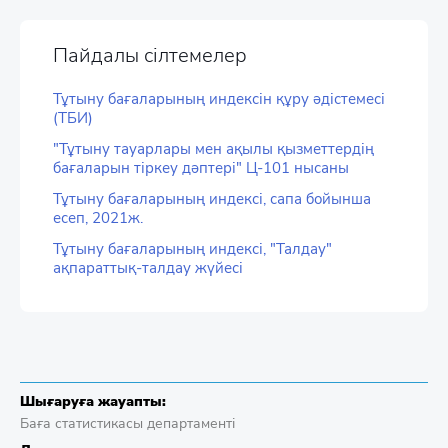
Пайдалы сілтемелер
Тұтыну бағаларының индексін құру әдістемесі
(ТБИ)
"Тұтыну тауарлары мен ақылы қызметтердің
бағаларын тіркеу дәптері" Ц-101 нысаны
Тұтыну бағаларының индексі, сапа бойынша
есеп, 2021ж.
Тұтыну бағаларының индексі, "Талдау"
ақпараттық-талдау жүйесі
Шығаруға жауапты:
Баға статистикасы департаменті