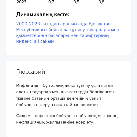
2023
0,7
0,5
0,8
0,8
Динамикалық кесте:
2000-2023 жылдар аралығында Қазақстан
Республикасы бойынша тұтыну тауарлары мен
қызметтерінің бағалары мен тарифтерінің
индексі ай сайын
Глоссарий
Инфляция
– бұл халық жеке тұтыну үшін сатып
алатын тауарлар мен қызметтердің белгіленген
тізіміне бағаның орташа деңгейінің уақыт
бойынша өзгеруін сипаттайтын көрсеткіш.
Салым
– көрсеткіш бойынша пайыздық өзгерістің
инфляцияның жалпы мәніне әсер ету.