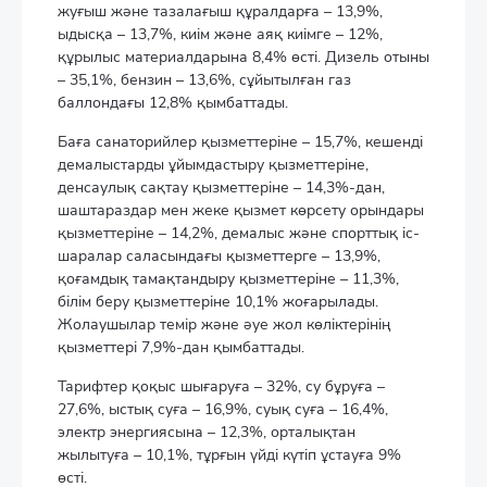
жуғыш және тазалағыш құралдарға – 13,9%,
ыдысқа – 13,7%, киім және аяқ киімге – 12%,
құрылыс материалдарына 8,4% өсті. Дизель отыны
– 35,1%, бензин – 13,6%, сұйытылған газ
баллондағы 12,8% қымбаттады.
Баға санаторийлер қызметтеріне – 15,7%, кешенді
демалыстарды ұйымдастыру қызметтеріне,
денсаулық сақтау қызметтеріне – 14,3%-дан,
шаштараздар мен жеке қызмет көрсету орындары
қызметтеріне – 14,2%, демалыс және спорттық іс-
шаралар саласындағы қызметтерге – 13,9%,
қоғамдық тамақтандыру қызметтеріне – 11,3%,
білім беру қызметтеріне 10,1% жоғарылады.
Жолаушылар темір және әуе жол көліктерінің
қызметтері 7,9%-дан қымбаттады.
Тарифтер қоқыс шығаруға – 32%, су бұруға –
27,6%, ыстық суға – 16,9%, суық суға – 16,4%,
электр энергиясына – 12,3%, орталықтан
жылытуға – 10,1%, тұрғын үйді күтіп ұстауға 9%
өсті.