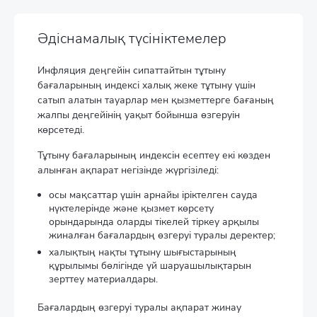
Әдіснамалық түсініктемелер
Инфляция деңгейін сипаттайтын тұтыну
бағаларының индексі халық жеке тұтыну үшін
сатып алатын тауарлар мен қызметтерге бағаның
жалпы деңгейінің уақыт бойынша өзгеруін
көрсетеді.
Тұтыну бағаларының индексін есептеу екі көзден
алынған ақпарат негізінде жүргізіледі:
осы мақсаттар үшін арнайы іріктелген сауда
нүктелерінде және қызмет көрсету
орындарында оларды тікелей тіркеу арқылы
жиналған бағалардың өзгеруі туралы деректер;
халықтың нақты тұтыну шығыстарының
құрылымы бөлігінде үй шаруашылықтарын
зерттеу материалдары.
Бағалардың өзгеруі туралы ақпарат жинау