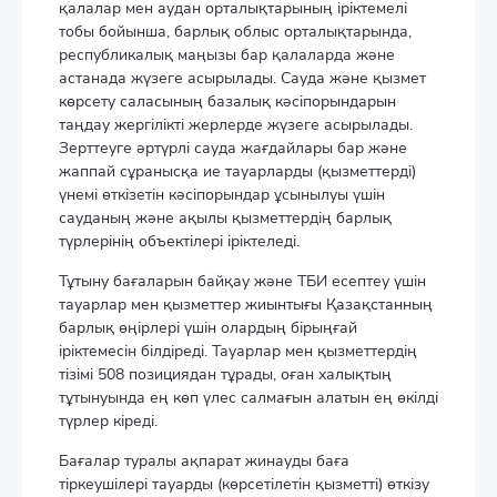
қалалар мен аудан орталықтарының іріктемелі
тобы бойынша, барлық облыс орталықтарында,
республикалық маңызы бар қалаларда және
астанада жүзеге асырылады. Сауда және қызмет
көрсету саласының базалық кәсіпорындарын
таңдау жергілікті жерлерде жүзеге асырылады.
Зерттеуге әртүрлі сауда жағдайлары бар және
жаппай сұранысқа ие тауарларды (қызметтерді)
үнемі өткізетін кәсіпорындар ұсынылуы үшін
сауданың және ақылы қызметтердің барлық
түрлерінің объектілері іріктеледі.
Тұтыну бағаларын байқау және ТБИ есептеу үшін
тауарлар мен қызметтер жиынтығы Қазақстанның
барлық өңірлері үшін олардың бірыңғай
іріктемесін білдіреді. Тауарлар мен қызметтердің
тізімі 508 позициядан тұрады, оған халықтың
тұтынуында ең көп үлес салмағын алатын ең өкілді
түрлер кіреді.
Бағалар туралы ақпарат жинауды баға
тіркеушілері тауарды (көрсетілетін қызметті) өткізу