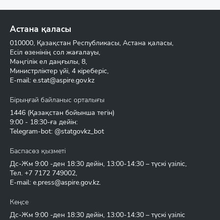
Астана қаласы
010000, Қазақстан Республикасы, Астана қаласы,
Есіл өзенінің сол жағалауы,
Мәңгілік ел даңғылы, 8,
Министрліктер үйі, 4 кіреберіс,
E-mail:
e.stat@aspire.gov.kz
Бірыңғай байланыс орталығы
1446
(Қазақстан бойынша тегін)
9:00 - 18:30-ға дейін:
Telegram-bot: @statgovkz_bot
Баспасөз қызметі
Дс-Жм 9:00 -ден 18:30 дейін, 13:00-14:30 – түскі үзіліс,
Тел.
+7 7172 749002
,
E-mail:
e.press@aspire.gov.kz
.
Кеңсе
Дс-Жм 9:00 -ден 18:30 дейін, 13:00-14:30 – түскі үзіліс