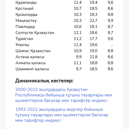
Қарағанды
11,4
19,4
9,6
Қостанай
10,7
18,5
8,6
Қызылорда
10,3
18,3
8,8
Маңғыстау
10,3
22,7
9,9
Павлодар
10,6
18,1
8,7
Солтүстік Қазақстан
12,1
18,6
8,7
Түркістан
11,2
17,7
9,6
Ұлытау
11,4
19,6
…
Шығыс Қазақстан
10,9
19,0
8,8
Астана қаласы
9,9
21,8
8,6
Алматы қаласы
11,1
18,8
8,8
Шымкент қаласы
9,7
18,5
8,6
Динамикалық кестелер:
2000-2022 жылдардағы Қазақстан
Республикасы бойынша тұтыну тауарлары мен
қызметтеріне бағалар мен тарифтер индексі
1993-2022 жылдардағы өңірлер бойынша
тұтыну тауарлары мен қызметтеріне бағалар
мен тарифтер индексі