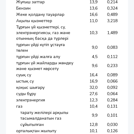
Жуғыш заттар
13,9
0,214
Бензин
13,6
0,324
Жеке қолдану тауарлар
16,6
0,489
Ақылы қызметтер
11,0
3,218
Тұрғын үй қызметтері, су,
электрэнергиясы, газ және
10,3
1,489
отынның басқа да түрлері
тұрғын үйді күтіп ұстауға
9,0
0,083
төлем
тұрғын үйді жалға алу
4,5
0,112
тұрғын үй жайларды жөндеу
9,6
0,233
және қызмет көрсету
суық су
16,4
0,089
ыстық су
16,9
0,066
қоқыс шығару
32,0
0,092
суды бұру
27,6
0,064
электрэнергия
12,3
0,284
газ
10,4
0,131
тарату желілері арқылы
9,9
0,101
тасымалданатын газ
сұйытылған
12,8
0,030
орталықтан жылыту
10,1
0,126