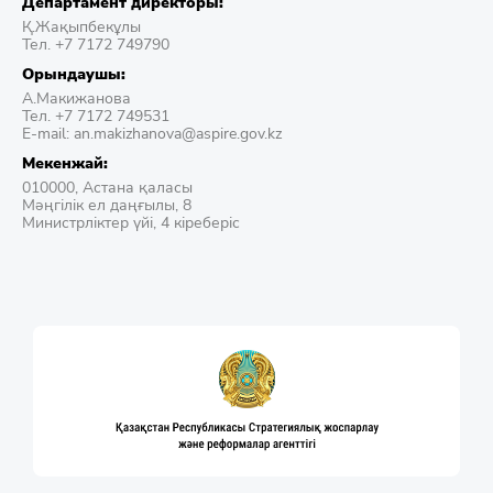
Департамент директоры:
Қ.Жақыпбекұлы
Тел. +7 7172 749790
Орындаушы:
А.Макижанова
Тел. +7 7172 749531
E-mail: an.makizhanova@aspire.gov.kz
Мекенжай:
010000, Астана қаласы
Мәңгілік ел даңғылы, 8
Министрліктер үйі, 4 кіреберіс