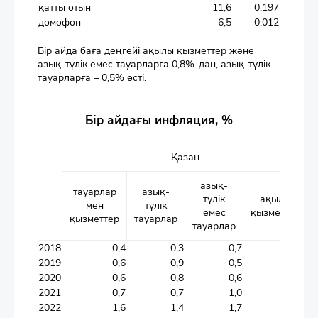
қатты отын
11,6
0,197
домофон
6,5
0,012
Бір айда баға деңгейі ақылы қызметтер және
азық-түлік емес тауарларға 0,8%-дан, азық-түлік
тауарларға – 0,5% өсті.
Бір айдағы инфляция, %
Қазан
азық-
тауарлар
азық-
түлік
ақылы
мен
түлік
емес
қызметтер
қызметтер
тауарлар
тауарлар
2018
0,4
0,3
0,7
0,2
2019
0,6
0,9
0,5
0,2
2020
0,6
0,8
0,6
0,4
2021
0,7
0,7
1,0
0,5
2022
1,6
1,4
1,7
1,7