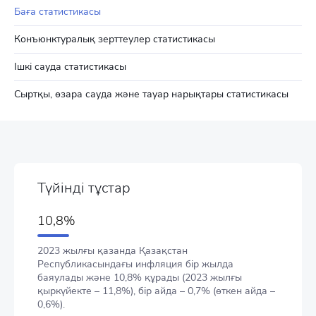
Баға статистикасы
Конъюнктуралық зерттеулер статистикасы
Ішкі сауда статистикасы
Сыртқы, өзара сауда және тауар нарықтары статистикасы
Түйінді тұстар
10,8%
2023 жылғы қазанда Қазақстан
Республикасындағы инфляция бір жылда
баяулады және 10,8% құрады (2023 жылғы
қыркүйекте – 11,8%), бір айда – 0,7% (өткен айда –
0,6%).