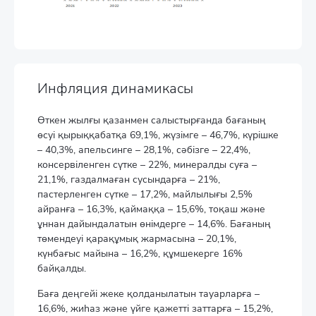
Инфляция динамикасы
Өткен жылғы қазанмен салыстырғанда бағаның
өсуі қырыққабатқа 69,1%, жүзімге – 46,7%, күрішке
– 40,3%, апельсинге – 28,1%, сәбізге – 22,4%,
консервіленген сүтке – 22%, минералды суға –
21,1%, газдалмаған сусындарға – 21%,
пастерленген сүтке – 17,2%, майлылығы 2,5%
айранға – 16,3%, қаймаққа – 15,6%, тоқаш және
ұннан дайындалатын өнімдерге – 14,6%. Бағаның
төмендеуі қарақұмық жармасына – 20,1%,
күнбағыс майына – 16,2%, құмшекерге 16%
байқалды.
Баға деңгейі жеке қолданылатын тауарларға –
16,6%, жиһаз және үйге қажетті заттарға – 15,2%,