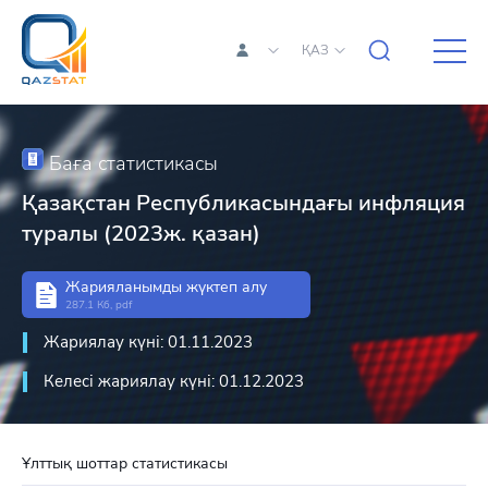
ҚАЗ
Баға статистикасы
Қазақстан Республикасындағы инфляция
туралы (2023ж. қазан)
Жарияланымды жүктеп алу
287.1 Кб, pdf
Жариялау күні: 01.11.2023
Келесі жариялау күні: 01.12.2023
Ұлттық шоттар статистикасы