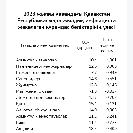
2023 жылғы қазандағы Қазақстан
Республикасында жылдық инфляцияға
жекелеген құрамдас бөліктерінің үлесі
Баға
Өсу
Тауарлар мен қызметтер
өсіміне
қарқыны
салым
Азық-түлік тауарлар
10,4
4,301
Нан өнімдері мен жармалар
12,6
0,903
Ет және ет өнімдері
7,7
0,949
Сүт өнімдері
14,6
0,551
Жұмыртқа
12,8
0,145
Май және тоң май
-1,3
-0,027
Жемістер мен көкөністер
13,7
0,702
Қант
-15,1
-0,131
Алкогольсіз сусындар
14,0
0,303
Азық-түлік емес тауарлар
11,1
3,241
Киім
11,4
0,727
Аяқ киім
13,4
0,409