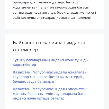
орындарында тікелей жүргізеді. Тексеру
жүргізілген күні төленген тауарлардың бағасы,
салықтарды қоса алғанда, бірақ оларды жеткізгені
үшін қосымша алымдарды қоспағанда тіркеледі.
Байланысты жарияланымдарға
сілтемелер
Тұтыну бағаларының индексі және туынды
көрсеткіштер
Қазақстан Республикасындағы жекелеген
тауарлар мен көрсетілетін қызметтердің
бөлшек сауда бағалары
Қазақстан Республикасындағы әлеуметтік
маңызы бар азық-түлік тауарларына баға
индексі және орташа бағалар