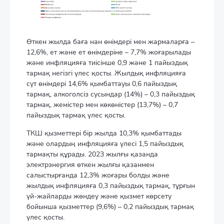
Өткен жылда баға нан өнімдері мен жармаларға –
12,6%, ет және ет өнімдеріне – 7,7% жоғарылады
және инфляцияға тиісінше 0,9 және 1 пайыздық
тармақ негізгі үлес қосты. Жылдық инфляцияға
сүт өнімдері 14,6% қымбаттауы 0,6 пайыздық
тармақ, алкоголсіз сусындар (14%) – 0,3 пайыздық
тармақ, жемістер мен көкөністер (13,7%) – 0,7
пайыздық тармақ үлес қосты.
ТКШ қызметтері бір жылда 10,3% қымбаттады
және олардың инфляцияға үлесі 1,5 пайыздық
тармақты құрады. 2023 жылғы қазанда
электрэнергия өткен жылғы қазанмен
салыстырғанда 12,3% жоғары болды және
жылдық инфляцияға 0,3 пайыздық тармақ, тұрғын
үй-жайларды жөндеу және қызмет көрсету
бойынша қызметтер (9,6%) – 0,2 пайыздық тармақ
үлес қосты.