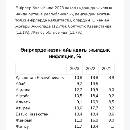
Өңірлер бөлінісінде 2023 жылғы қазанда жылдық
мәнде орташа республикалық деңгейден асатын
тоғыз өңірлерде қалыптасты, олардың ішінен ең
жоғары Ақмолада (12,7%), Солтүстік Қазақстанда
(12,1%), Жетісу облысында (11,7%).
Өңірлерде қазан айындағы жылдық
инфляция, %
2023
2022
2021
Қазақстан Республикасы
10,8
18,8
8,9
Абай
9,7
19,5
…
Ақмола
12,7
19,9
9,0
Ақтөбе
10,5
18,4
9,2
Алматы
9,1
16,9
8,5
Атырау
10,6
17,7
9,2
Батыс Қазақстан
10,4
18,4
8,6
Жамбыл
11,3
16,8
9,0
Жетісу
11,7
18,4
…