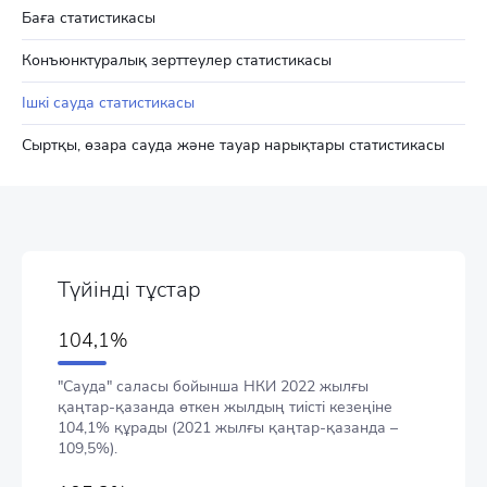
Баға статистикасы
Конъюнктуралық зерттеулер статистикасы
Ішкі сауда статистикасы
Сыртқы, өзара сауда және тауар нарықтары статистикасы
Түйінді тұстар
104,1%
"Сауда" саласы бойынша НКИ 2022 жылғы
қаңтар-қазанда өткен жылдың тиісті кезеңіне
104,1% құрады (2021 жылғы қаңтар-қазанда –
109,5%).