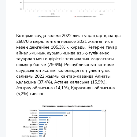
Көтерме сауда көлемі 2022 жылғы қаңтар-қазанда
26870,5 млрд. теңгені немесе 2021 жылғы тиісті
кезең деңгейіне 105,3% -. құрады. Көтерме тауар
айналымының құрылымында азық-түлік емес
тауарлар мен өндірістік-техникалық мақсаттағы
өнімдер басым (79,6%). Республиканың көтерме
саудасының жалпы көлеміндегі ең үлкен үлес
салмағы 2022 жылғы қаңтар-қазанда Алматы
қаласына (37,4%), Астана қаласына (15,9%),
Атырау облысына (14,1%), Қарағанды облысына
(5,2%) тиесілі.