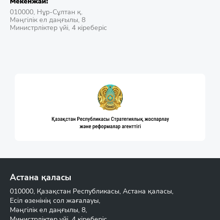
Мекенжай:
010000, Нұр-Сұлтан қ.
Мәңгілік ел даңғылы, 8
Министрліктер үйі, 4 кіреберіс
Астана қаласы
010000, Қазақстан Республикасы, Астана қаласы,
Есіл өзенінің сол жағалауы,
Мәңгілік ел даңғылы, 8,
Министрліктер үйі, 4 кіреберіс,