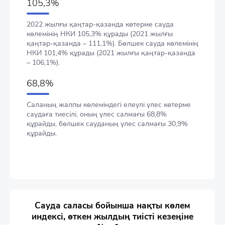
105,3%
2022 жылғы қаңтар-қазанда көтерме сауда
көлемінің НКИ 105,3% құрады (2021 жылғы
қаңтар-қазанда – 111,1%). Бөлшек сауда көлемінің
НКИ 101,4% құрады (2021 жылғы қаңтар-қазанда
– 106,1%).
68,8%
Саланың жалпы көлеміндегі елеулі үлес көтерме
саудаға тиесілі, оның үлес салмағы 68,8%
құрайды, бөлшек сауданың үлес салмағы 30,9%
құрайды.
Сауда саласы бойынша нақты көлем
индексі, өткен жылдың тиісті кезеңіне