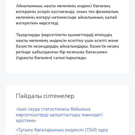
Айналымның нақты көлемінің индексі бағаның
өзгеруінің әсерін қоспағанда, оның тек физикалық
көлемінің өзгеруі нәтижесінде айналымның қалай
өзгеретінін көрсетеді.
Тауарларды (көрсетілетін қызметтерді) өткізудің
нақты көлемінің индексін есептеу үшін есепті және
базистік кезеңдердің айналымдары, базистік кезең
ретінде қабылданған бір кезеңнің бағасымен
(тұрақты бағамен) салыстырылады.
Пайдалы сілтемелер
«Ішкі сауда статистикасы бойынша
көрсеткіштерді қалыптастыру жөніндегі
әдістеме»
«Тұтыну бағаларының индексін (ТБИ) құру