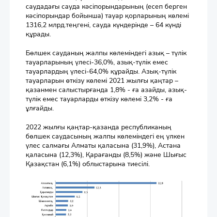
саудадағы сауда кәсіпорындарының (есеп берген
кәсіпорындар бойынша) тауар қорларының көлемі
1316,2 млрд.теңгені, сауда күндерінде – 64 күнді
құрады.
Бөлшек сауданың жалпы көлеміндегі азық – түлік
тауарларының үлесі-36,0%, азық-түлік емес
тауарлардың үлесі-64,0% құрайды. Азық-түлік
тауарларын өткізу көлемі 2021 жылғы қаңтар –
қазанмен салыстырғанда 1,8% - ға азайды, азық-
түлік емес тауарларды өткізу көлемі 3,2% - ға
ұлғайды.
2022 жылғы қаңтар-қазанда республиканың
бөлшек саудасының жалпы көлеміндегі ең үлкен
үлес салмағы Алматы қаласына (31,9%), Астана
қаласына (12,3%), Қарағанды (8,5%) және Шығыс
Қазақстан (6,1%) облыстарына тиесілі.