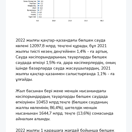
2022 жылғы қаңтар-қазандағы бөлшек сауда
көлемі 12097,8 млрд. теңгені құрады, бұл 2021
жылғы тиісті кезең деңгейінен 1,4% - ға артық.
Сауда кәсіпорындарының тауарларды бөлшек
саудада өткізуі 1,5%-ға, дара кәсіпкерлердің, оның
ішінде базарларда сауда жасаушылардың, 2021
жылғы қаңтар-қазанмен салыстырғанда 1,1% - ға
ұлғайды.
Жыл басынан бері жеке меншік нысанындағы
кәсіпорындардың тауарларды бөлшек саудада
өткізуінен 10453 млрд.теңге (бөлшек сауданың
жалпы көлемінің 86,4%), шетелдік меншік
нысанынан 1644,7 млрд. теңге (13,6%) сомасында
айналым алынды.
2022 жылғы 1 қарашаға жағдай бойынша бөлшек