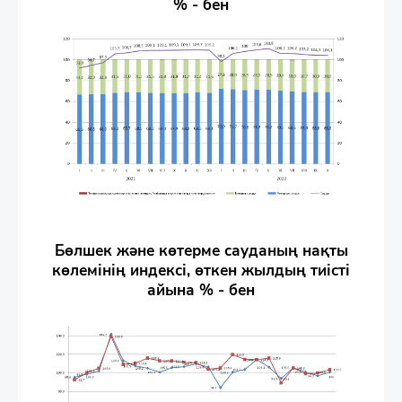
% - бен
Бөлшек және көтерме сауданың нақты
көлемінің индексі, өткен жылдың тиісті
айына % - бен