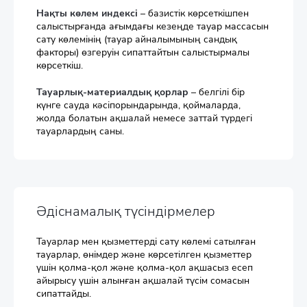
Нақты көлем индексі
– базистік көрсеткішпен
салыстырғанда ағымдағы кезеңде тауар массасын
сату көлемінің (тауар айналымының сандық
факторы) өзгеруін сипаттайтын салыстырмалы
көрсеткіш.
Тауарлық-материалдық қорлар
– белгілі бір
күнге сауда кәсіпорындарында, қоймаларда,
жолда болатын ақшалай немесе заттай түрдегі
тауарлардың саны.
Әдіснамалық түсіндірмелер
Тауарлар мен қызметтерді сату көлемі сатылған
тауарлар, өнімдер және көрсетілген қызметтер
үшін қолма-қол және қолма-қол ақшасыз есеп
айырысу үшін алынған ақшалай түсім сомасын
сипаттайды.