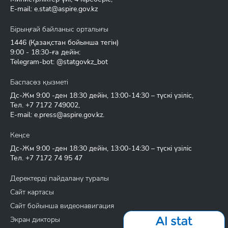
E-mail:
e.stat@aspire.gov.kz
Бірыңғай байланыс орталығы
1446
(Қазақстан бойынша тегін)
9:00 - 18:30-ға дейін:
Telegram-bot: @statgovkz_bot
Баспасөз қызметі
Дс-Жм 9:00 -ден 18:30 дейін, 13:00-14:30 – түскі үзіліс,
Тел.
+7 7172 749002
,
E-mail:
e.press@aspire.gov.kz
.
Кеңсе
Дс-Жм 9:00 -ден 18:30 дейін, 13:00-14:30 – түскі үзіліс
Тел.
+7 7172 74 95 47
Деректерді пайдалану туралы
Сайт картасы
Сайт бойынша видеонавигация
Экран дикторы