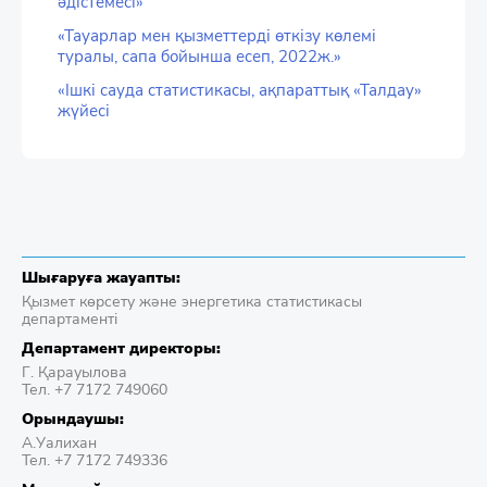
әдістемесі»
«Тауарлар мен қызметтерді өткізу көлемі
туралы, сапа бойынша есеп, 2022ж.»
«Ішкі сауда статистикасы, ақпараттық «Талдау»
жүйесі
Шығаруға жауапты:
Қызмет көрсету және энергетика статистикасы
департаменті
Департамент директоры:
Г. Қарауылова
Тел. +7 7172 749060
Орындаушы:
А.Уалихан
Тел. +7 7172 749336