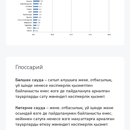
Глоссарий
Бөлшек сауда
– сатып алушыға жеке, отбасылық,
үй iшiнде немесе кәсiпкерлiк қызметпен
байланысты емес өзге де пайдалануға арналған
тауарларды сату жөнiндегi кәсiпкерлiк қызмет.
Көтерме сауда
– жеке, отбасылық, үй iшiнде және
осындай өзге де пайдаланумен байланысты емес,
кейiннен сатуға немесе өзге мақсаттарға арналған
тауарларды өткiзу жөнiндегi кәсiпкерлiк қызмет.