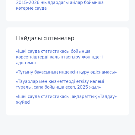
2015-2026 жылдардағы айлар бойынша
көтерме сауда
Пайдалы сілтемелер
«Ішкі сауда статистикасы бойынша
көрсеткіштерді қалыптастыру жөніндегі
әдістеме»
«Тұтыну бағасының индексін құру әдіснамасы»
«Тауарлар мен қызметтерді өткізу көлемі
туралы, сапа бойынша есеп, 2025 жыл»
«Ішкі сауда статистикасы, ақпараттық «Талдау»
жүйесі