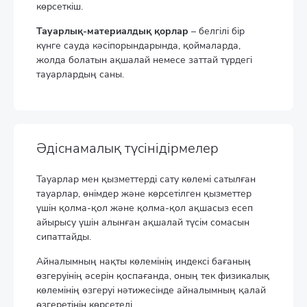
көрсеткіш.
Тауарлық-материалдық қорлар
– белгілі бір
күнге сауда кәсіпорындарында, қоймаларда,
жолда болатын ақшалай немесе заттай түрдегі
тауарлардың саны.
Әдіснамалық түсінідірмелер
Тауарлар мен қызметтерді сату көлемі сатылған
тауарлар, өнімдер және көрсетілген қызметтер
үшін қолма-қол және қолма-қол ақшасыз есеп
айырысу үшін алынған ақшалай түсім сомасын
сипаттайды.
Айналымның нақты көлемінің индексі бағаның
өзгеруінің әсерін қоспағанда, оның тек физикалық
көлемінің өзгеруі нәтижесінде айналымның қалай
өзгеретінін көрсетеді.