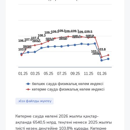
The chart has 1 X axis displaying categories.
The chart has 1 Y axis displaying values. Data ranges from 102.
109.8
109.8
109.7
109.7
109.6
109.6
109.5
109.5
109.5
109.5
109.4
109.4
109.2
109.2
108.3
108.3
107.5
107.5
107.4
107.4
107.4
107.4
106.9
106.9
106.6
106.6
107.0
107.0
106.6
106.6
106.1
106.1
104.2
104.2
103.8
103.8
103.8
103.8
103.2
103.2
102.1
102.1
01.25
03.25
05.25
07.25
09.25
11.25
01.26
бөлшек сауда физикалық көлем индексі
көтерме сауда физикалық көлем индексі
End of interactive chart.
.xlsx файлды жүктеу
Көтерме сауда көлемі 2026 жылғы қаңтар-
ақпанда 6540,5 млрд. теңгені немесе 2025 жылғы
тиісті кезең деңгейіне 103,8% құрады. Көтерме