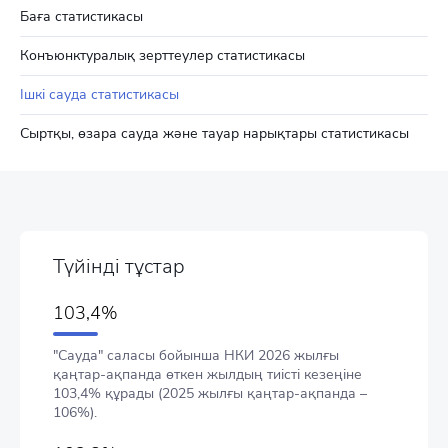
Баға статистикасы
Конъюнктуралық зерттеулер статистикасы
Ішкі сауда статистикасы
Сыртқы, өзара сауда және тауар нарықтары статистикасы
Түйінді тұстар
103,4%
"Сауда" саласы бойынша НКИ 2026 жылғы
қаңтар-ақпанда өткен жылдың тиісті кезеңіне
103,4% құрады (2025 жылғы қаңтар-ақпанда –
106%).