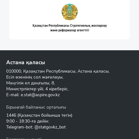
Астана қаласы
010000, Қазақстан Республикасы, Астана қаласы,
Есіл өзенінің сол жағалауы,
Мәңгілік ел даңғылы, 8,
Министрліктер үйі, 4 кіреберіс,
E-mail:
e.stat@aspire.gov.kz
Бірыңғай байланыс орталығы
1446
(Қазақстан бойынша тегін)
9:00 - 18:30-ға дейін:
Telegram-bot: @statgovkz_bot