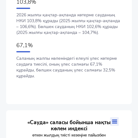
103,8%
2026 жылғы қаңтар-ақпанда көтерме сауданың
НКИ 103,8% құрады (2025 жылғы қаңтар-ақпанда
– 106,6%). Бөлшек сауданың НКИ 102,6% құрады
(2025 жылғы қаңтар-ақпанда – 104,7%).
67,1%
Саланың жалпы көлеміндегі елеулі үлес көтерме
саудаға тиесілі, оның үлес салмағы 67,1%
құрайды, бөлшек сауданың үлес салмағы 32,5%
құрайды.
«Сауда» саласы бойынша нақты көлем индексі
«Сауда» саласы бойынша нақты
көлем индексі
Combination chart with 4 data series.
өткен жылдың тиісті кезеңіне пайызбен
өткен жылдың тиісті кезеңіне пайызбен