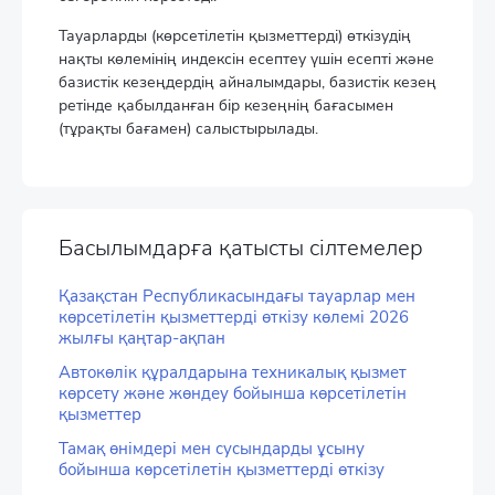
Тауарларды (көрсетілетін қызметтерді) өткізудің
нақты көлемінің индексін есептеу үшін есепті және
базистік кезеңдердің айналымдары, базистік кезең
ретінде қабылданған бір кезеңнің бағасымен
(тұрақты бағамен) салыстырылады.
Басылымдарға қатысты сілтемелер
Қазақстан Республикасындағы тауарлар мен
көрсетілетін қызметтерді өткізу көлемі 2026
жылғы қаңтар-ақпан
Автокөлік құралдарына техникалық қызмет
көрсету және жөндеу бойынша көрсетілетін
қызметтер
Тамақ өнімдері мен сусындарды ұсыну
бойынша көрсетілетін қызметтерді өткізу