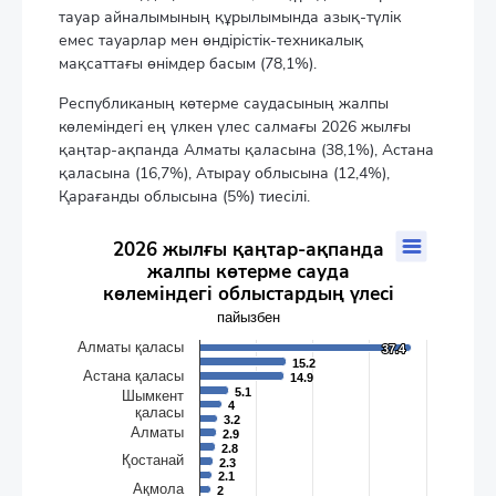
тауар айналымының құрылымында азық-түлік
емес тауарлар мен өндірістік-техникалық
мақсаттағы өнімдер басым (78,1%).
Республиканың көтерме саудасының жалпы
көлеміндегі ең үлкен үлес салмағы 2026 жылғы
қаңтар-ақпанда Алматы қаласына (38,1%), Астана
қаласына (16,7%), Атырау облысына (12,4%),
Қарағанды облысына (5%) тиесілі.
2026 жылғы қаңтар-ақпанда жалпы көтерме сауда көлемін
2026 жылғы қаңтар-ақпанда
жалпы көтерме сауда
Bar chart with 20 bars.
көлеміндегі облыстардың үлесі
пайызбен
The chart has 1 X axis displaying categories.
пайызбен
The chart has 1 Y axis displaying values. Data ranges from 0.3 t
Алматы қаласы
37.4
37.4
15.2
15.2
Астана қаласы
14.9
14.9
5.1
5.1
Шымкент
4
4
қаласы
3.2
3.2
Алматы
2.9
2.9
2.8
2.8
Қостанай
2.3
2.3
2.1
2.1
Ақмола
2
2