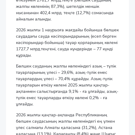
өткізуінен 2761,7 млрд.теңге (бөлшек сауданың
жалпы көлемінің 87,3%), шетелдік меншік
нысанынан 402,4 млрд. теңге (12,7%) сомасында
айналым алынды.
2026 жылғы 1 наурызға жағдайы бойынша бөлшек
саудадағы сауда кәсіпорындарының (есеп берген
кәсіпорындар бойынша) тауар қорларының көлемі
1727,7 млрд.теңгені, сауда күндерінде – 77 күнді
құрады.
Бөлшек сауданың жалпы көлеміндегі азық – түлік
тауарларының үлесі – 29,6%, азық-түлік емес
тауарлардың үлесі – 70,4% құрайды. Азық-түлік
тауарларын өткізу көлемі 2025 жылғы қаңтар-
ақпанмен салыстырғанда 9,1% - ға ұлғайды, азық-
түлік емес тауарларды өткізу көлемі 0,2% - ға
ұлғайды.
2026 жылғы қаңтар-ақпанда Республиканың
бөлшек саудасының жалпы көлеміндегі ең үлкен
үлес салмағы Алматы қаласына (31,2%), Астана
қаласына (13,1%), Қарағанды (8,4%) және Шығыс