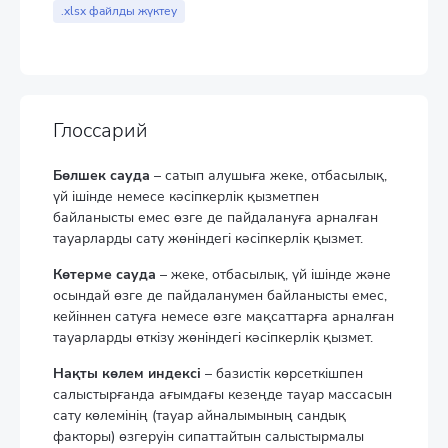
End of interactive chart.
.xlsx файлды жүктеу
Глоссарий
Бөлшек сауда
– сатып алушыға жеке, отбасылық,
үй iшiнде немесе кәсiпкерлiк қызметпен
байланысты емес өзге де пайдалануға арналған
тауарларды сату жөнiндегi кәсiпкерлiк қызмет.
Көтерме сауда
– жеке, отбасылық, үй iшiнде және
осындай өзге де пайдаланумен байланысты емес,
кейiннен сатуға немесе өзге мақсаттарға арналған
тауарларды өткiзу жөнiндегi кәсiпкерлiк қызмет.
Нақты көлем индексі
– базистік көрсеткішпен
салыстырғанда ағымдағы кезеңде тауар массасын
сату көлемінің (тауар айналымының сандық
факторы) өзгеруін сипаттайтын салыстырмалы