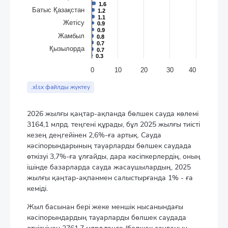
1.6
1.6
Батыс Қазақстан
1.2
1.2
1.1
1.1
Жетісу
0.9
0.9
0.9
0.9
Жамбыл
0.8
0.8
0.7
0.7
Қызылорда
0.7
0.7
0.3
0.3
0
10
20
30
40
End of interactive chart.
.xlsx файлды жүктеу
2026 жылғы қаңтар-ақпанда бөлшек сауда көлемі
3164,1 млрд. теңгені құрады, бұл 2025 жылғы тиісті
кезең деңгейінен 2,6%-ға артық. Сауда
кәсіпорындарының тауарларды бөлшек саудада
өткізуі 3,7%-ға ұлғайды, дара кәсіпкерлердің, оның
ішінде базарларда сауда жасаушылардың, 2025
жылғы қаңтар-ақпанмен салыстырғанда 1% - ға
кеміді.
Жыл басынан бері жеке меншік нысанындағы
кәсіпорындардың тауарларды бөлшек саудада