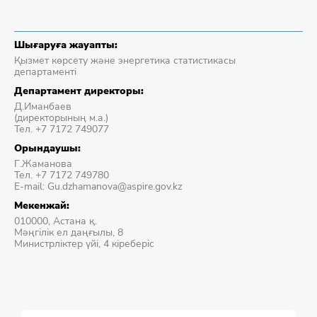
Шығаруға жауапты:
Қызмет көрсету және энергетика статистикасы
департаменті
Департамент директоры:
Д.Иманбаев
(директорының м.а.)
Тел. +7 7172 749077
Орындаушы:
Г.Жаманова
Тел. +7 7172 749780
E-mail: Gu.dzhamanova@aspire.gov.kz
Мекенжай:
010000, Астана қ.
Мәңгілік ел даңғылы, 8
Министрліктер үйі, 4 кіреберіс