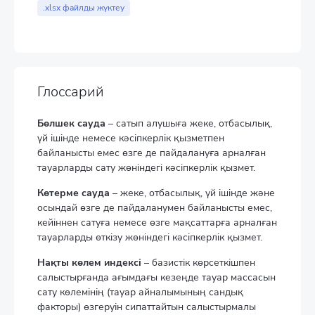
End of interactive chart.
.xlsx файлды жүктеу
Глоссарий
Бөлшек сауда
– сатып алушыға жеке, отбасылық,
үй iшiнде немесе кәсiпкерлiк қызметпен
байланысты емес өзге де пайдалануға арналған
тауарларды сату жөнiндегi кәсiпкерлiк қызмет.
Көтерме сауда
– жеке, отбасылық, үй iшiнде және
осындай өзге де пайдаланумен байланысты емес,
кейiннен сатуға немесе өзге мақсаттарға арналған
тауарларды өткiзу жөнiндегi кәсiпкерлiк қызмет.
Нақты көлем индексі
– базистік көрсеткішпен
салыстырғанда ағымдағы кезеңде тауар массасын
сату көлемінің (тауар айналымының сандық
факторы) өзгеруін сипаттайтын салыстырмалы