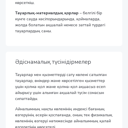
көрсеткіш.
Тауарлық-материалдық қорлар
– белгілі бір
күнге сауда кәсіпорындарында, қоймаларда,
жолда болатын ақшалай немесе заттай түрдегі
тауарлардың саны.
Әдіснамалық түсінідірмелер
Тауарлар мен қызметтерді сату көлемі сатылған
тауарлар, өнімдер және көрсетілген қызметтер
үшін қолма-қол және қолма-қол ақшасыз есеп
айырысу үшін алынған ақшалай түсім сомасын
сипаттайды.
Айналымның нақты көлемінің индексі бағаның
өзгеруінің әсерін қоспағанда, оның тек физикалық
көлемінің өзгеруі нәтижесінде айналымның қалай
өзгеретінін көрсетеді.