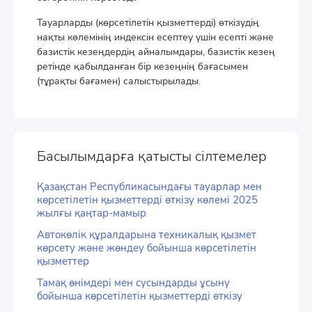
Тауарларды (көрсетілетін қызметтерді) өткізудің
нақты көлемінің индексін есептеу үшін есепті және
базистік кезеңдердің айналымдары, базистік кезең
ретінде қабылданған бір кезеңнің бағасымен
(тұрақты бағамен) салыстырылады.
Басылымдарға қатысты сілтемелер
Қазақстан Республикасындағы тауарлар мен
көрсетілетін қызметтерді өткізу көлемі 2025
жылғы қаңтар-мамыр
Автокөлік құралдарына техникалық қызмет
көрсету және жөндеу бойынша көрсетілетін
қызметтер
Тамақ өнімдері мен сусындарды ұсыну
бойынша көрсетілетін қызметтерді өткізу