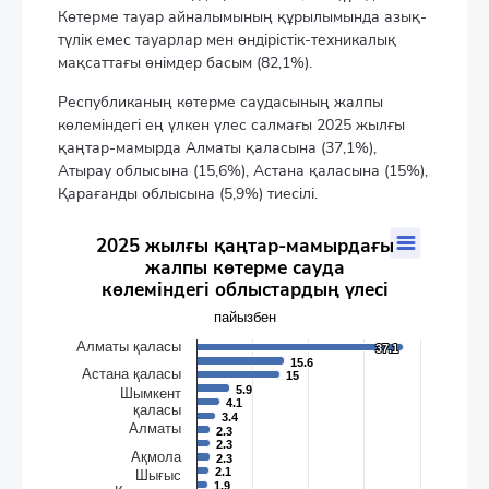
Көтерме тауар айналымының құрылымында азық-
түлік емес тауарлар мен өндірістік-техникалық
мақсаттағы өнімдер басым (82,1%).
Республиканың көтерме саудасының жалпы
көлеміндегі ең үлкен үлес салмағы 2025 жылғы
қаңтар-мамырда Алматы қаласына (37,1%),
Атырау облысына (15,6%), Астана қаласына (15%),
Қарағанды облысына (5,9%) тиесілі.
2025 жылғы қаңтар-мамырдағы жалпы көтерме сауда көле
2025 жылғы қаңтар-мамырдағы
жалпы көтерме сауда
Bar chart with 20 bars.
көлеміндегі облыстардың үлесі
пайызбен
The chart has 1 X axis displaying categories.
пайызбен
The chart has 1 Y axis displaying values. Data ranges from 0.3 t
Алматы қаласы
37.1
37.1
15.6
15.6
Астана қаласы
15
15
5.9
5.9
Шымкент
4.1
4.1
қаласы
3.4
3.4
Алматы
2.3
2.3
2.3
2.3
Ақмола
2.3
2.3
2.1
2.1
Шығыс
1.9
1.9