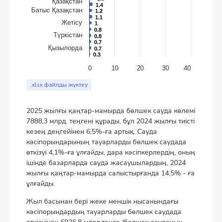
Қазақстан
1.4
1.4
Батыс Қазақстан
1.2
1.2
1.1
1.1
Жетісу
1
1
0.8
0.8
Түркістан
0.8
0.8
0.7
0.7
Қызылорда
0.7
0.7
0.3
0.3
0
10
20
30
40
End of interactive chart.
.xlsx файлды жүктеу
2025 жылғы қаңтар-мамырда бөлшек сауда көлемі
7888,3 млрд. теңгені құрады, бұл 2024 жылғы тиісті
кезең деңгейінен 6,5%-ға артық. Сауда
кәсіпорындарының тауарларды бөлшек саудада
өткізуі 4,1%-ға ұлғайды, дара кәсіпкерлердің, оның
ішінде базарларда сауда жасаушылардың, 2024
жылғы қаңтар-мамырда салыстырғанда 14,5% - ға
ұлғайды.
Жыл басынан бері жеке меншік нысанындағы
кәсіпорындардың тауарларды бөлшек саудада