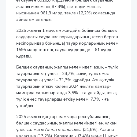
өткізуінен 6926,8 млрд.теңге (бөлшек сауданың
жалпы көлемінің 87,8%), шетелдік меншік
нысанынан 961,3 млрд. теңге (12,2%) сомасында
айналым алынды.
2025 жылғы 1 маусым жағдайы бойынша бөлшек
саудадағы сауда кәсіпорындарының (есеп берген
кәсіпорындар бойынша) тауар қорларының көлемі
1595 млрд.теңгені, сауда күндерінде – 61 күнді
құрады.
Бөлшек сауданың жалпы көлеміндегі азық – түлік
тауарларының үлесі – 28,7%, азық-түлік емес
тауарлардың үлесі – 71,3% құрайды. Азық-түлік
тауарларын өткізу көлемі 2024 жылғы қаңтар-
мамырда салыстырғанда 3,5% - ға ұлғайды, азық-
түлік емес тауарларды өткізу көлемі 7,7% - ға
ұлғайды.
2025 жылғы қаңтар-мамырда республиканың
бөлшек саудасының жалпы көлеміндегі ең үлкен
үлес салмағы Алматы қаласына (31,8%), Астана
қаласына (13,2%), Қарағанды (7,4%) және Шығыс