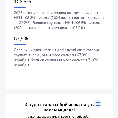
108,3%
2025 жылғы қаңтар-мамырда көтерме сауданың
НКИ 108,3% құрады (2024 жылғы қаңтар-мамырда
– 102,2%). Бөлшек сауданың НКИ 106,5% құрады
(2024 жылғы қаңтар-мамырда – 105,2%).
67,9%
Саланың жалпы көлеміндегі елеулі үлес көтерме
саудаға тиесілі, оның үлес салмағы 67,9%
құрайды, бөлшек сауданың үлес салмағы 31,6%
құрайды.
«Сауда» саласы бойынша нақты көлем индексі
«Сауда» саласы бойынша нақты
көлем индексі
Combination chart with 4 data series.
өткен жылдың тиісті кезеңіне пайызбен
өткен жылдың тиісті кезеңіне пайызбен