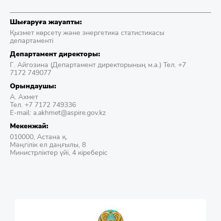
Шығаруға жауапты:
Қызмет көрсету және энергетика статистикасы
департаменті
Департамент директоры:
Г. Айгозина (Департамент директорының м.а.) Тел. +7
7172 749077
Орындаушы:
А. Ахмет
Тел. +7 7172 749336
E-mail: a.akhmet@aspire.gov.kz
Мекенжай:
010000, Астана қ.
Мәңгілік ел даңғылы, 8
Министрліктер үйі, 4 кіреберіс