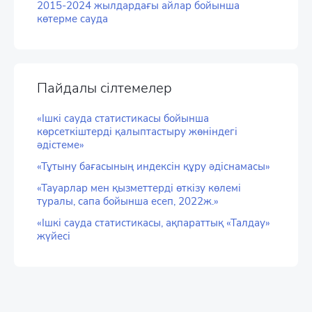
2015-2024 жылдардағы айлар бойынша
көтерме сауда
Пайдалы сілтемелер
«Ішкі сауда статистикасы бойынша
көрсеткіштерді қалыптастыру жөніндегі
әдістеме»
«Тұтыну бағасының индексін құру әдіснамасы»
«Тауарлар мен қызметтерді өткізу көлемі
туралы, сапа бойынша есеп, 2022ж.»
«Ішкі сауда статистикасы, ақпараттық «Талдау»
жүйесі