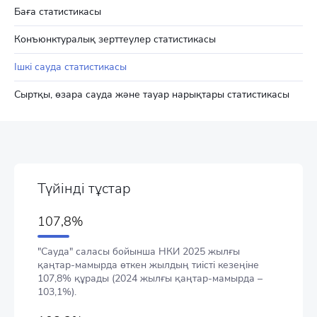
Баға статистикасы
Конъюнктуралық зерттеулер статистикасы
Ішкі сауда статистикасы
Сыртқы, өзара сауда және тауар нарықтары статистикасы
Түйінді тұстар
107,8%
"Сауда" саласы бойынша НКИ 2025 жылғы
қаңтар-мамырда өткен жылдың тиісті кезеңіне
107,8% құрады (2024 жылғы қаңтар-мамырда –
103,1%).