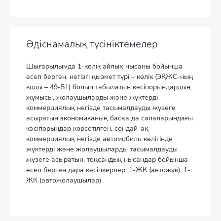
Әдіснамалық түсініктемелер
Шығарылымда 1-көлік айлық нысаны бойынша
есеп берген, негізгі қызмет түрі – көлік (ЭҚЖС-ның
коды – 49-51) болып табылатын кәсіпорындардың
жұмысы, жолаушыларды және жүктерді
коммерциялық негізде тасымалдауды жүзеге
асыратын экономиканың басқа да салаларындағы
кәсіпорындар көрсетілген, сондай-ақ
коммерциялық негізде автомобиль көлігінде
жүктерді және жолаушыларды тасымалдауды
жүзеге асыратын, тоқсандық нысандар бойынша
есеп берген дара кәсіпкерлер: 1-ЖК (автожүк), 1-
ЖК (автожолаушылар).