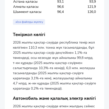
Астана қаласы
93,1
93,9
Алматы қаласы
96,6
121,9
Шымкент қаласы
96,4
126,0
.xlsx файлды жүктеу
Теміржол көлігі
2026 жылғы қаңтар-сәуірде республика темір жол
көлігімен 110,3 млн. тонна жүк тасымалданды, бұл
2025 жылғы қаңтар-сәуір деңгейінен 1,1%-ға
төмендеді, осы кезеңде жүк айналымы 99,8 млрд.
т-км құрады (2025 жылғы қаңтар-сәуірмен
салыстырғанда 10,3%-ға кеміді), 6,0 млн. жолаушы
тасымалданды (2025 жылғы қаңтар-сәуірге
қарағанда 3,1%-ға кем), жолаушылар айналымы
4,7 млрд. ж-км құрады (2025 жылғы қаңтар-сәуірге
қарағанда 0,2%-ға төмендеді).
Автомобиль және қалалық электр көлігі
2026 жылғы қаңтар-сәуірде өткен жылдың сәйкес