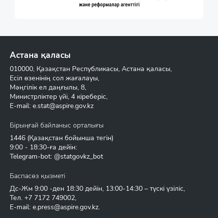
Астана қаласы
010000, Қазақстан Республикасы, Астана қаласы,
Есіл өзенінің сол жағалауы,
Мәңгілік ел даңғылы, 8,
Министрліктер үйі, 4 кіреберіс,
E-mail:
e.stat@aspire.gov.kz
Бірыңғай байланыс орталығы
1446
(Қазақстан бойынша тегін)
9:00 - 18:30-ға дейін:
Telegram-bot: @statgovkz_bot
Баспасөз қызметі
Дс-Жм 9:00 -ден 18:30 дейін, 13:00-14:30 – түскі үзіліс,
Тел.
+7 7172 749002
,
E-mail:
e.press@aspire.gov.kz
.