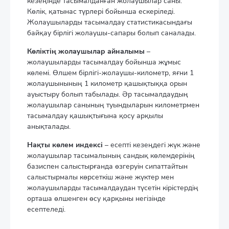
кезеңінде тасымалданған жолаушылар саны.
Көлік, қатынас түрлері бойынша ескеріледі.
Жолаушыларды тасымалдау статистикасындағы
байқау бірлігі жолаушы-сапары болып саналады.
Көліктің жолаушылар айналымы
–
жолаушыларды тасымалдау бойынша жұмыс
көлемі. Өлшем бірлігі-жолаушы-километр, яғни 1
жолаушынының 1 километр қашықтыққа орын
ауыстыру болып табылады. Әр тасымалдаудың
жолаушылар санының туындыларын километрмен
тасымалдау қашықтығына қосу арқылы
анықталады.
Нақты көлем индексі
– есепті кезеңдегі жүк және
жолаушылар тасымалының сандық көлемдерінің
базиспен салыстырғанда өзгеруін сипаттайтын
салыстырмалы көрсеткіш және жүктер мен
жолаушыларды тасымалдаудан түсетін кірістердің
орташа өлшенген өсу қарқыны негізінде
есептеледі.