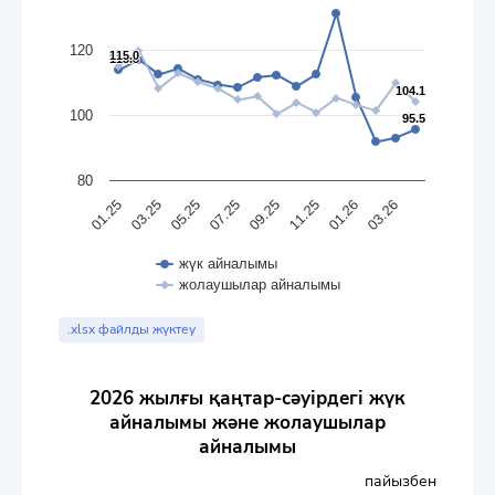
120
115.0
115.0
113.8
113.8
104.1
104.1
100
95.5
95.5
80
01.25
03.25
05.25
07.25
09.25
11.25
01.26
03.26
жүк айналымы
жолаушылар айналымы
End of interactive chart.
.xlsx файлды жүктеу
2026 жылғы қаңтар-сәуірдегі жүк
айналымы және жолаушылар
айналымы
пайызбен