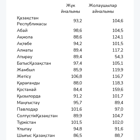
Жүк
Жолаушылар
йналымы
айналымы
Қазақстан
93,2
104,6
Республикасы
Абай
98,6
104,5
Ақмола
88,6
124,1
Ақтөбе
94,2
101,5
Алматы
89,4
117,2
Атырау
89,4
54,3
БатысҚазақстан
97,4
105,1
Жамбыл
85,9
119,9
Жетісу
106,8
116,7
Қарағанды
88,0
118,3
Қостанай
84,4
159,6
Қызылорда
91,2
101,7
Маңғыстау
95,7
89,4
Павлодар
101,6
97,0
СолтүстікҚазақстан
89,9
104,7
Түркістан
101,5
102,0
Ұлытау
94,8
91,6
Шығыс Қазақстан
86,5
88,7