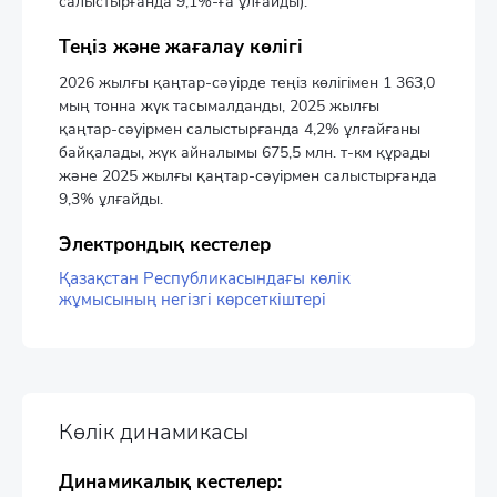
салыстырғанда 9,1%-ға ұлғайды).
Теңіз және жағалау көлігі
2026 жылғы қаңтар-сәуірде теңіз көлігімен 1 363,0
мың тонна жүк тасымалданды, 2025 жылғы
қаңтар-сәуірмен салыстырғанда 4,2% ұлғайғаны
байқалады, жүк айналымы 675,5 млн. т-км құрады
және 2025 жылғы қаңтар-сәуірмен салыстырғанда
9,3% ұлғайды.
Электрондық кестелер
Қазақстан Республикасындағы көлік
жұмысының негізгі көрсеткіштері
Көлік динамикасы
Динамикалық кестелер: