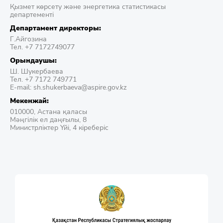
Қызмет көрсету және энергетика статистикасы
департементі
Департамент директоры:
Г.Айгозина
Тел. +7 7172749077
Орындаушы:
Ш. Шукербаева
Тел. +7 7172 749771
E-mail: sh.shukerbaeva@aspire.gov.kz
Мекенжай:
010000, Астана қаласы
Мәңгілік ел даңғылы, 8
Министрліктер Үйі, 4 кіреберіс