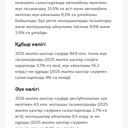
кезеңімен салыстырғанда автомобиль көлігімен
жүк тасымалдау 15,5%-ға өсті және автомобиль
көлігінің жүк айналымы 8,2%-ға ұлғайғаны
байқалады. Бұл ретте жолаушыларды тасымалдау
және жолаушылар айналымы тиісінше 8,9% және
3,5%-ға ұлғайды.
Құбыр көлігі
2026 жылғы қаңтар-сәуірде 84,8 млн. тонна жүк
тасымалданды (2025 жылғы қаңтар-сәуірге
қарағанда 3,3%-ға кем), жүк айналымы 55,2
млрд.т-км құрады (2025 жылғы қаңтар-сәуірмен
салыстырғанда 4%-ға кеміді).
Әуе көлігі
2026 жылғы қаңтар-сәуірде республиканың әуе
көлігімен 4,5 млн. жолаушы тасымалданды (2025
жылғы қаңтар-сәуірмен салыстырғанда 2,7%-ға
өсті), жолаушылар айналымы 9,5 млрд. ж-км
құрады (2025 жылғы қаңтар-сәуірмен