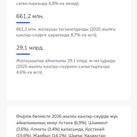
салыстырғанда 6,8%-ға кеміді).
661,2 млн.
661,2 млн. жолаушы тасымалданды (2025 жылғы
қаңтар-сәуірге қарағанда 8,7%-ға өсті).
29,1 млрд.
Жолаушылар айналымы 29,1 млрд. ж-км құрады
(2025 жылғы қаңтар-сәуірмен салыстырғанда
4,6%-ға өсті).
Өңірлік бөліністе 2026 жылғы қаңтар-сәуірде жүк
айналымының кемуі Астана (6,9%), Шымкент
(3,6%), Алматы (3,4%) қаласында, Қостанай
(15,6%), Жамбыл (14,1%), Шығыс Қазақстан