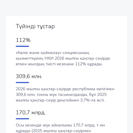
Түйінді тұстар
112%
«Көлік және қоймалау» секциясының
қызметтерінің НКИ 2026 жылғы қаңтар-сәуірде
өткен жылдың тиісті кезеңіне 112% құрады.
309,6 млн.
2026 жылғы қаңтар-сәуірде республика көлігімен
309,6 млн. тонна жүк тасымалданды, бұл 2025
жылғы қаңтар-сәуір деңгейінен 3,7%-ға өсті.
170,7 млрд.
Осы кезеңде жүк айналымы 170,7 млрд. т-км
құрады (2025 жылғы қаңтар-сәуірмен