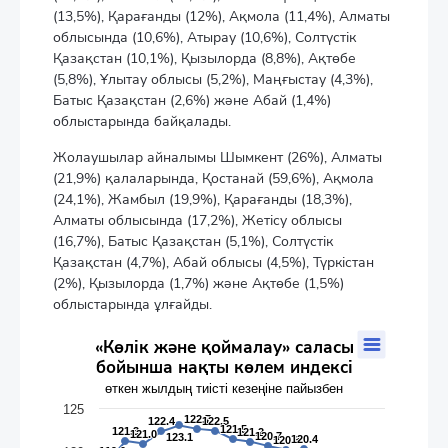
(13,5%), Қарағанды (12%), Ақмола (11,4%), Алматы
облысында (10,6%), Атырау (10,6%), Солтүстік
Қазақстан (10,1%), Қызылорда (8,8%), Ақтөбе
(5,8%), Ұлытау облысы (5,2%), Маңғыстау (4,3%),
Батыс Қазақстан (2,6%) және Абай (1,4%)
облыстарында байқалады.
Жолаушылар айналымы Шымкент (26%), Алматы
(21,9%) қалаларында, Қостанай (59,6%), Ақмола
(24,1%), Жамбыл (19,9%), Қарағанды (18,3%),
Алматы облысында (17,2%), Жетісу облысы
(16,7%), Батыс Қазақстан (5,1%), Солтүстік
Қазақстан (4,7%), Абай облысы (4,5%), Түркістан
(2%), Қызылорда (1,7%) және Ақтөбе (1,5%)
облыстарында ұлғайды.
«Көлік және қоймалау» саласы бойынша нақты көлем инде
«Көлік және қоймалау» саласы
бойынша нақты көлем индексі
Line chart with 16 data points.
өткен жылдың тиісті кезеңіне пайызбен
өткен жылдың тиісті кезеңіне пайызбен
The chart has 1 X axis displaying categories.
125
122.7
122.7
122.4
122.4
122.5
122.5
The chart has 1 Y axis displaying values. Data ranges from 105.
121.5
121.5
121.3
121.3
121.2
121.2
121.0
121.0
120.7
120.7
123.1
123.1
120.4
120.4
120.3
120.3