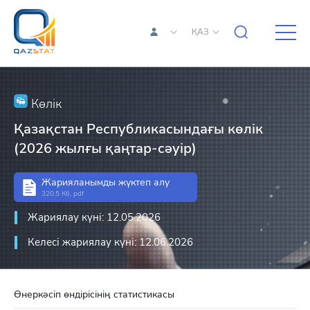
ҚАЗ
Көлік
Қазақстан Республикасындағы көлік
(2026 жылғы қаңтар-сәуір)
Жарияланымды жүктеп алу
320.5 Кб, pdf
Жариялау күні: 12.05.2026
Келесі жариялау күні: 12.06.2026
Өнеркәсіп өндірісінің статистикасы