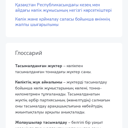
Қазақстан Республикасындағы кезең мен
айдағы көлік жұмысының негізгі көрсеткіштері
Көлік және қоймалау саласы бойынша өнімнің
жалпы шығарылымы
Глоссарий
Тасымалданған жүктер
– көлікпен
тасымалданған тоннадағы жүктер саны.
Көліктің жүк айналымы
– жүктерді тасымалдау
бойынша көлік жұмыстарының көлемі, тонна-
километрмен тұлғаланады. Тасымалданатын
жүктің әрбір партиясының (жөнелтудің) салмағын
оны тасымалдау арақашықтығына көбейтудің
жиынтықталуы арқылы анықталады.
Жолаушылар тасымалдау
– белгілі бір уақыт