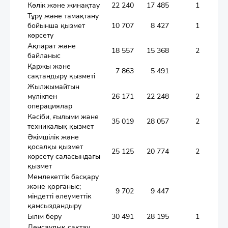
Көлік және жинақтау
22 240
17 485
1 952
Тұру және тамақтану
бойынша қызмет
10 707
8 427
1 140
көрсету
Ақпарат және
18 557
15 368
2 542
байланыс
Қаржы және
7 863
5 491
636
сақтандыру қызметі
Жылжымайтын
мүлікпен
26 171
22 248
2 562
1
операциялар
Кәсіби, ғылыми және
35 019
28 057
2 830
1
техникалық қызмет
Әкімшілік және
қосалқы қызмет
25 125
20 774
2 084
1
көрсету саласындағы
қызмет
Мемлекеттік басқару
және қорғаныс;
9 702
9 447
226
міндетті әлеуметтік
қамсыздандыру
Білім беру
30 491
28 195
1 905
2
Денсаулық сақтау