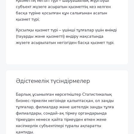
Қызметтің негізгі түрі – шаруашылық жүргізуші
субъект жүзеге асыратын қызметтің кез келген
басқа түріне қосылған құн салығынан асатын
қызмет түрі;
Қосылқы қызмет түрі – үшінші тұлғалар үшін өнімді
(тауарды және қызметті) өндіру мақсатында
жүзеге асырылатын негізгіден басқа қызмет түрі.
Әдістемелік түсіндірмелер
Барлық ұсынылған көрсеткіштер Статистикалық
бизнес-тіркелім негізінде қалыптасқан, ол заңды
тұлғалар, филиалдар және шетелдік заңды тұлға
филиалдары, сондай-ақ тіркеу органдарында
тіркеуден немесе қайта тіркеуден өткен жеке
кәсіпкерлік субъектілері туралы ақпаратты
қамтиды.