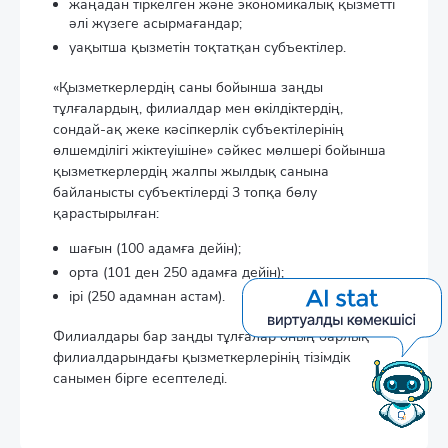
жаңадан тіркелген және экономикалық қызметті
әлі жүзеге асырмағандар;
уақытша қызметін тоқтатқан субъектілер.
«Қызметкерлердің саны бойынша заңды
тұлғалардың, филиалдар мен өкілдіктердің,
сондай-ақ жеке кәсіпкерлік субъектілерінің
өлшемділігі жіктеуішіне» сәйкес мөлшері бойынша
қызметкерлердің жалпы жылдық санына
байланысты субъектілерді 3 топқа бөлу
қарастырылған:
шағын (100 адамға дейін);
орта (101 ден 250 адамға дейін);
ірі (250 адамнан астам).
Филиалдары бар заңды тұлғалар оның барлық
филиалдарындағы қызметкерлерінің тізімдік
санымен бірге есептеледі.