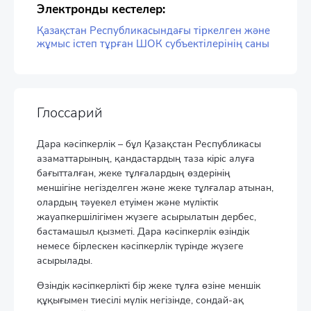
Электронды кестелер:
Қазақстан Республикасындағы тіркелген және
жұмыс істеп тұрған ШОК субъектілерінің саны
Глоссарий
Дара кәсіпкерлік – бұл Қазақстан Республикасы
азаматтарының, қандастардың таза кіріс алуға
бағытталған, жеке тұлғалардың өздерінің
меншігіне негізделген және жеке тұлғалар атынан,
олардың тәуекел етуімен және мүліктік
жауапкершілігімен жүзеге асырылатын дербес,
бастамашыл қызметі. Дара кәсіпкерлік өзіндік
немесе бірлескен кәсіпкерлік түрінде жүзеге
асырылады.
Өзіндік кәсіпкерлікті бір жеке тұлға өзіне меншік
құқығымен тиесілі мүлік негізінде, сондай-ақ