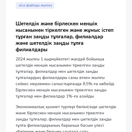
.xlsx файлды жүктеу
Шетелдік және бірлескен меншік
нысанымен тіркелген және жұмыс істеп
тұрған заңды тұлғалар, филиалдар
және шетелдік заңды тұлға
филиалдары
2024 жылғы 1 қыркүйектегі жағдай бойынша
шетелдік меншік нысанымен тіркелген заңды
тұлғалар, филиалдар мен шетелдік заңды
тұлғалардың филиалдары саны өткен жылғы
сәйкес мерзіммен салыстырғанда 8,5%-ға көбейді.
Бірлескен меншік нысанымен тіркелген заңды
тұлғалар мен филиалдар 1%-ға азайды.
Экономикалық қызмет түрлері бөлінісінде шетелдік
және бірлескен меншік нысанымен тіркелген
заңды тұлғалар, филиалдар мен шетелдік заңды
тұлға филиалдарының барынша басым үлесі
«Көтерме және бөлшек саудада сату;