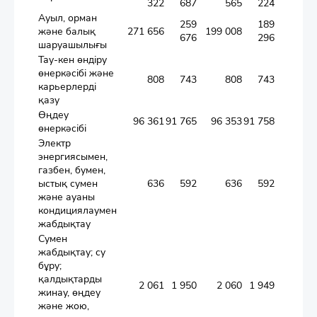
322
687
565
224
Ауыл, орман
259
189
және балық
271 656
199 008
72 64
676
296
шаруашылығы
Тау-кен өндіру
өнеркәсібі және
808
743
808
743
карьерлерді
қазу
Өңдеу
96 361
91 765
96 353
91 758
өнеркәсібі
Электр
энергиясымен,
газбен, бумен,
ыстық сумен
636
592
636
592
және ауаны
кондициялаумен
жабдықтау
Сумен
жабдықтау; су
бұру;
қалдықтарды
2 061
1 950
2 060
1 949
жинау, өңдеу
және жою,