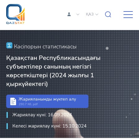
ҚАЗ
Кәсіпорын статистикасы
Қазақстан Республикасындағы
субъектілер санының негізгі
көрсеткіштері (2024 жылғы 1
қыркүйектегі)
Жарияланымды жүктеп алу
290.7 Кб, pdf
Жариялау күні: 16.09.2024
Келесі жариялау күні: 15.10.2024