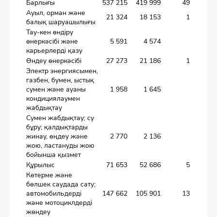
Барлығы
537 215
419 999
49 170
21
Ауыл, орман және
21 324
18 153
1 572
балық шаруашылығы
Тау-кен өндіру
өнеркәсібі және
5 591
4 574
520
карьерлерді қазу
Өндеу өнеркәсібі
27 273
21 186
1 778
1
Электр энергиясымен,
газбен, бумен, ыстық
сумен және ауаны
1 958
1 645
144
кондициялаумен
жабдықтау
Сумен жабдықтау; су
бұру; қалдықтарды
жинау, өңдеу және
2 770
2 136
133
жою, ластануды жою
бойынша қызмет
Құрылыс
71 653
52 686
5 249
1
Көтерме және
бөлшек саудада сату;
автомобильдерді
147 662
105 901
13 481
5
және мотоциклдерді
жөндеу