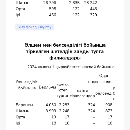
Шағын
26 796
2 335
23 242
150
Орта
595
122
443
13
Ірі
466
122
329
10
.xlsx файлды жүктеу
Өлшем мен белсенділігі бойынша
тіркелген шетелдік заңды тұлға
филиалдары
2024 жылғы 1 қыркүйектегі жағдай бойынша
Одан
оның ішінде
Өлшемділігі
жұмыс
Барлығы
уақытша
бойынша
істеп
қайта
белсенді
белсенді
тұрған
тіркелгендер
еместері
Барлығы
4 030
2 283
324
908
1 051
Шағын
3 993
2 248
324
873
1 051
Орта
19
17
-
17
-
Ірі
18
18
-
18
-