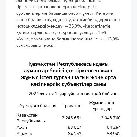
Экономикалық қызмет түрлері бөлінісінде
тіркелген шағын және орта кәсіпкерлік
субъектілерінің барынша басым үлесі «Көтерме
және бөлшек саудада сату; автомобильдерді және
мотоциклдерді жөндеу» – 35,9%, «Көрсетілетін
қызметтердің өзге де түрлерін ұсыну» – 15%,
«Ауыл, орман және балық шаруашылығы» – 13,9%
салаларына тиесілі.
Қазақстан Республикасындағы
аумақтар бөлісінде тіркелген және
жұмыс істеп тұрған шағын және орта
кәсіпкерлік субъектілер саны
2024 жылғы 1 қыркүйектегі жағдай бойынша
Жұмыс істеп
Аумақтар бөлісінде
Тіркелген
тұрғандар
Қазақстан
2 245 651
2 043 760
Республикасы
Абай
58 517
54 254
Ақмола
64 252
58 942