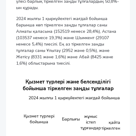
үлесі барлық тіркелген заңды тұлғалардың 50,8%-
ын құрады.
2024 жылғы 1 қыркүйектегі жағдай бойынша
барынша көп тіркелген заңды тұлғалар саны
Алматы қаласына (152519 немесе 28,4%), Астана
(103537 немесе 19,3%) және Шымкент (29107
немесе 5,4%) тиесілі. Ең аз тіркелген заңды
тұлғалар саны Ұлытау (2952 және 0,5%), және
Жетісу (8331 және 1,6%) және Абай (8425 және
1,6%) облыстарына тиесілі.
Қызмет түрлері және белсенділігi
бойынша тіркелген заңды тұлғалар
2024 жылғы 1 қыркүйектегі жағдай бойынша
Од
оның іш
Қызмет түрлері
жұмыс
Барлығы
бойынша
істеп
қайта
бел
тұрғандар
тіркелгендер