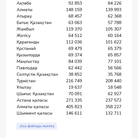
Ақтөбе
92 853
84 226
Алматы
148 159
139 993
Атырау
68 457
62 368
Батыс Қазақстан
63 063
57 788
Жамбыл
119 370
105 307
Жетісу
64 512
60 164
Қарағанды
112 036
101 622
Қостанай
69 479
65 379
Қызылорда
69 374
65 857
Маңғыстау
84 039
77 101
Павлодар
62 442
56 566
Солтүстік Қазақстан
38 852
35 768
Түркістан
216 749
208 440
Ұлытау
19 637
18 548
Шығыс Қазақстан
70 091
62 927
Астана қаласы
271 335
237 572
Алматы қаласы
405 823
358 227
Шымкент қаласы
146 611
132 711
.xlsx файлды жүктеу