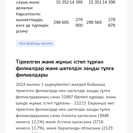
сауық және
15 352
14 399
15 351
14 398
демалыс
Көрсетілетін
қызметтердің
279
279
298 605
298 569
3
өзге де түрлерін
900
878
ұсыну
.xlsx файлды жүктеу
Тіркелген және жұмыс істеп тұрған
филиалдар және шетелдік заңды тұлға
филиалдары
2024 жылғы 1 қыркүйектегі жағдай бойынша
тіркелген филиалдар мен шетелдік заңды тұлға
филиалдарының саны 31887 бірлікті құрады, оның
ішінде жұмыс істеп тұрғаны - 22223. Барынша көп
тіркелген филиалдар мен шетелдік заңды тұлға
филиалдарының саны Алматы қаласына (3848
немесе 12,1%) және Астана қаласына (3716
немесе 11,7%), және Қарағанды облысына (2129