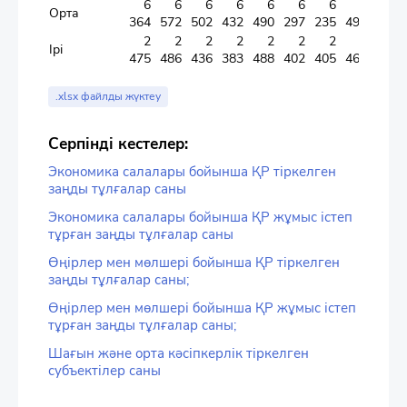
6
6
6
6
6
6
6
6
6
Орта
364
572
502
432
490
297
235
494
685
2
2
2
2
2
2
2
2
2
Ірі
475
486
436
383
488
402
405
461
558
.xlsx файлды жүктеу
Серпінді кестелер:
Экономика салалары бойынша ҚР тіркелген
заңды тұлғалар саны
Экономика салалары бойынша ҚР жұмыс істеп
тұрған заңды тұлғалар саны
Өңірлер мен мөлшері бойынша ҚР тіркелген
заңды тұлғалар саны;
Өңірлер мен мөлшері бойынша ҚР жұмыс істеп
тұрған заңды тұлғалар саны;
Шағын және орта кәсіпкерлік тіркелген
субъектілер саны