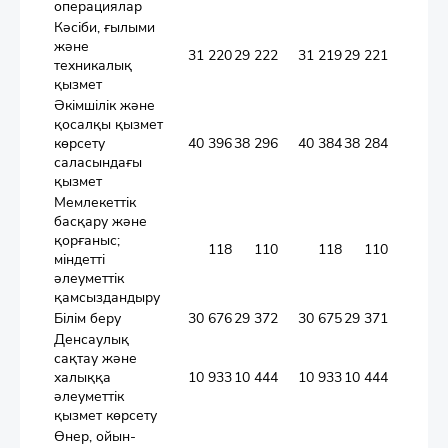
операциялар
Кәсіби, ғылыми
және
31 220
29 222
31 219
29 221
техникалық
қызмет
Әкімшілік және
қосалқы қызмет
көрсету
40 396
38 296
40 384
38 284
1
саласындағы
қызмет
Мемлекеттік
басқару және
қорғаныс;
118
110
118
110
міндетті
әлеуметтік
қамсыздандыру
Білім беру
30 676
29 372
30 675
29 371
Денсаулық
сақтау және
халыққа
10 933
10 444
10 933
10 444
әлеуметтік
қызмет көрсету
Өнер, ойын-