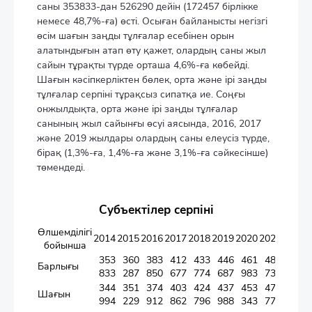
саны 353833-дан 526290 дейін (172457 бірлікке
немесе 48,7%-ға) өсті. Осыған байланысты негізгі
өсім шағын заңды тұлғалар есебінен орын
алатындығын атап өту қажет, олардың саны жыл
сайын тұрақты түрде орташа 4,6%-ға көбейді.
Шағын кәсіпкерліктен бөлек, орта және ірі заңды
тұлғалар серпіні тұрақсыз сипатқа ие. Соңғы
онжылдықта, орта және ірі заңды тұлғалар
санының жыл сайынғы өсуі аясында, 2016, 2017
және 2019 жылдары олардың саны елеусіз түрде,
бірақ (1,3%-ға, 1,4%-ға және 3,1%-ға сәйкесінше)
төмендеді.
Субъектілер серпіні
Өлшемділігі
2014
2015
2016
2017
2018
2019
2020
2021
2022
2
бойынша
353
360
383
412
433
446
461
481
507
Барлығы
833
287
850
677
774
687
983
732
238
344
351
374
403
424
437
453
472
497
Шағын
994
229
912
862
796
988
343
777
995