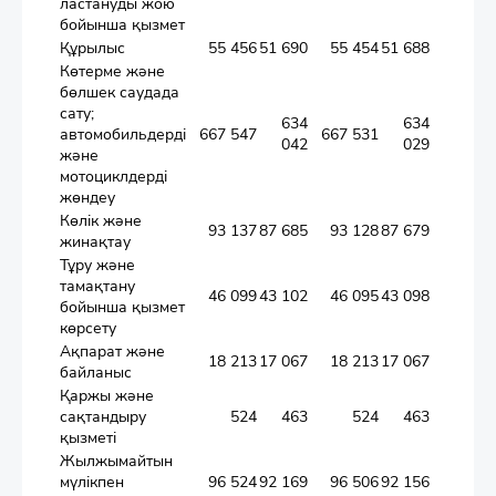
ластануды жою
бойынша қызмет
Құрылыс
55 456
51 690
55 454
51 688
Көтерме және
бөлшек саудада
сату;
634
634
автомобильдерді
667 547
667 531
1
042
029
және
мотоциклдерді
жөндеу
Көлік және
93 137
87 685
93 128
87 679
жинақтау
Тұру және
тамақтану
46 099
43 102
46 095
43 098
бойынша қызмет
көрсету
Ақпарат және
18 213
17 067
18 213
17 067
байланыс
Қаржы және
сақтандыру
524
463
524
463
қызметі
Жылжымайтын
мүлікпен
96 524
92 169
96 506
92 156
1