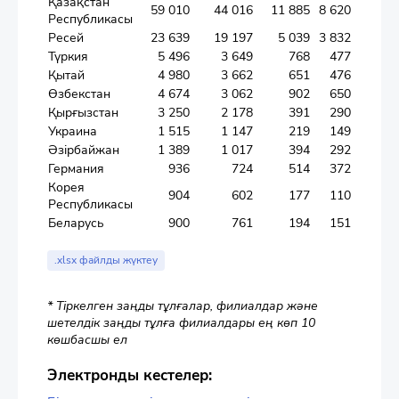
Қазақстан
59 010
44 016
11 885
8 620
Республикасы
Ресей
23 639
19 197
5 039
3 832
Түркия
5 496
3 649
768
477
Қытай
4 980
3 662
651
476
Өзбекстан
4 674
3 062
902
650
Қырғызстан
3 250
2 178
391
290
Украина
1 515
1 147
219
149
Әзірбайжан
1 389
1 017
394
292
Германия
936
724
514
372
Корея
904
602
177
110
Республикасы
Беларусь
900
761
194
151
.xlsx файлды жүктеу
* Тіркелген заңды тұлғалар, филиалдар және
шетелдік заңды тұлға филиалдары ең көп 10
көшбасшы ел
Электронды кестелер: