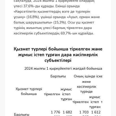
сақталуда, 2024 жылғы 1 қыркүйекте олардың
үлесі 37,6%-ды құрады. Екінші орында
«Көрсетілетін қызметтердің өзге де түрлерін
ұсыну» (16,8%), үшінші орында «Ауыл, орман және
балық шаруашылығы» (15,3%). Осы үш қызмет
түрінің жиынтық үлесі барлық тіркелген дара
кәсіпкерлік субъектілердің 69,7%-ын құрайды.
Қызмет түрлері бойынша тіркелген және
жұмыс істеп тұрған дара кәсіпкерлік
субъектілері
2024 жылғы 1 қыркүйектегі жағдай бойынша
Барлығы
Оның ішінде іске асыра
жеке
бірле
кәсіпкерлік
кәсіпк
Қызмет түрлері
жұмыс
түрінде
түрі
бойынша
тіркелген
істеп
жұмыс
тұрған
тіркелген
істеп
тіркелге
тұрған
1 776
1 682
1 703
1 612
Барлығы
72 75