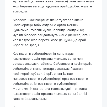
мүлікті пайдалануға және (немесе) оған иелік етуге
жол беретін өзге де құқыққа орай дербес жүзеге
асырады.
Бірлескен кәсіпкерлікті жеке тұлғалар (жеке
кәсіпкерлер) тобы өздеріне ортақ меншік
құқығымен тиесілі мүлік негізінде, сондай-ақ
мүлікті бірлесіп пайдалануға және (немесе) оған
иелік етуге жол беретін өзге де құқыққа орай
жүзеге асырады.
Кәсіпкерлік субъектілерінің санаттары –
қызметкерлердің орташа жылдық саны мен
орташа жылдық табысқа байланысты кәсіпкерлік
субъектілері мына топтарға жатады: "шағын
кәсіпкерлік субъектілері", оның ішінде
микрокәсіпкерлік субъектілері; орта кәсіпкерлік
субъектілері; ірі кәсіпкерлік субъектілері.
Мемлекеттік статистика мақсаты үшін тек қана
қызметкерлердің орташа жылдық саны белгісі
ғана пайдаланылады.