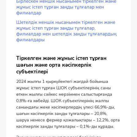
Бірлескен меншік нысанымен тіркелген және
жұмыс істеп тұрған заңды тұлғалар мен
филиалдар
Шетелдік меншік нысанымен тіркелген және
жұмыс істеп тұрған заңды тұлғалар,
филиалдар мен шетелдік заңды тұлғалардың
филиалдары
Тіркелген және жұмыс істеп тұрған
шағын және орта кәсіпкерлік
субъектілері
2024 жылғы 1 қыркүйектегі жағдай бойынша
жұмыс істеп тұрған ШОК субъектілерінің саны
өткен жылғы сәйкес мерзіммен салыстырғанда
0,8%-ға көбейді. ШОК субъектілерінің жалпы
санындағы жеке кәсіпкерлердің үлесі 66,9%-ды,
шағын кәсіпкерлік заңды тұлғалары – 20,8%,
шаруа немесе фермер қожалықтары – 12,2%, орта
кәсіпкерлік заңды тұлғалары – 0,1%-ды құрады.