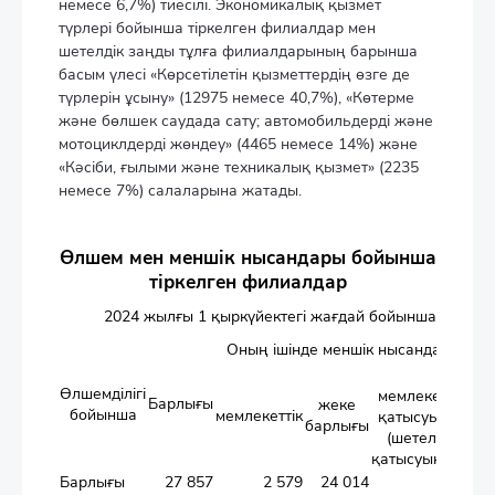
немесе 6,7%) тиесілі. Экономикалық қызмет
түрлері бойынша тіркелген филиалдар мен
шетелдік заңды тұлға филиалдарының барынша
басым үлесі «Көрсетілетін қызметтердің өзге де
түрлерін ұсыну» (12975 немесе 40,7%), «Көтерме
және бөлшек саудада сату; автомобильдерді және
мотоциклдерді жөндеу» (4465 немесе 14%) және
«Кәсіби, ғылыми және техникалық қызмет» (2235
немесе 7%) салаларына жатады.
Өлшем мен меншік нысандары бойынша
тіркелген филиалдар
2024 жылғы 1 қыркүйектегі жағдай бойынша
Оның ішінде меншік нысандары жән
одан
Өлшемділігі
мемлекеттің
Барлығы
жеке
бойынша
мемлекеттік
қатысуымен
кә
барлығы
(шетелдің
қатысуынсыз)
қ
Барлығы
27 857
2 579
24 014
173