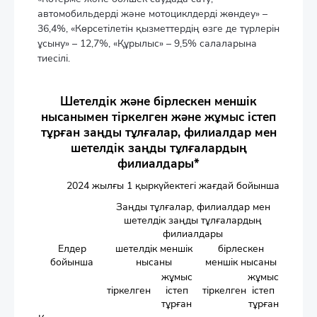
автомобильдерді және мотоциклдерді жөндеу» –
36,4%, «Көрсетілетін қызметтердің өзге де түрлерін
ұсыну» – 12,7%, «Құрылыс» – 9,5% салаларына
тиесілі.
Шетелдік және бірлескен меншік
нысанымен тіркелген және жұмыс істеп
тұрған заңды тұлғалар, филиалдар мен
шетелдік заңды тұлғалардың
филиалдары*
2024 жылғы 1 қыркүйектегі жағдай бойынша
Заңды тұлғалар, филиалдар мен
шетелдік заңды тұлғалардың
филиалдары
Елдер
шетелдік меншік
бірлескен
бойынша
нысаны
меншік нысаны
жұмыс
жұмыс
тіркелген
істеп
тіркелген
істеп
тұрған
тұрған