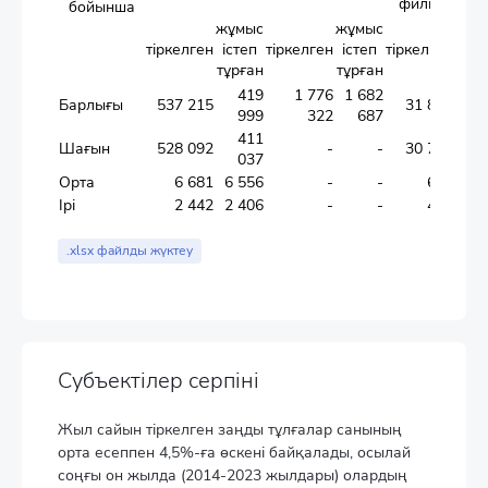
филиалдар
бойынша
жұмыс
жұмыс
жұм
тіркелген
істеп
тіркелген
істеп
тіркелген
іст
тұрған
тұрған
тұрғ
419
1 776
1 682
Барлығы
537 215
31 887
22 2
999
322
687
411
Шағын
528 092
-
-
30 789
21 1
037
Орта
6 681
6 556
-
-
614
6
Ірі
2 442
2 406
-
-
484
4
.xlsx файлды жүктеу
Субъектілер серпіні
Жыл сайын тіркелген заңды тұлғалар санының
орта есеппен 4,5%-ға өскені байқалады, осылай
соңғы он жылда (2014-2023 жылдары) олардың