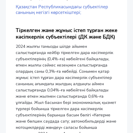
Қазақстан Республикасындағы субъектілер
санының негізгі көрсеткіштері;
Тіркелген және жұмыс істеп тұрған жеке
кәсіпкерлік субъектілері (ДК және БДК)
2024 жылғы тамызды шілде айымен
салыстырғанда кейбір тіркелген дара кәсіпкерлік
субъектілерінің (0,4%-ға) көбейгені байқалады,
өткен жылғы сәйкес кезеңмен салыстырғанда
олардың саны 0,3%-ға көбейді. Сонымен қатар
жұмыс істеп тұрған дара кәсіпкерлік субъектілер
санының ағымдағы жылдың алдыңғы аймен
салыстырғанда 0,04%-ға көбейгені байқалады
және өткен жылмен салыстырғанда 0,6%-ға
ұлғайды. Жыл басынан бері экономикалық қызмет
түрлері бойынша тіркелген дара кәсіпкерлік
субъектілерінің барынша басым бөлігі «Көтерме
және бөлшек саудада сату; автомобильдерді және
мотоциклдерді жөндеу» саласы бойынша