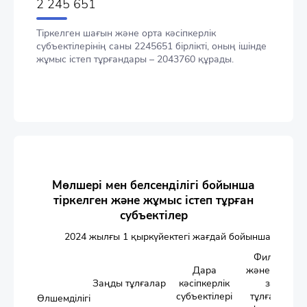
2 245 651
Тіркелген шағын және орта кәсіпкерлік
субъектілерінің саны 2245651 бірлікті, оның ішінде
жұмыс істеп тұрғандары – 2043760 құрады.
Мөлшері мен белсенділігі бойынша
тіркелген және жұмыс істеп тұрған
субъектілер
2024 жылғы 1 қыркүйектегі жағдай бойынша
Филиалдар
Дара
және шетелд
Заңды тұлғалар
кәсіпкерлік
заңды
субъектілері
тұлғаларды
Өлшемділігі