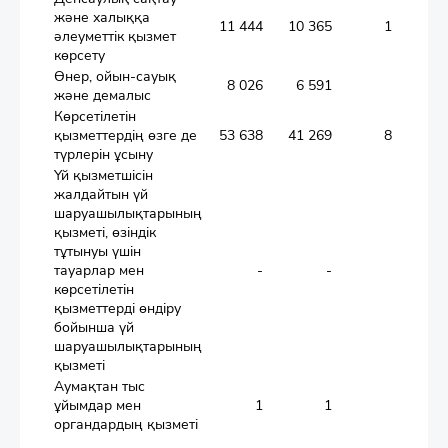
және халыққа
11 444
10 365
1 002
әлеуметтік қызмет
көрсету
Өнер, ойын-сауық
8 026
6 591
854
және демалыс
Көрсетілетін
қызметтердің өзге де
53 638
41 269
8 560
1
түрлерін ұсыну
Үй қызметшісін
жалдайтын үй
шаруашылықтарының
қызметі, өзіндік
тұтынуы үшін
тауарлар мен
-
-
-
көрсетілетін
қызметтерді өндіру
бойынша үй
шаруашылықтарының
қызметі
Аумақтан тыс
ұйымдар мен
1
1
-
органдардың қызметі