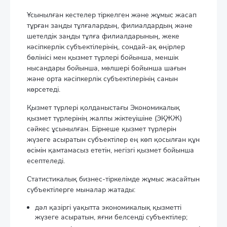
Ұсынылған кестелер тіркелген және жұмыс жасап
тұрған заңды тұлғалардың, филиалдардың және
шетелдік заңды тұлға филиалдарының, жеке
кәсіпкерлік субъектілерінің, сондай-ақ өңірлер
бөлінісі мен қызмет түрлері бойынша, меншік
нысандары бойынша, мөлшері бойынша шағын
және орта кәсіпкерлік субъектілерінің санын
көрсетеді.
Қызмет түрлері қолданыстағы Экономикалық
қызмет түрлерінің жалпы жіктеуішіне (ЭҚЖЖ)
сәйкес ұсынылған. Бірнеше қызмет түрлерін
жүзеге асыратын субъектілер ең көп қосылған құн
өсімін қамтамасыз ететін, негізгі қызмет бойынша
есептеледі.
Статистикалық бизнес-тіркелімде жұмыс жасайтын
субъектілерге мыналар жатады:
дәл қазіргі уақытта экономикалық қызметті
жүзеге асыратын, яғни белсенді субъектілер;