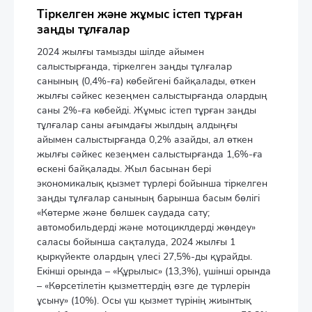
Тіркелген және жұмыс істеп тұрған
заңды тұлғалар
2024 жылғы тамызды шілде айымен
салыстырғанда, тіркелген заңды тұлғалар
санының (0,4%-ға) көбейгені байқалады, өткен
жылғы сәйкес кезеңмен салыстырғанда олардың
саны 2%-ға көбейді. Жұмыс істеп тұрған заңды
тұлғалар саны ағымдағы жылдың алдыңғы
айымен салыстырғанда 0,2% азайды, ал өткен
жылғы сәйкес кезеңмен салыстырғанда 1,6%-ға
өскені байқалады. Жыл басынан бері
экономикалық қызмет түрлері бойынша тіркелген
заңды тұлғалар санының барынша басым бөлігі
«Көтерме және бөлшек саудада сату;
автомобильдерді және мотоциклдерді жөндеу»
саласы бойынша сақталуда, 2024 жылғы 1
қыркүйекте олардың үлесі 27,5%-ды құрайды.
Екінші орында – «Құрылыс» (13,3%), үшінші орында
– «Көрсетілетін қызметтердің өзге де түрлерін
ұсыну» (10%). Осы үш қызмет түрінің жиынтық