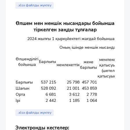
.xlsx файлды жүктеу
Өлшем мен меншік нысандары бойынша
тіркелген заңды тұлғалар
2024 жылғы 1 қыркүйектегі жағдай бойынша
Оның ішінде меншік нысандары жән
одан
Өлшемділігі
мемлекеттің
Барлығы
жеке
бойынша
мемлекеттік
қатысуымен
кә
барлығы
(шетелдің
қатысуынсыз)
қ
Барлығы
537 215
25 798
457 701
299
Шағын
528 092
21 001
453 859
257
Орта
6 681
3 612
2 778
19
Ірі
2 442
1 185
1 064
23
.xlsx файлды жүктеу
Электронды кестелер: