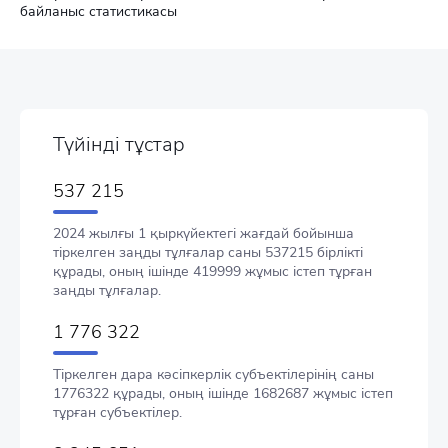
байланыс статистикасы
Түйінді тұстар
537 215
2024 жылғы 1 қыркүйектегі жағдай бойынша
тіркелген заңды тұлғалар саны 537215 бірлікті
құрады, оның ішінде 419999 жұмыс істеп тұрған
заңды тұлғалар.
1 776 322
Тіркелген дара кәсіпкерлік субъектілерінің саны
1776322 құрады, оның ішінде 1682687 жұмыс істеп
тұрған субъектілер.