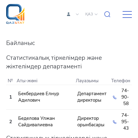
ҚАЗ
Байланыс
Статистикалық тіркелімдер және
жіктелімдер департаменті
№
Аты-жөні
Лауазымы
Телефон
74-
Бекбердиев Елнур
Департамент
1
90-
Адилович
директоры
58
74-
Беделова Улжан
Директор
2
95-
Сайдивалиевна
орынбасары
43