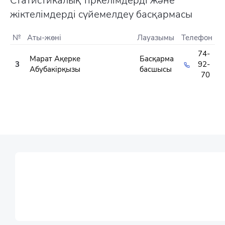
Статистикалық тіркелімдерді және
жіктелімдерді сүйемелдеу басқармасы
№
Аты-жөні
Лауазымы
Телефон
74-
Марат Ақерке
Басқарма
3
92-
Абубакірқызы
басшысы
70