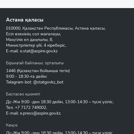
Астана қаласы
010000, Қазақстан Республикасы, Астана қаласы,
Есіл өзенінің сол жағалауы,
Мәңгілік ел даңғылы, 8,
Министрліктер үйі, 4 кіреберіс,
E-mail:
e.stat@aspire.gov.kz
Бірыңғай байланыс орталығы
1446
(Қазақстан бойынша тегін)
9:00 - 18:30-ға дейін:
Telegram-bot: @statgovkz_bot
Баспасөз қызметі
Дс-Жм 9:00 -ден 18:30 дейін, 13:00-14:30 – түскі үзіліс,
Тел.
+7 7172 749002
,
E-mail:
e.press@aspire.gov.kz
.
Кеңсе
Дс-Жм 9:00 -ден 18:30 дейін, 13:00-14:30 – түскі үзіліс