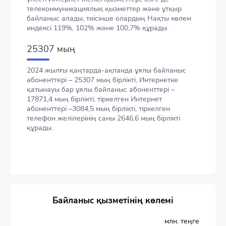
телекоммуникациялық қызметтер және ұтқыр
байланыс алады, тиісінше олардың Нақты көлем
индексі 119%, 102% және 100,7% құрады.
25307 мың
2024 жылғы қаңтарда-ақпанда ұялы байланыс
абоненттері – 25307 мың бірлікті, Интернетке
қатынауы бар ұялы байланыс абоненттері –
17871,4 мың бірлікті, тіркелген Интернет
абоненттері –3084,5 мың бірлікті, тіркелген
телефон желілерінің саны 2646,6 мың бірлікті
құрады.
Байланыс қызметінің көлемі
млн. теңге