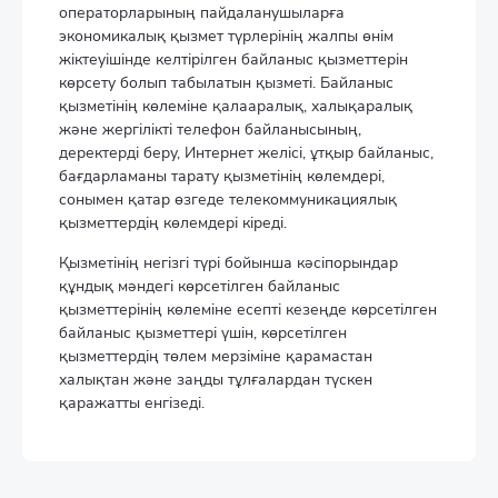
операторларының пайдаланушыларға
экономикалық қызмет түрлерінің жалпы өнім
жіктеуішінде келтірілген байланыс қызметтерін
көрсету болып табылатын қызметі. Байланыс
қызметінің көлеміне қалааралық, халықаралық
және жергілікті телефон байланысының,
деректерді беру, Интернет желісі, ұтқыр байланыс,
бағдарламаны тарату қызметінің көлемдері,
сонымен қатар өзгеде телекоммуникациялық
қызметтердің көлемдері кіреді.
Қызметінің негізгі түрі бойынша кәсіпорындар
құндық мәндегі көрсетілген байланыс
қызметтерінің көлеміне есепті кезеңде көрсетілген
байланыс қызметтері үшін, көрсетілген
қызметтердің төлем мерзіміне қарамастан
халықтан және заңды тұлғалардан түскен
қаражатты енгізеді.