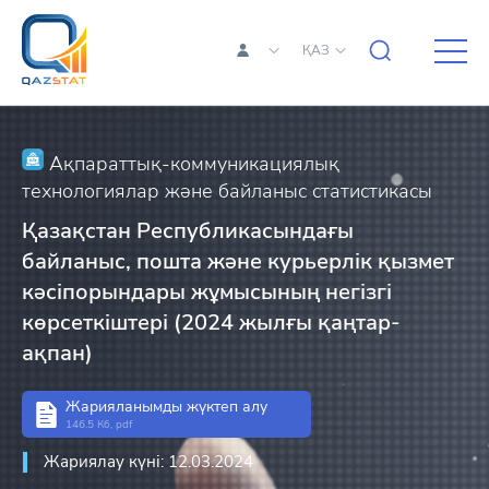
ҚАЗ
Ақпараттық-коммуникациялық
технологиялар және байланыс статистикасы
Қазақстан Республикасындағы
байланыс, пошта және курьерлік қызмет
кәсіпорындары жұмысының негізгі
көрсеткіштері (2024 жылғы қаңтар-
ақпан)
Жарияланымды жүктеп алу
146.5 Кб, pdf
Жариялау күні: 12.03.2024