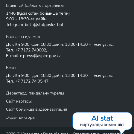
Бірыңғай байланыс орталығы
1446
(Қазақстан бойынша тегін)
9:00 - 18:30-ға дейін:
Telegram-bot: @statgovkz_bot
Баспасөз қызметі
Дс-Жм 9:00 -ден 18:30 дейін, 13:00-14:30 – түскі үзіліс,
Тел.
+7 7172 749002
,
E-mail:
e.press@aspire.gov.kz
.
Кеңсе
Дс-Жм 9:00 -ден 18:30 дейін, 13:00-14:30 – түскі үзіліс
Тел.
+7 7172 74 95 47
Деректерді пайдалану туралы
Сайт картасы
Сайт бойынша видеонавигация
Экран дикторы