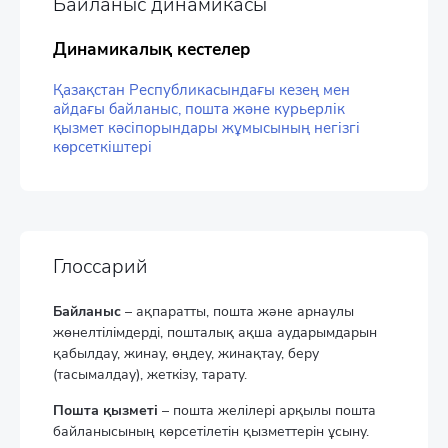
Байланыс динамикасы
Динамикалық кестелер
Қазақстан Республикасындағы кезең мен
айдағы байланыс, пошта және курьерлік
қызмет кәсіпорындары жұмысының негізгі
көрсеткіштері
Глоссарий
Байланыс
– ақпаратты, пошта және арнаулы
жөнелтілімдерді, пошталық ақша аударымдарын
қабылдау, жинау, өңдеу, жинақтау, беру
(тасымалдау), жеткізу, тарату.
Пошта қызметі
– пошта желiлерi арқылы пошта
байланысының көрсетілетін қызметтерін ұсыну.