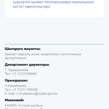
курьерлік қызмет кәсіпорындары жұмысының
негізгі көрсеткіштері»
Шығаруға жауапты:
Қызмет көрсету және энергетика статистикасы
департементі
Департамент директоры:
Г. Қарауылова
Тел. +7 7172749060
Орындаушы:
А.Крыкбаева
Тел. +7 7172 749328
E-mail: A.Krykbaeva@aspire.gov.kz
Мекенжай:
010000, Астана қаласы