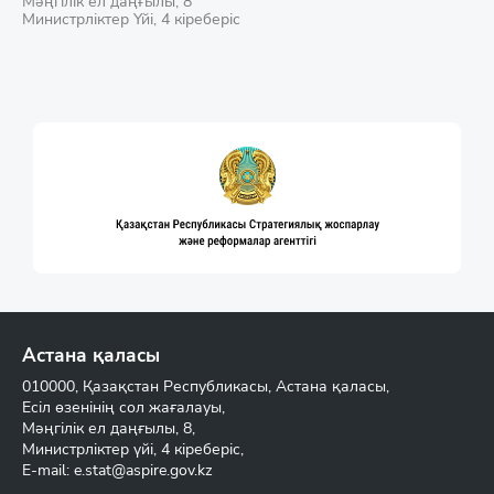
Мәңгілік ел даңғылы, 8
Министрліктер Үйі, 4 кіреберіс
Астана қаласы
010000, Қазақстан Республикасы, Астана қаласы,
Есіл өзенінің сол жағалауы,
Мәңгілік ел даңғылы, 8,
Министрліктер үйі, 4 кіреберіс,
E-mail:
e.stat@aspire.gov.kz