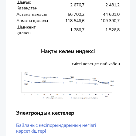
Шығыс
2 676,7
2 481,2
Қазақстан
Астана қаласы
56 700,2
44 631,0
Алматы қаласы
118 546,6
109 390,7
Шымкент
1 786,7
1 526,8
қаласы
Нақты көлем индексі
тиісті кезеңге пайызбен
Электрондық кестелер
Байланыс кәсіпорындарының негізгі
көрсеткіштері