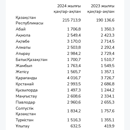
2024 жылғы
2023 жылғы
қаңтар-ақпан
қаңтар-ақпан
Қазақстан
215 713,9
190 136,6
Республикасы
Абай
1 706,8
1 350,3
Ақмола
2 549,4
2 423,3
Ақтөбе
3 170,0
2 714,5
Алматы
2 503,8
2 292,4
Атырау
2 984,2
2 729,4
БатысҚазақстан
1 700,7
1 510,7
Жамбыл
1 763,4
1 549,5
Жетісу
1 565,7
1 357,1
Қарағанды
4 016,7
3 726,7
Қостанай
2 993,5
2 686,8
Қызылорда
1 497,3
1 244,2
Маңғыстау
2 608,6
2 334,1
Павлодар
2 960,6
2 655,3
Солтүстік
1 834,2
1 757,6
Қазақстан
Түркістан
1 516,3
1 355,1
Ұлытау
632,5
419,9