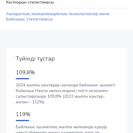
Кәсіпорын статистикасы
Ақпараттық-коммуникациялық технологиялар және
байланыс статистикасы
Түйінді тұстар
109,8%
2024 жылғы қаңтарда-ақпанда байланыс қызметі
бойынша Нақты көлем индексі тиісті кезеңмен
салыстырғанда 109,8% (2023 жылғы қаңтар-
ақпан – 112%).
119%
Байланыс қызметінің жалпы көлемінде едәуір
үлесті Интернет желісі қызметтері, өзге де