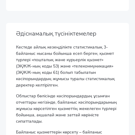
Әдіснамалық түсініктемелер
Кестеде айлық кезеңділікте статистикалық 3-
байланыс нысаны бойынша есеп берген, қызмет
түрлері «пошталық және курьерлік қызмет»
(ЭҚЖЖ-ның коды 53) және «телекоммуникация»
(ЭҚЖЖ-ның коды 61) болып табылатын
кәсіпорындардың жұмысы туралы статистикалық
деректер келтірілген.
Облыстар бөлісінде кәсіпорындардың ұсынған
отчеттары негізінде, байланыс кәсіпорындарының
жұмысы көрсетілген қызметтің жекелеген түрлері
бойынша, ақшалай және заттай көріністе
сипатталады.
Байланыс қызметтерін көрсету – байланыс