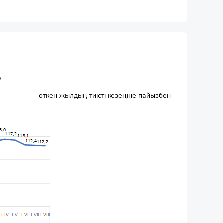
.
өткен жылдың тиісті кезеңіне пайызбен