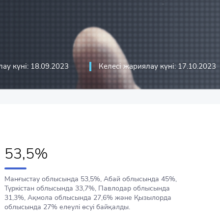
стикасы
ика
асы
кациялық технологиялар және
ау күні: 18.09.2023
Келесі жариялау күні: 17.10.2023
сы
53,5%
Манғыстау облысында 53,5%, Абай облысында 45%,
Түркістан облысында 33,7%, Павлодар облысында
31,3%, Ақмола облысында 27,6% және Қызылорда
облысында 27% елеулі өсуі байқалды.