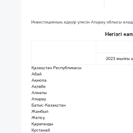
Инвестицияның едәуір үлесін Атырау облысы алады
Негізгі ка
2023 жылғы ш
Қазақстан Республикасы
Абай
Ақмола
Ақтөбе
Алматы
Атырау
Батыс-Казақстан
Жамбыл
Жетісу
Қарағанды
Қостанай