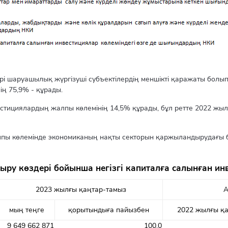
шаруашылық жүргізуші субъектілердің меншікті қаражаты болып 
ің 75,9% - құрады.
естициялардың жалпы көлемінің 14,5% құрады, бұл ретте 2022 жы
лпы көлемінде экономиканың нақты секторын қаржыландырудағы б
ру көздері бойынша негізгі капиталға салынған ин
2023 жылғы қаңтар-тамыз
А
мың теңге
қорытындыға пайызбен
2022 жылғы қ
9 649 662 871
100,0