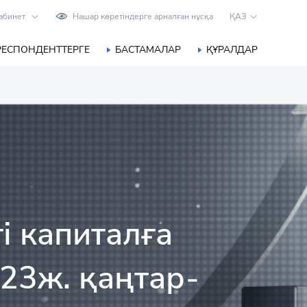
абинет
Нашар көретіндерге арналған нұсқа
ҚАЗ
РЕСПОНДЕНТТЕРГЕ
БАСТАМАЛАР
ҚҰРАЛДАР
і капиталға
023ж. қаңтар-