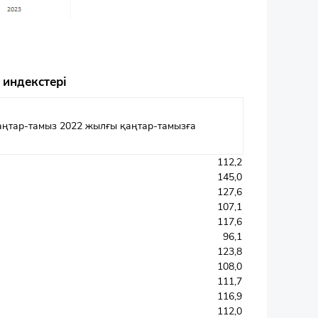
 индекстері
аңтар-тамыз 2022 жылғы қаңтар-тамызға
112,2
145,0
127,6
107,1
117,6
96,1
123,8
108,0
111,7
116,9
112,0