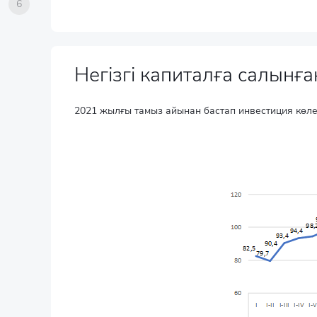
6
Негізгі капиталға салын
2021 жылғы тамыз айынан бастап инвестиция көлем