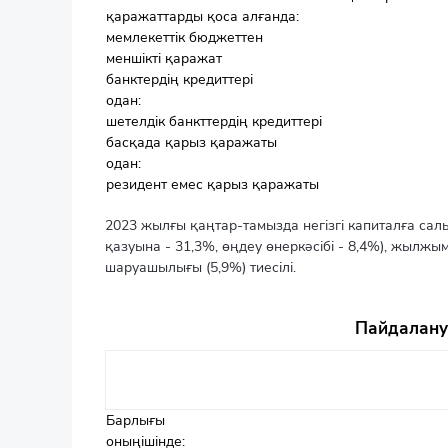
қаражаттарды қоса алғанда:
мемлекеттік бюджеттен
меншікті қаражат
банктердің кредиттері
одан:
шетелдік банкттердің кредиттері
басқада қарыз қаражаты
одан:
резидент емес қарыз қаражаты
2023 жылғы қаңтар-тамызда негізгі капиталға салы
қазуына - 31,3%, өңдеу өнеркәсібі - 8,4%), жылжы
шаруашылығы (5,9%) тиесілі.
Пайдалану 
Барлығы
оныңішінде: