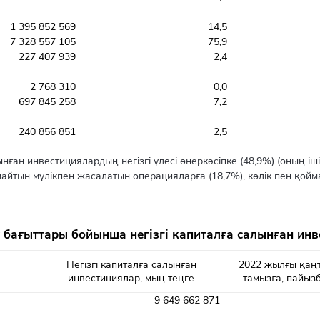
1 395 852 569
14,5
7 328 557 105
75,9
227 407 939
2,4
2 768 310
0,0
697 845 258
7,2
240 856 851
2,5
нған инвестициялардың негізгі үлесі өнеркәсіпке (48,9%) (оның іш
майтын мүлікпен жасалатын операцияларға (18,7%), көлік пен қойм
бағыттары бойынша негізгі капиталға салынған ин
Негізгі капиталға салынған
2022 жылғы қаң
инвестициялар, мың теңге
тамызға, пайыз
9 649 662 871