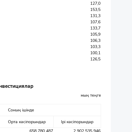
127,0
153,5
131,3
107,6
133,7
105,9
106,3
103,3
100,1
126,5
инвестициялар
мың теңге
Соның ішінде
Орта кәсіпорындар
Ірі кәсіпорындар
658 780 487
2 902 535 946