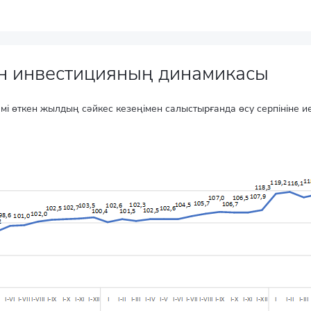
ған инвестицияның динамикасы
і өткен жылдың сәйкес кезеңімен салыстырғанда өсу серпініне ие