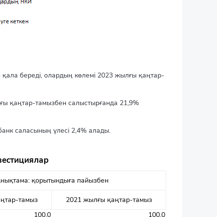
қала береді, олардың көлемі 2023 жылғы қаңтар-
лғы қаңтар-тамызбен салыстырғанда 21,9%
анк саласының үлесі 2,4% алады.
вестициялар
нықтама: қорытындыға пайызбен
аңтар-тамыз
2021 жылғы қаңтар-тамыз
100,0
100,0