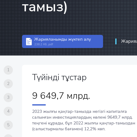
тамыз)
Инвестициялар стати
Құрылымдық статист
Кәсіпорын статистик
Жарияланымды жүктеп алу
Ақпараттық-коммуни
Жариял
238.2 Кб, pdf
байланыс статистика
1
Түйінді тұстар
2
9 649,7 млрд.
3
4
2023 жылғы қаңтар-тамызда негізгі капиталға
салынған инвестициялардың көлемі 9649,7 млрд.
теңгені құрады, бұл 2022 жылғы қаңтар-тамыздан
5
(салыстырмалы бағамен) 12,2% көп.