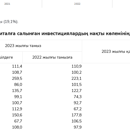
 (19,1%).
питалға салынған инвестициялардың нақты көлемінің
2023 жылғы тамыз
2023 жылғы қ
ілдеге
2022 жылғы тамызға
111,4
110,9
108,7
100,2
259,5
223,1
86,0
101,5
135,7
122,7
99,1
74,3
100,7
92,7
112,9
67,2
150,6
177,8
67,7
106,5
108,0
97,9