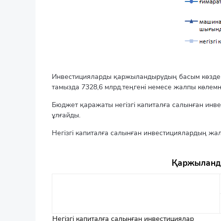
Инвестицияларды қаржыландырудың басым көздері 
тамызда 7328,6 млрд.теңгені немесе жалпы көлемн
Бюджет қаражаты негізгі капиталға салынған инв
ұлғайды.
Негізгі капиталға салынған инвестициялардың жа
Қаржыланды
Негізгі капиталға салынған инвестициялар