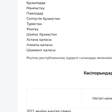
Қызылорда
Манғыстау
Павлодар
Солтүстік Қазақстан
Түркістан
Ұлытау
Шығыс Қазақстан
Астана қаласы
Алматы қаласы
Шымкент қаласы
Жалпы республикалық күрделі салымдар көлемінің
Кәсіпорындар
Негізгі кап
2021 жылғы қаңтар-тамыз