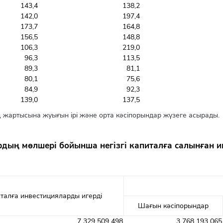
143,4
138,2
142,0
197,4
173,7
164,8
156,5
148,8
106,3
219,0
96,3
113,5
89,3
81,1
80,1
75,6
84,9
92,3
139,0
137,5
 жартысына жуығын ірі және орта кәсіпорындар жүзеге асырады.
дың мөлшері бойынша негізгі капиталға салынған 
италға инвестицияларды игерді
Шағын кәсіпорындар
7 329 509 498
3 768 193 065