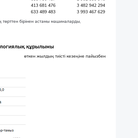
413 681 476
3 482 942 294
633 489 483
3 993 467 629
төрттен бірінен астамы машиналарды,
нологиялық құрылымы
өткен жылдың тиісті кезеңіне пайызбен