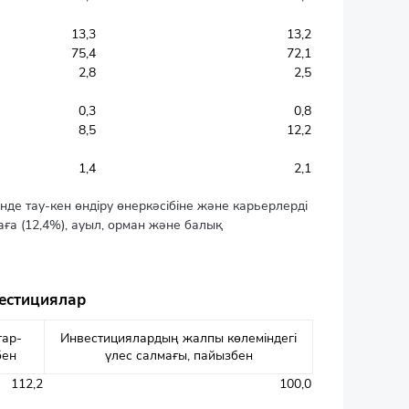
13,3
13,2
75,4
72,1
2,8
2,5
0,3
0,8
8,5
12,2
1,4
2,1
інде тау-кен өндіру өнеркәсібіне және карьерлерді
аға (12,4%), ауыл, орман және балық
вестициялар
тар-
Инвестициялардың жалпы көлеміндегі
бен
үлес салмағы, пайызбен
112,2
100,0