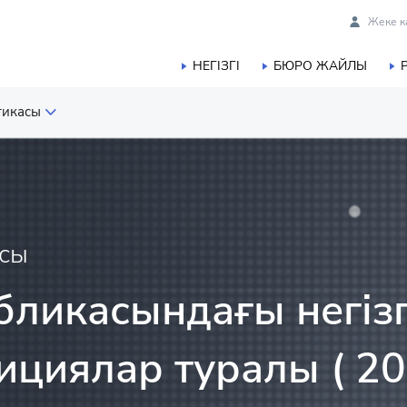
Жеке к
НЕГІЗГІ
БЮРО ЖАЙЛЫ
тикасы
 статистикасы
ық және балық шаруашылығы
асы
касы
бликасындағы негізг
истикасы
ициялар туралы ( 2
ы