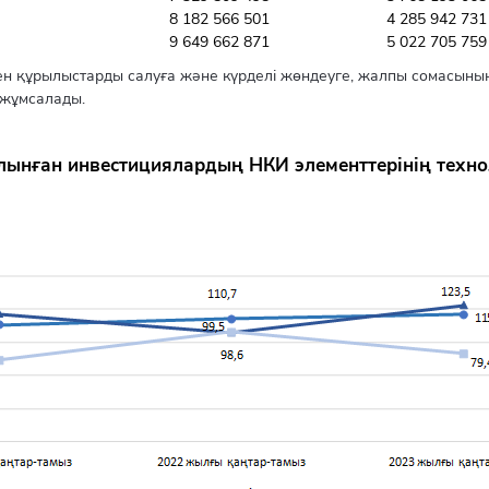
8 182 566 501
4 285 942 731
9 649 662 871
5 022 705 759
құрылыстарды салуға және күрделі жөндеуге, жалпы сомасының 
 жұмсалады.
салынған инвестициялардың НКИ элементтерінің тех