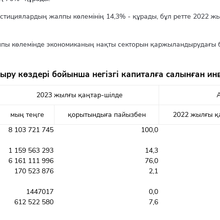
естициялардың жалпы көлемінің 14,3% - құрады, бұл ретте 2022 
лпы көлемінде экономиканың нақты секторын қаржыландырудағы б
ру көздері бойынша негізгі капиталға салынған ин
2023 жылғы қаңтар-шілде
мың теңге
қорытындыға пайызбен
2022 жылғы қ
8 103 721 745
100,0
1 159 563 293
14,3
6 161 111 996
76,0
170 523 876
2,1
1447017
0,0
612 522 580
7,6