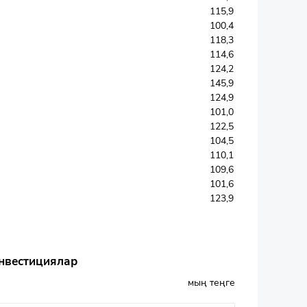
115,9
100,4
118,3
114,6
124,2
145,9
124,9
101,0
122,5
104,5
110,1
109,6
101,6
123,9
инвестициялар
мың теңге