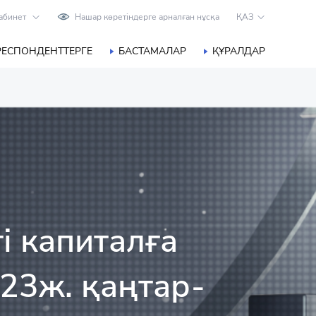
абинет
Нашар көретіндерге арналған нұсқа
ҚАЗ
РЕСПОНДЕНТТЕРГЕ
БАСТАМАЛАР
ҚҰРАЛДАР
і капиталға
023ж. қаңтар-