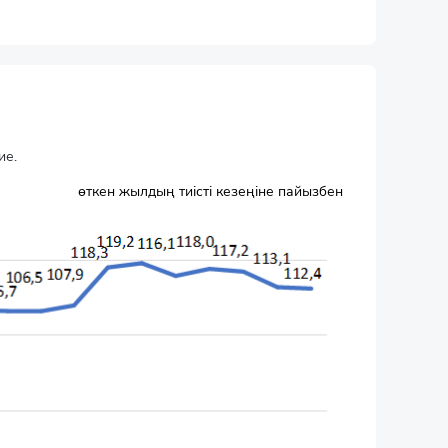
ие.
өткен жылдың тиісті кезеңіне пайызбен