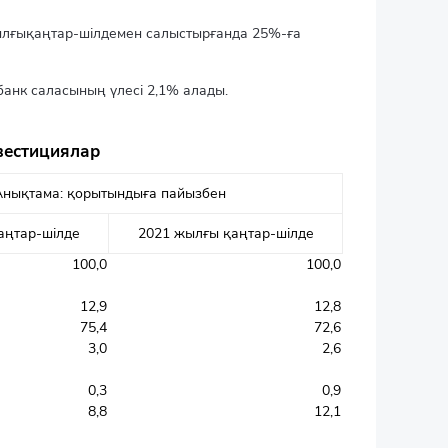
жылғықаңтар-шілдемен салыстырғанда 25%-ға
анк саласының үлесі 2,1% алады.
вестициялар
Анықтама: қорытындыға пайызбен
аңтар-шілде
2021 жылғы қаңтар-шілде
100,0
100,0
12,9
12,8
75,4
72,6
3,0
2,6
0,3
0,9
8,8
12,1