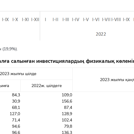
 (19,9%).
талға салынған инвестициялардың физикалық көлемін
2023 жылғы шілде
2023 жылғы қаңт
сымға
2022ж. шілдеге
84,3
109,0
30,9
156,6
68,1
87,4
127,0
128,9
71,4
102,4
94,6
79,8
96,6
136,3