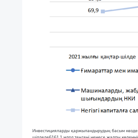
Инвестицияларды қаржыландырудың басым көздері 
шілдеде6161,1 млрд.теңгені немесе жалпы көлемні