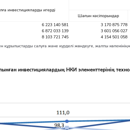
алға инвестицияларды игерді
Шағын кәсіпорындар
6 223 140 581
3 170 875 778
6 872 033 139
3 601 056 027
8 103 721 745
4 154 501 058
 құрылыстарды салуға және күрделі жөндеуге, жалпы көлеміні
салынған инвестициялардың НКИ элементтерінің тех