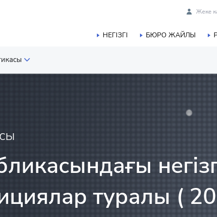
Жеке к
НЕГІЗГІ
БЮРО ЖАЙЛЫ
тикасы
 статистикасы
ық және балық шаруашылығы
асы
касы
бликасындағы негізг
истикасы
ициялар туралы ( 2
ы