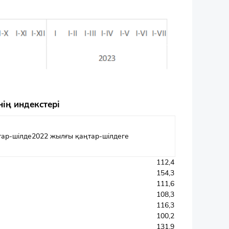
ің индекстері
ар-шілде2022 жылғы қаңтар-шілдеге
112,4
154,3
111,6
108,3
116,3
100,2
131,9