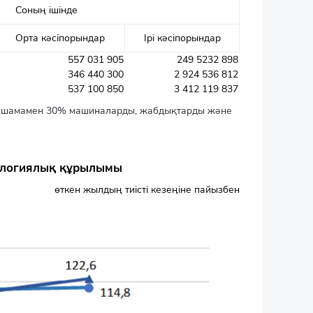
Соның ішінде
Орта кәсіпорындар
Ірі кәсіпорындар
557 031 905
249 5232 898
346 440 300
2 924 536 812
537 100 850
3 412 119 837
ңмшамамен 30% машиналарды, жабдықтарды және
нологиялық құрылымы
өткен жылдың тиісті кезеңіне пайызбен