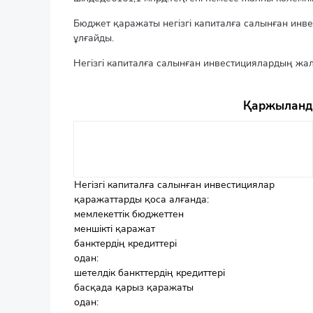
Бюджет қаражаты негізгі капиталға салынған инв
ұлғайды.
Негізгі капиталға салынған инвестициялардың жа
Қаржыланды
Негізгі капиталға салынған инвестициялар
қаражаттарды қоса алғанда:
мемлекеттік бюджеттен
меншікті қаражат
банктердің кредиттері
одан:
шетелдік банкттердің кредиттері
басқада қарыз қаражаты
одан: