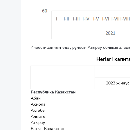
Инвестицияның едәуірүлесін Атырау облысы алады
Негізгі капи
2023 ж.мау
Республика Казахстан
Абай
Ақмола
Ақтөбе
Алматы
Атырау
Батыс-Казақстан