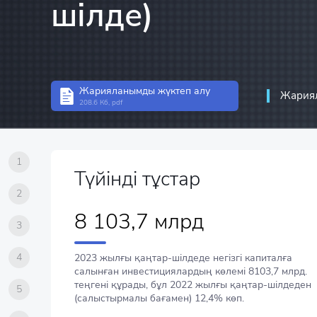
шілде)
Инвестициялар стати
Құрылымдық статист
Кәсіпорын статистик
Жарияланымды жүктеп алу
Ақпараттық-коммуни
Жариял
208.6 Кб, pdf
байланыс статистика
1
Түйінді тұстар
2
8 103,7 млрд
3
4
2023 жылғы қаңтар-шілдеде негізгі капиталға
салынған инвестициялардың көлемі 8103,7 млрд.
теңгені құрады, бұл 2022 жылғы қаңтар-шілдеден
5
(салыстырмалы бағамен) 12,4% көп.