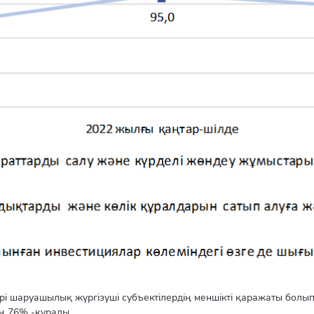
шаруашылық жүргізуші субъектілердің меншікті қаражаты болып 
ң 76% -құрады.