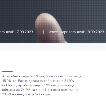
стикасы
ика
асы
кациялық технологиялар және
ау күні: 17.08.2023
Келесі жариялау күні: 18.09.2023
сы
Абай облысында 54,3%-ға, Манғыстау облысында
45,9%-ға, Батыс Қазақстан облысында 31,9%-
ға,Павлодар облысында 24,9%-ға,Қызылорда
облысында 24,2%-ға және Шымкент қаласында
23,9%-ға,елеулі өсуі байқалды.