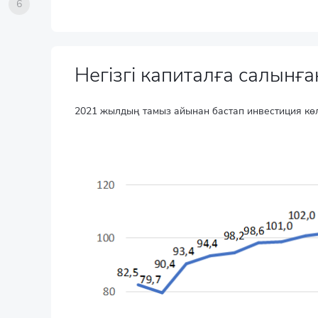
6
Негізгі капиталға салын
2021 жылдың тамыз айынан бастап инвестиция көле