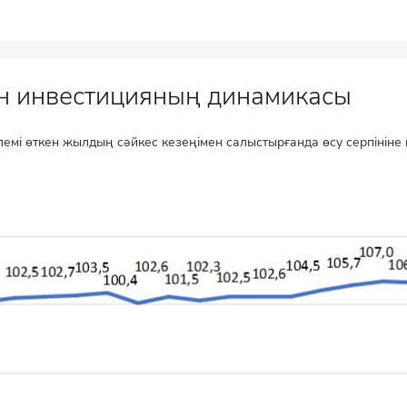
ған инвестицияның динамикасы
мі өткен жылдың сәйкес кезеңімен салыстырғанда өсу серпініне 