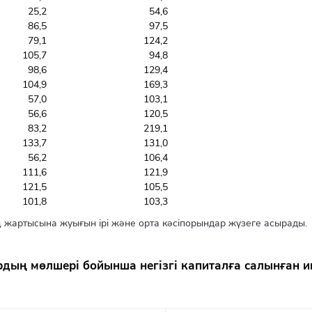
25,2
54,6
86,5
97,5
79,1
124,2
105,7
94,8
98,6
129,4
104,9
169,3
57,0
103,1
56,6
120,5
83,2
219,1
133,7
131,0
56,2
106,4
111,6
121,9
121,5
105,5
101,8
103,3
 жартысына жуығын ірі және орта кәсіпорындар жүзеге асырады.
дың мөлшері бойынша негізгі капиталға салынған 