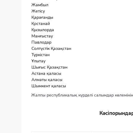
Жамбыл
Жетісу
Қарағанды
Қостанай
Қызылорда
Манғыстау
Павлодар
Солтүстік Қазақстан
Түркістан
Ұлытау
Шығыс Қазақстан
Астана қаласы
Алматы қаласы
Шымкент қаласы
Жалпы республикалық күрделі салымдар көлемінің
Кәсіпорындар