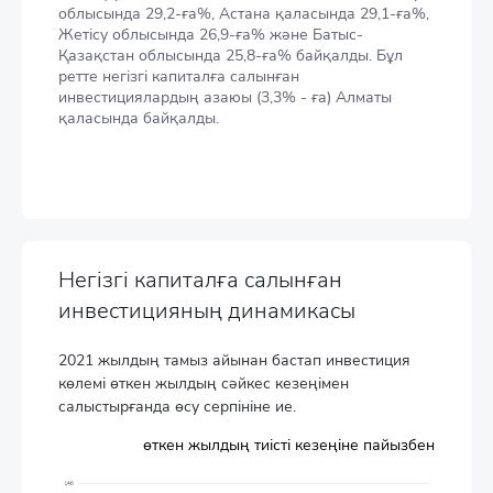
облысында 29,2-ға%, Астана қаласында 29,1-ға%,
Жетісу облысында 26,9-ға% және Батыс-
Қазақстан облысында 25,8-ға% байқалды. Бұл
ретте негізгі капиталға салынған
инвестициялардың азаюы (3,3% - ға) Алматы
қаласында байқалды.
Негізгі капиталға салынған
инвестицияның динамикасы
2021 жылдың тамыз айынан бастап инвестиция
көлемі өткен жылдың сәйкес кезеңімен
салыстырғанда өсу серпініне ие.
өткен жылдың тиісті кезеңіне пайызбен