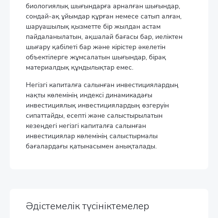
биологиялық шығындарға арналған шығындар,
сондай-ақ ұйымдар құрған немесе сатып алған,
шаруашылық қызметте бір жылдан астам
пайдаланылатын, ақшалай бағасы бар, иеліктен
шығару қабілеті бар және кірістер әкелетін
объектілерге жұмсалатын шығындар, бірақ
материалдық құндылықтар емес.
Негізгі капиталға салынған инвестициялардың
нақты көлемінің индексі динамикадағы
инвестициялық инвестициялардың өзгеруін
сипаттайды, есепті және салыстырылатын
кезеңдегі негізгі капиталға салынған
инвестициялар көлемінің салыстырмалы
бағалардағы қатынасымен анықталады.
Әдістемелік түсініктемелер