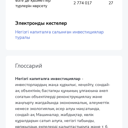
өзге де қызметтер
2 774 017
27,6
түрлерін көрсету
Электронды кестелер
Негізгі капиталға салынған инвестициялар
туралы
Глоссарий
Негізгі капиталға инвестициялар
-
инвесторлардың жаңа құрылыс, кеңейту, сондай-
ақ объектінің бастапқы құнының ұлғаюына әкеп
соғатын объектілерді реконструкциялау және
жаңғырту жағдайында экономикалық, әлеуметтік
немесе экологиялық әсер алуы мақсатында,
сондай-ақ Машиналар, жабдықтар, көлік
құралдарын сатып алуға, негізгі табынды,
көпжылдық екпелерді қалыптастыруға және т. б.