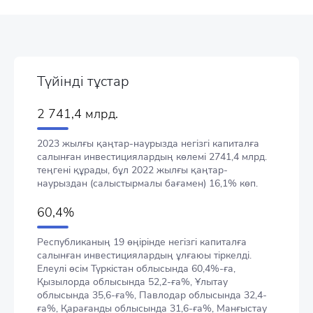
Түйінді тұстар
2 741,4 млрд.
2023 жылғы қаңтар-наурызда негізгі капиталға
салынған инвестициялардың көлемі 2741,4 млрд.
теңгені құрады, бұл 2022 жылғы қаңтар-
наурыздан (салыстырмалы бағамен) 16,1% көп.
60,4%
Республиканың 19 өңірінде негізгі капиталға
салынған инвестициялардың ұлғаюы тіркелді.
Елеулі өсім Түркістан облысында 60,4%-ға,
Қызылорда облысында 52,2-ға%, Ұлытау
облысында 35,6-ға%, Павлодар облысында 32,4-
ға%, Қарағанды облысында 31,6-ға%, Манғыстау