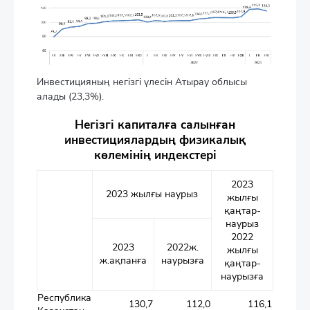
Инвестицияның негізгі үлесін Атырау облысы
алады (23,3%).
Негізгі капиталға салынған
инвестициялардың физикалық
көлемінің индекстері
2023
2023 жылғы наурыз
жылғы
қаңтар-
наурыз
2022
2023
2022ж.
жылғы
ж.ақпанға
наурызға
қаңтар-
наурызға
Республика
130,7
112,0
116,1