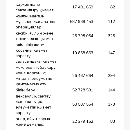
қаржы және
17 401 659
82,0
сақтандыру қызметі
жылжымайтын
мүлікпен жасалатын
587 988 453
112,9
операциялар
кәсіби, ғылым және
25 798 054
325,9
техникалық қызмет
әкімшілік және
қосалқы қызмет
19 868 663
147,6
көрсету
саласындағы қызмет
мемлекеттік басқару
және қорғаныс;
26 467 664
294,4
міндетті әлеуметтік
қамтамасыз ету
білім беру
52 728 591
144,8
денсаулық сақтау
және халыққа
58 587 564
173,5
әлеуметтік қызмет
көрсету
өнер, ойын-сауық
22 279 152
83,1
және демалыс