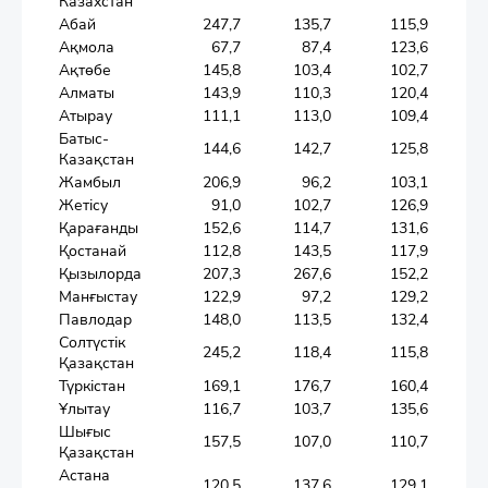
Казахстан
Абай
247,7
135,7
115,9
Ақмола
67,7
87,4
123,6
Ақтөбе
145,8
103,4
102,7
Алматы
143,9
110,3
120,4
Атырау
111,1
113,0
109,4
Батыс-
144,6
142,7
125,8
Казақстан
Жамбыл
206,9
96,2
103,1
Жетісу
91,0
102,7
126,9
Қарағанды
152,6
114,7
131,6
Қостанай
112,8
143,5
117,9
Қызылорда
207,3
267,6
152,2
Манғыстау
122,9
97,2
129,2
Павлодар
148,0
113,5
132,4
Солтүстік
245,2
118,4
115,8
Қазақстан
Түркістан
169,1
176,7
160,4
Ұлытау
116,7
103,7
135,6
Шығыс
157,5
107,0
110,7
Қазақстан
Астана
120,5
137,6
129,1