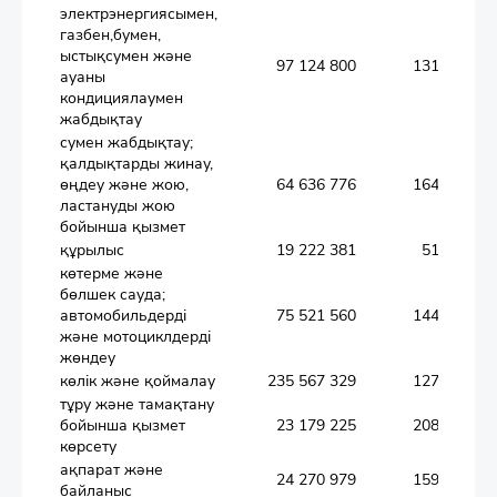
электрэнергиясымен,
газбен,бумен,
ыстықсумен және
97 124 800
131,0
ауаны
кондициялаумен
жабдықтау
сумен жабдықтау;
қалдықтарды жинау,
өңдеу және жою,
64 636 776
164,1
ластануды жою
бойынша қызмет
құрылыс
19 222 381
51,1
көтерме және
бөлшек сауда;
автомобильдерді
75 521 560
144,5
және мотоциклдерді
жөндеу
көлік және қоймалау
235 567 329
127,3
тұру және тамақтану
бойынша қызмет
23 179 225
208,0
көрсету
ақпарат және
24 270 979
159,0
байланыс