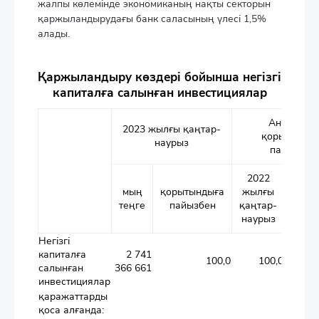
жалпы көлемінде экономиканың нақты секторын
қаржыландырудағы банк саласының үлесі 1,5%
алады.
Қаржыландыру көздері бойынша негізгі
капиталға салынған инвестициялар
Анықтама:
2023 жылғы қаңтар-
қорытынды
наурыз
пайызбен
2022
2021
мың
қорытындыға
жылғы
қаң
теңге
пайызбен
қаңтар-
на
наурыз
Негізгі
капиталға
2 741
100,0
100,0
салынған
366 661
инвестициялар
қаражаттарды
қоса алғанда: