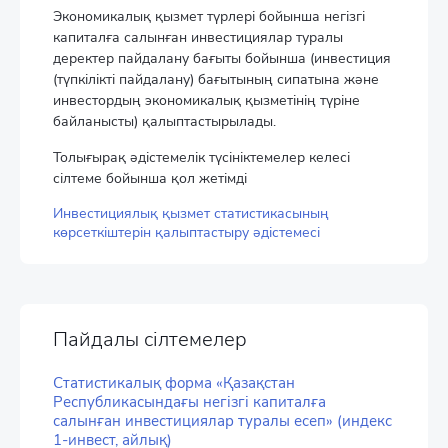
Экономикалық қызмет түрлері бойынша негізгі
капиталға салынған инвестициялар туралы
деректер пайдалану бағыты бойынша (инвестиция
(түпкілікті пайдалану) бағытының сипатына және
инвестордың экономикалық қызметінің түріне
байланысты) қалыптастырылады.
Толығырақ әдістемелік түсініктемелер келесі
сілтеме бойынша қол жетімді
Инвестициялық қызмет статистикасының
көрсеткіштерін қалыптастыру әдістемесі
Пайдалы сілтемелер
Статистикалық форма «Қазақстан
Республикасындағы негізгі капиталға
салынған инвестициялар туралы есеп» (индекс
1-инвест, айлық)