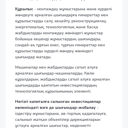
Құрылыс
- монтаждау жұмыстарына және күрделі
жөндеуге арналған шығындарға ғимараттар мен
құрылыстарды салу, кеңейту, реконструкциялау,
энергетикалық, технологиялық және басқа
жабдықтарды монтаждау жөніндегі жұмыстар
бойынша кешенді жұмыстардың шығындары,
сондай-ақ тұрғын емес, тұрғын ғимараттар мен
құрылыстарды күрделі жөндеу жөніндегі
шығындар жатады.
Машиналар мен жабдықтарды сатып алуға
арналған шығындар-машиналарды, Көлік
құралдарын, жабдықтарды сатып алуға арналған
шығындарды қамтитын инвестициялардың
технологиялық құрылымының элементі.
Негізгі капиталға салынған инвестициялар
көлеміндегі өзге де шығындар-жобалау
-
іздестіру жұмыстарына, ав-торлық қадағалауға,
салынып жатқан объектілер дирекцияларын
ұстауға арналған шығыстар, мәдениетті