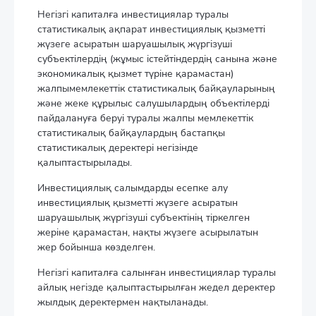
Негізгі капиталға инвестициялар туралы
статистикалық ақпарат инвестициялық қызметті
жүзеге асыратын шаруашылық жүргізуші
субъектілердің (жұмыс істейтіндердің санына және
экономикалық қызмет түріне қарамастан)
жалпымемлекеттік статистикалық байқауларының
және жеке құрылыс салушылардың объектілерді
пайдалануға беруі туралы жалпы мемлекеттік
статистикалық байқаулардың бастапқы
статистикалық деректері негізінде
қалыптастырылады.
Инвестициялық салымдарды есепке алу
инвестициялық қызметті жүзеге асыратын
шаруашылық жүргізуші субъектінің тіркелген
жеріне қарамастан, нақты жүзеге асырылатын
жер бойынша көзделген.
Негізгі капиталға салынған инвестициялар туралы
айлық негізде қалыптастырылған жедел деректер
жылдық деректермен нақтыланады.