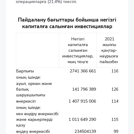
операцияларға (21,4%) тиесілі.
Пайдалану бағыттары бойынша негізгі
капиталға салынған инвестициялар
Негізгі
2021
Инв
капиталға
жылғы
жал
салынған
қаңтар-
ү
инвестициялар,
наурызға,
мың теңге
пайызбен
Барлығы
2741 366 661
116,1
оның ішінде:
ауыл, орман және
балық
141 796 389
126,9
шаруашылығы
өнеркәсіп
1 407 915 006
114,1
оның ішінде:
кен өндіру өнеркәсібі
және карьерлерді
1 011 649 290
115,0
қазу
өңдеу өнеркәсібі
234504139
99,5