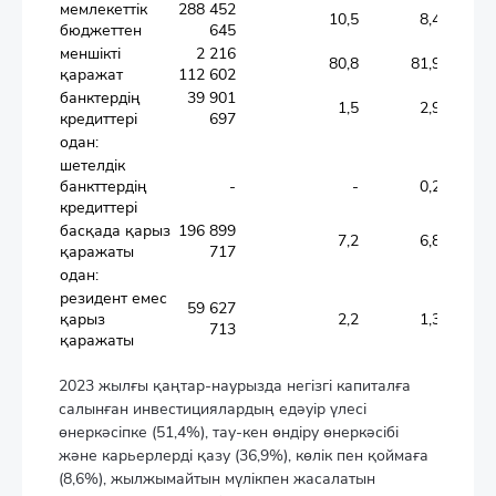
мемлекеттік
288 452
10,5
8,4
бюджеттен
645
меншікті
2 216
80,8
81,9
қаражат
112 602
банктердің
39 901
1,5
2,9
кредиттері
697
одан:
шетелдік
банкттердің
-
-
0,2
кредиттері
басқада қарыз
196 899
7,2
6,8
қаражаты
717
одан:
резидент емес
59 627
қарыз
2,2
1,3
713
қаражаты
2023 жылғы қаңтар-наурызда негізгі капиталға
салынған инвестициялардың едәуір үлесі
өнеркәсіпке (51,4%), тау-кен өндіру өнеркәсібі
және карьерлерді қазу (36,9%), көлік пен қоймаға
(8,6%), жылжымайтын мүлікпен жасалатын