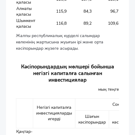
қаласы
Алматы
115,9
84,3
96,7
қаласы
Шымкент
116,8
89,2
109,6
қаласы
Жалпы республикалық күрделі салымдар
көлемінің жартысына жуығын ірі және орта
кәсіпорындар жүзеге асырады.
Кәсіпорындардың мөлшері бойынша
негізгі капиталға салынған
инвестициялар
мың теңге
Соның ішін
Негізгі капиталға
инвестицияларды
Шағын
Орта
игерді
кәсіпорындар
кәсіпорынд
Қаңтар-