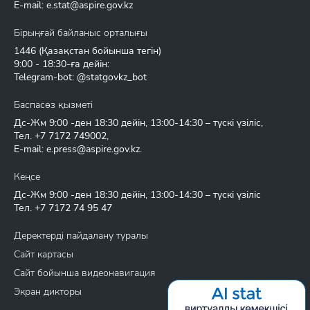
E-mail:
e.stat@aspire.gov.kz
Бірыңғай байланыс орталығы
1446
(Қазақстан бойынша тегін)
9:00 - 18:30-ға дейін:
Telegram-bot: @statgovkz_bot
Баспасөз қызметі
Дс-Жм 9:00 -ден 18:30 дейін, 13:00-14:30 – түскі үзіліс,
Тел.
+7 7172 749002
,
E-mail:
e.press@aspire.gov.kz
.
Кеңсе
Дс-Жм 9:00 -ден 18:30 дейін, 13:00-14:30 – түскі үзіліс
Тел.
+7 7172 74 95 47
Деректерді пайдалану туралы
Сайт картасы
Сайт бойынша видеонавигация
Экран дикторы