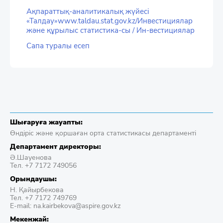
Ақпараттық-аналитикалық жүйесі
«Талдау»www.taldau.stat.gov.kz/Инвестициялар
және құрылыс статистика-сы / Ин-вестициялар
Сапа туралы есеп
Шығаруға жауапты:
Өндіріс және қоршаған орта статистикасы департаменті
Департамент директоры:
Ә.Шауенова
Тел. +7 7172 749056
Орындаушы:
Н. Қайырбекова
Тел. +7 7172 749769
E-mail: na.kairbekova@aspire.gov.kz
Мекенжай: