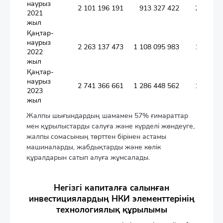
наурыз
2 101 196 191
913 327 422
206 405
2021
жыл
Қаңтар-
наурыз
2 263 137 473
1 108 095 983
123 847
2022
жыл
Қаңтар-
наурыз
2 741 366 661
1 286 448 562
166 944
2023
жыл
Жалпы шығындардың шамамен 57% ғимараттар
мен құрылыстарды салуға және күрделі жөндеуге,
жалпы сомасының төрттен бірінен астамы
машиналарды, жабдықтарды және көлік
құралдарын сатып алуға жұмсалады.
Негізгі капиталға салынған
инвестициялардың НКИ элементтерінің
технологиялық құрылымы