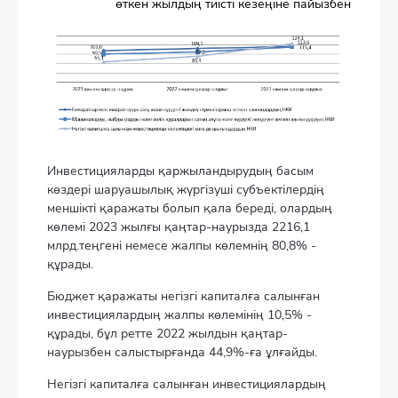
өткен жылдың тиісті кезеңіне пайызбен
Инвестицияларды қаржыландырудың басым
көздері шаруашылық жүргізуші субъектілердің
меншікті қаражаты болып қала береді, олардың
көлемі 2023 жылғы қаңтар-наурызда 2216,1
млрд.теңгені немесе жалпы көлемнің 80,8% -
құрады.
Бюджет қаражаты негізгі капиталға салынған
инвестициялардың жалпы көлемінің 10,5% -
құрады, бұл ретте 2022 жылдын қаңтар-
наурызбен салыстырғанда 44,9%-ға ұлғайды.
Негізгі капиталға салынған инвестициялардың