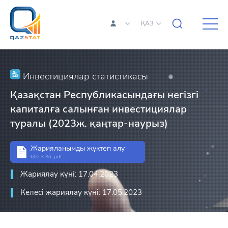
ҚАЗ
Инвестициялар статистикасы
Қазақстан Республикасындағы негізгі
капиталға салынған инвестициялар
туралы (2023ж. қаңтар-наурыз)
Жарияланымды жүктеп алу
602.3 Кб, pdf
Жариялау күні: 17.04.2023
Келесі жариялау күні: 17.05.2023