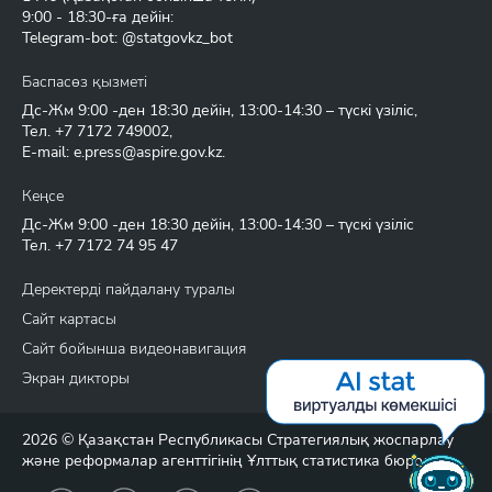
9:00 - 18:30-ға дейін:
Telegram-bot: @statgovkz_bot
Баспасөз қызметі
Дс-Жм 9:00 -ден 18:30 дейін, 13:00-14:30 – түскі үзіліс,
Тел.
+7 7172 749002
,
E-mail:
e.press@aspire.gov.kz
.
Кеңсе
Дс-Жм 9:00 -ден 18:30 дейін, 13:00-14:30 – түскі үзіліс
Тел.
+7 7172 74 95 47
Деректерді пайдалану туралы
Сайт картасы
Сайт бойынша видеонавигация
Экран дикторы
2026 © Қазақстан Республикасы Стратегиялық жоспарлау
және реформалар агенттігінің Ұлттық статистика бюросы