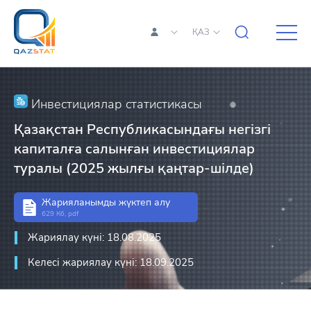
ҚАЗ
Инвестициялар статистикасы
Қазақстан Республикасындағы негізгі
капиталға салынған инвестициялар
туралы (2025 жылғы қаңтар-шілде)
Жарияланымды жүктеп алу
629 Кб, pdf
Жариялау күні: 18.08.2025
Келесі жариялау күні: 18.09.2025