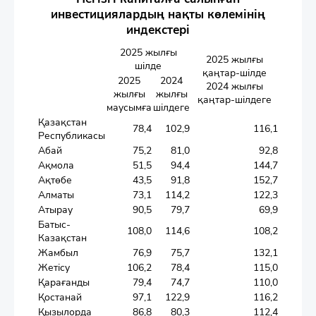
инвестициялардың нақты көлемінің
индекстері
2025 жылғы
2025 жылғы
шілде
қаңтар-шілде
2025
2024
2024 жылғы
жылғы
жылғы
қаңтар-шілдеге
маусымға
шілдеге
Қазақстан
78,4
102,9
116,1
Республикасы
Абай
75,2
81,0
92,8
Ақмола
51,5
94,4
144,7
Ақтөбе
43,5
91,8
152,7
Алматы
73,1
114,2
122,3
Атырау
90,5
79,7
69,9
Батыс-
108,0
114,6
108,2
Казақстан
Жамбыл
76,9
75,7
132,1
Жетісу
106,2
78,4
115,0
Қарағанды
79,4
74,7
110,0
Қостанай
97,1
122,9
116,2
Қызылорда
86,8
80,3
112,4