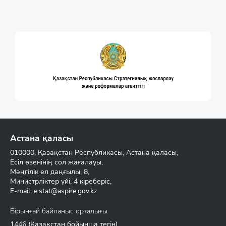
Астана қаласы
010000, Қазақстан Республикасы, Астана қаласы,
Есіл өзенінің сол жағалауы,
Мәңгілік ел даңғылы, 8,
Министрліктер үйі, 4 кіреберіс,
E-mail:
e.stat@aspire.gov.kz
Бірыңғай байланыс орталығы
1446
(Қазақстан бойынша тегін)