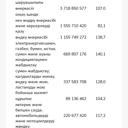
шаруашылығы
өнеркәсіп
3 718 850 577
107,0
оның ішінде:
кен өндіру өнеркәсібі
және карьерлерді
1 555 710 420
82,1
қазу
өңдеу өнеркәсібі
1 155 749 272
138,7
электрэнергиясымен,
газбен, бумен, ыстық
сумен және ауаны
669 807 176
140,1
кондициялаумен
жабдықтау
сумен жабдықтау;
қалдықтарды жинау,
өңдеу және жою,
337 583 708
128,0
ластануды жою
бойынша қызмет
құрылыс
89 136 462
104,2
көтерме және
бөлшек сауда;
автомобильдерді
220 677 420
117,2
және мотоциклдерді
жөндеу