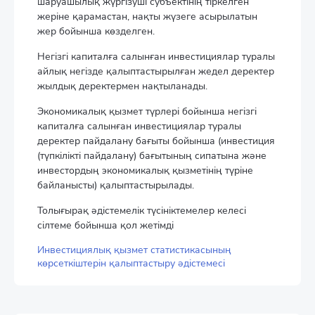
шаруашылық жүргізуші субъектінің тіркелген
жеріне қарамастан, нақты жүзеге асырылатын
жер бойынша көзделген.
Негізгі капиталға салынған инвестициялар туралы
айлық негізде қалыптастырылған жедел деректер
жылдық деректермен нақтыланады.
Экономикалық қызмет түрлері бойынша негізгі
капиталға салынған инвестициялар туралы
деректер пайдалану бағыты бойынша (инвестиция
(түпкілікті пайдалану) бағытының сипатына және
инвестордың экономикалық қызметінің түріне
байланысты) қалыптастырылады.
Толығырақ әдістемелік түсініктемелер келесі
сілтеме бойынша қол жетімді
Инвестициялық қызмет статистикасының
көрсеткіштерін қалыптастыру әдістемесі