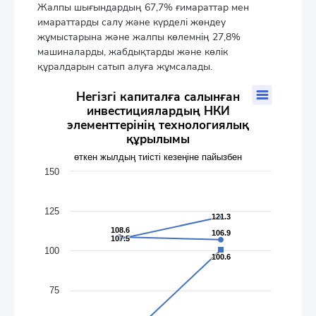
Жалпы шығындардың 67,7% ғимараттар мен
имараттарды салу және күрделі жөндеу
жұмыстарына және жалпы көлемнің 27,8%
машиналарды, жабдықтарды және көлік
құралдарын сатып алуға жұмсалады.
Негізгі капиталға салынған инвестициялардың НКИ элеме
Негізгі капиталға салынған
инвестициялардың НКИ
Line chart with 3 lines.
элементтерінің технологиялық
өткен жылдың тиісті кезеңіне пайызбен
құрылымы
The chart has 1 X axis displaying categories.
The chart has 1 Y axis displaying values. Data ranges from 40.7
өткен жылдың тиісті кезеңіне пайызбен
150
125
121.3
121.3
108.6
108.6
106.9
106.9
107.5
107.5
100
100.6
100.6
75