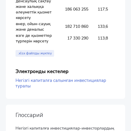
денсаулық сақтау
және халыққа
186 063 255
117,5
әлеуметтік қызмет
көрсету
өнер, ойын-сауық
182 710 860
133,6
және демалыс
өзге де қызметтер
17 330 290
113,8
түрлерін көрсету
.xlsx файлды жүктеу
Электронды кестелер
Негізгі капиталға салынған инвестициялар
туралы
Глоссарий
Негізгі капиталға инвестициялар-инвесторлардың