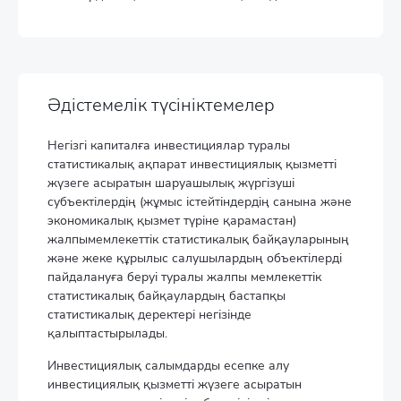
Әдістемелік түсініктемелер
Негізгі капиталға инвестициялар туралы
статистикалық ақпарат инвестициялық қызметті
жүзеге асыратын шаруашылық жүргізуші
субъектілердің (жұмыс істейтіндердің санына және
экономикалық қызмет түріне қарамастан)
жалпымемлекеттік статистикалық байқауларының
және жеке құрылыс салушылардың объектілерді
пайдалануға беруі туралы жалпы мемлекеттік
статистикалық байқаулардың бастапқы
статистикалық деректері негізінде
қалыптастырылады.
Инвестициялық салымдарды есепке алу
инвестициялық қызметті жүзеге асыратын