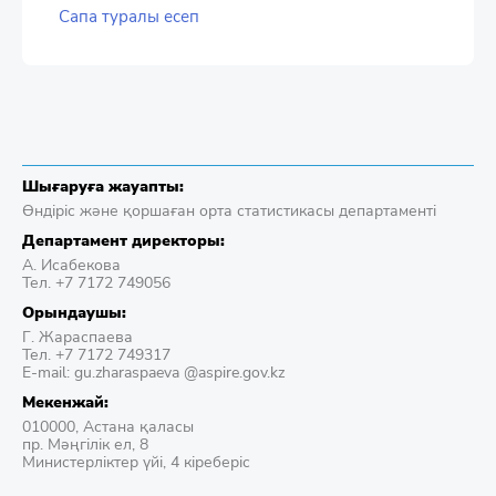
Сапа туралы есеп
Шығаруға жауапты:
Өндіріс және қоршаған орта статистикасы департаменті
Департамент директоры:
А. Исабекова
Тел. +7 7172 749056
Орындаушы:
Г. Жараспаева
Тел. +7 7172 749317
E-mail: gu.zharaspaeva @aspire.gov.kz
Мекенжай:
010000, Астана қаласы
пр. Мәңгілік ел, 8
Министерліктер үйі, 4 кіреберіс