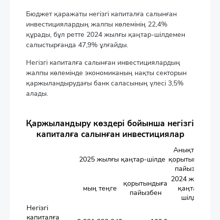
Бюджет қаражаты негізгі капиталға салынған
инвестициялардың жалпы көлемінің 22,4%
құрады, бұл ретте 2024 жылғы қаңтар-шілдемен
салыстырғанда 47,9% ұлғайды.
Негізгі капиталға салынған инвестициялардың
жалпы көлемінде экономиканың нақты секторын
қаржыландырудағы банк саласының үлесі 3,5%
алады.
Қаржыландыру көздері бойынша негізгі
капиталға салынған инвестициялар
Анықтама:
2025 жылғы қаңтар-шілде
қорытындыға
пайызбен
2024 жылғы
қорытындыға
мың теңге
қаңтар-
пайызбен
шілде
Негізгі
капиталға