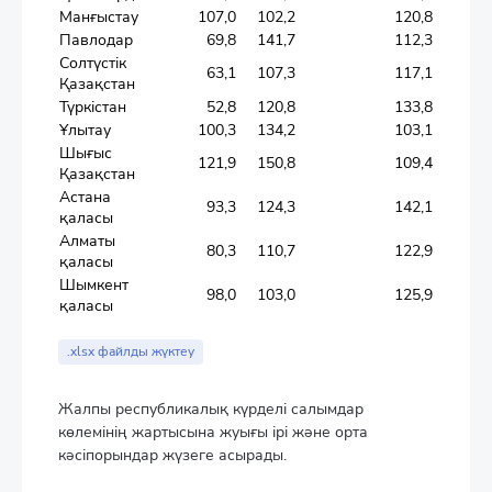
Манғыстау
107,0
102,2
120,8
Павлодар
69,8
141,7
112,3
Солтүстік
63,1
107,3
117,1
Қазақстан
Түркістан
52,8
120,8
133,8
Ұлытау
100,3
134,2
103,1
Шығыс
121,9
150,8
109,4
Қазақстан
Астана
93,3
124,3
142,1
қаласы
Алматы
80,3
110,7
122,9
қаласы
Шымкент
98,0
103,0
125,9
қаласы
.xlsx файлды жүктеу
Жалпы республикалық күрделі салымдар
көлемінің жартысына жуығы ірі және орта
кәсіпорындар жүзеге асырады.