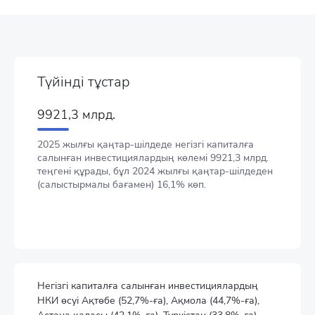
Түйінді тұстар
9921,3 млрд.
2025 жылғы қаңтар-шілдеде негізгі капиталға
салынған инвестициялардың көлемі 9921,3 млрд.
теңгені құрады, бұл 2024 жылғы қаңтар-шілдеден
(салыстырмалы бағамен) 16,1% көп.
Негізгі капиталға салынған инвестициялардың
НКИ өсуі Ақтөбе (52,7%-ға), Ақмола (44,7%-ға),