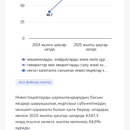
50
40.7
40.7
25
0
2024 жылғы қаңтар-
2025 жылғы қаңтар-
шілде
шілде
машиналарды, жабдықтарды және көлік құр…
ғимараттар мен имараттарды салу және кү…
негізгі капиталға салынған инвестициялар к…
End of interactive chart.
.xlsx файлды жүктеу
Инвестицияларды қаржыландырудың басым
көздері шаруашылық жүргізуші субъектілердің
меншікті қаражаты болып қала береді, олардың
көлемі 2025 жылғы қаңтар-шілдеде 6347,3
млрд.теңгені немесе жалпы көлемнің 64,6%-
құрады.