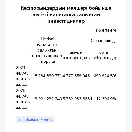
Кәсіпорындардың мөлшері бойынша
негізгі капиталға салынған
инвестициялар
мың теңге
Негізгі
Соның ішінде
капиталға
салынған
шағын
орта
і
инвестициялар
кәсіпорындар
кәсіпорындар
кәсіпо
игерілді
2024
жылғы
8 284 890 771
4 777 559 945
690 924 598
2 816 
қаңтар-
шілде
2025
жылғы
9 921 292 240
5 752 933 668
1 112 306 964
3 056 
қаңтар-
шілде
.xlsx файлды жүктеу