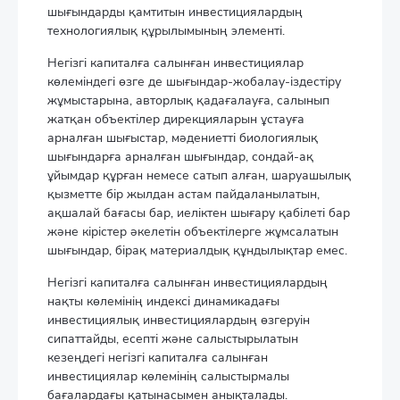
шығындарды қамтитын инвестициялардың
технологиялық құрылымының элементі.
Негізгі капиталға салынған инвестициялар
көлеміндегі өзге де шығындар-жобалау-іздестіру
жұмыстарына, авторлық қадағалауға, салынып
жатқан объектілер дирекцияларын ұстауға
арналған шығыстар, мәдениетті биологиялық
шығындарға арналған шығындар, сондай-ақ
ұйымдар құрған немесе сатып алған, шаруашылық
қызметте бір жылдан астам пайдаланылатын,
ақшалай бағасы бар, иеліктен шығару қабілеті бар
және кірістер әкелетін объектілерге жұмсалатын
шығындар, бірақ материалдық құндылықтар емес.
Негізгі капиталға салынған инвестициялардың
нақты көлемінің индексі динамикадағы
инвестициялық инвестициялардың өзгеруін
сипаттайды, есепті және салыстырылатын
кезеңдегі негізгі капиталға салынған
инвестициялар көлемінің салыстырмалы
бағалардағы қатынасымен анықталады.