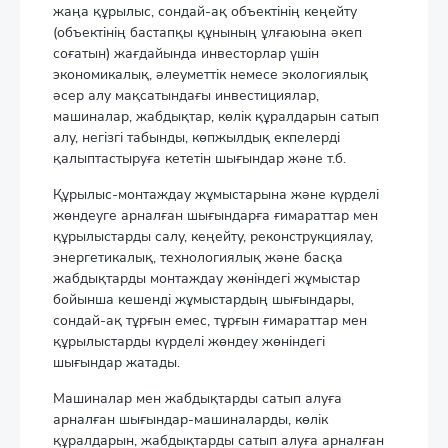
жаңа құрылыс, сондай-ақ объектінің кеңейту
(объектінің бастапқы құнының ұлғаюына әкеп
соғатын) жағдайында инвесторлар үшін
экономикалық, әлеуметтік немесе экологиялық
әсер алу мақсатындағы инвестициялар,
машиналар, жабдықтар, көлік құралдарын сатып
алу, негізгі табынды, көпжылдық екпелерді
қалыптастыруға кететін шығындар және т.б.
Құрылыс-монтаждау жұмыстарына және күрделі
жөндеуге арналған шығындарға ғимараттар мен
құрылыстарды салу, кеңейту, реконструкциялау,
энергетикалық, технологиялық және басқа
жабдықтарды монтаждау жөніндегі жұмыстар
бойынша кешенді жұмыстардың шығындары,
сондай-ақ тұрғын емес, тұрғын ғимараттар мен
құрылыстарды күрделі жөндеу жөніндегі
шығындар жатады.
Машиналар мен жабдықтарды сатып алуға
арналған шығындар-машиналарды, көлік
құралдарын, жабдықтарды сатып алуға арналған