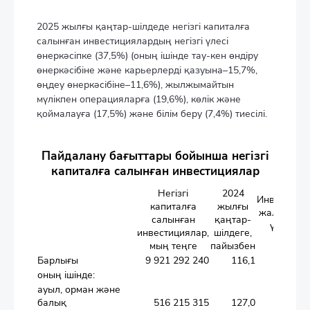
2025 жылғы қаңтар-шілдеде негізгі капиталға
салынған инвестициялардың негізгі үлесі
өнеркәсіпке (37,5%) (оның ішінде тау-кен өндіру
өнеркәсібіне және карьерлерді қазуына–15,7%,
өңдеу өнеркәсібіне–11,6%), жылжымайтын
мүлікпен операцияларға (19,6%), көлік және
қоймалауға (17,5%) және білім беру (7,4%) тиесілі.
Пайдалану бағыттары бойынша негізгі
капиталға салынған инвестициялар
Негізгі
2024
Инвестици
капиталға
жылғы
жалпы көле
салынған
қаңтар-
үлес сал
инвестициялар,
шілдеге,
пайыз
мың теңге
пайызбен
Барлығы
9 921 292 240
116,1
оның ішінде:
ауыл, орман және
балық
516 215 315
127,0