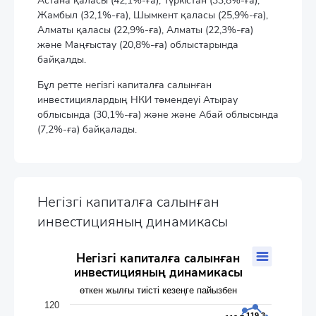
Астана қаласы (42,1%-ға), Түркістан (33,8%-ға),
Жамбыл (32,1%-ға), Шымкент қаласы (25,9%-ға),
Алматы қаласы (22,9%-ға), Алматы (22,3%-ға)
және Маңғыстау (20,8%-ға) облыстарында
байқалды.
Бұл ретте негізгі капиталға салынған
инвестициялардың НКИ төмендеуі Атырау
облысында (30,1%-ға) және және Абай облысында
(7,2%-ға) байқалады.
Негізгі капиталға салынған
инвестицияның динамикасы
Негізгі капиталға салынған инвестицияның динамикасы
Негізгі капиталға салынған
инвестицияның динамикасы
Line chart with 19 data points.
өткен жылғы тиісті кезеңге пайызбен
өткен жылғы тиісті кезеңге пайызбен
The chart has 1 X axis displaying categories.
120
119.3
119.3