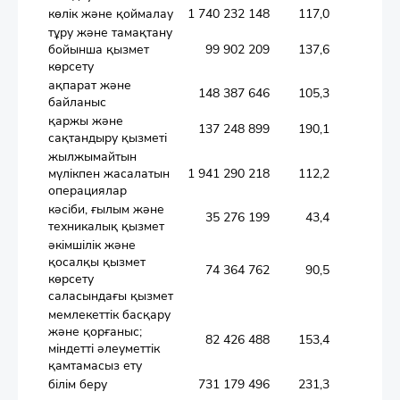
көлік және қоймалау
1 740 232 148
117,0
тұру және тамақтану
бойынша қызмет
99 902 209
137,6
көрсету
ақпарат және
148 387 646
105,3
байланыс
қаржы және
137 248 899
190,1
сақтандыру қызметі
жылжымайтын
мүлікпен жасалатын
1 941 290 218
112,2
операциялар
кәсіби, ғылым және
35 276 199
43,4
техникалық қызмет
әкімшілік және
қосалқы қызмет
74 364 762
90,5
көрсету
саласындағы қызмет
мемлекеттік басқару
және қорғаныс;
82 426 488
153,4
міндетті әлеуметтік
қамтамасыз ету
білім беру
731 179 496
231,3