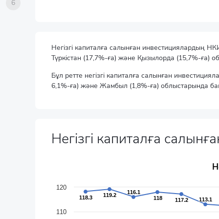
6
Негізгі капиталға салынған инвестициялардың НКИ ө
Түркістан (17,7%-ға) және Қызылорда (15,7%-ға) 
Бұл ретте негізгі капиталға салынған инвестициял
6,1%-ға) және Жамбыл (1,8%-ға) облыстарында ба
Негізгі капиталға салын
Негізгі капиталға салынған инвестицияның динам
Н
Line chart with 22 data points.
өткен жылғы тиісті кезеңге пайызбен
120
116.1
116.1
119.2
119.2
The chart has 1 X axis displaying categories.
118.3
118.3
118
118
113.1
113.1
117.2
117.2
The chart has 1 Y axis displaying values. Data ranges f
110