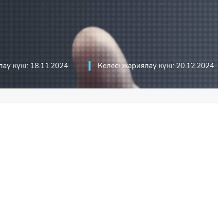
стикасы
ика
асы
кациялық технологиялар және
ау күні: 18.11.2024
Келесі жариялау күні: 20.12.2024
сы