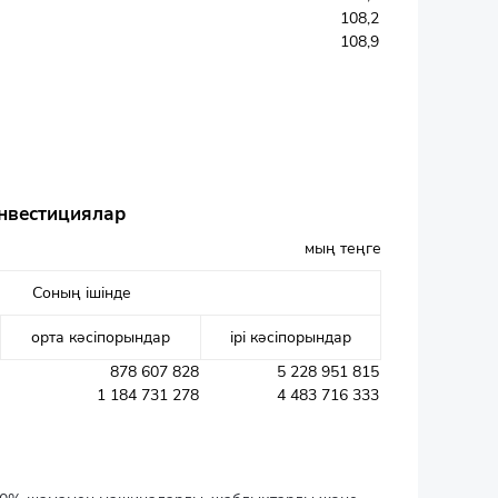
108,2
108,9
инвестициялар
мың теңге
Соның ішінде
орта кәсіпорындар
ірі кәсіпорындар
878 607 828
5 228 951 815
1 184 731 278
4 483 716 333