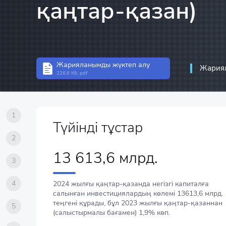
қаңтар-қазан)
Инвестициялар стати
Құрылымдық статист
Кәсіпорын статистик
Жарияланымды жүктеп алу
Ақпараттық-коммуни
Жариял
226.8 Кб, pdf
байланыс статистика
1
Түйінді тұстар
2
13 613,6 млрд.
3
4
2024 жылғы қаңтар-қазанда негізгі капиталға
салынған инвестициялардың көлемі 13613,6 млрд.
теңгені құрады, бұл 2023 жылғы қаңтар-қазаннан
5
(салыстырмалы бағамен) 1,9% көп.