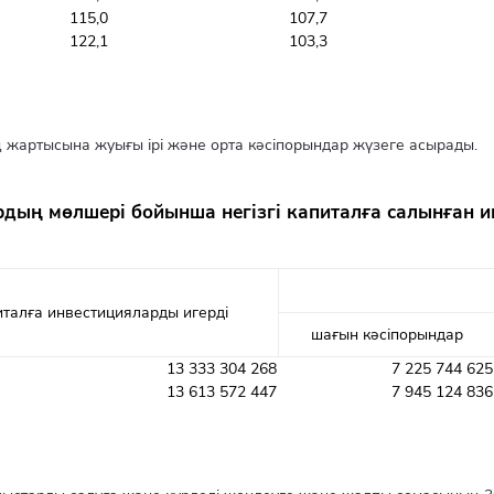
115,0
107,7
122,1
103,3
 жартысына жуығы ірі және орта кәсіпорындар жүзеге асырады.
дың мөлшері бойынша негізгі капиталға салынған 
питалға инвестицияларды игерді
шағын кәсіпорындар
13 333 304 268
7 225 744 625
13 613 572 447
7 945 124 836