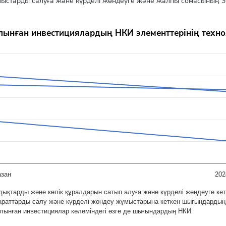
ыстарды салуға және күрделі жөндеуге және жалпы сомасының
И элементтерінің технологиялық құрылымы
салынған инвестициялардың НКИ элементтерінің тех
rom 47.7 to 126.
азан
202
ықтарды және көлік құралдарын сатып алуға және күрделі жендеуге к
араттарды салу және күрделі жөндеу жұмыстарына кеткен шығындарды
салынған инвестициялар көлеміндегі өзге де шығындардың НКИ