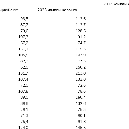
2024 жылғы 
ыркүйекке
2023 жылғы қазанға
93,5
112,6
87,7
112,7
79,6
128,5
107,3
91,2
57,2
74,7
131,1
115,3
105,5
143,9
82,9
77,3
62,0
150,2
131,7
213,8
107,4
132,0
72,0
72,6
107,5
75,6
89,0
150,4
89,8
132,6
29,1
75,3
71,3
90,1
75,4
91,8
124,0
145,5