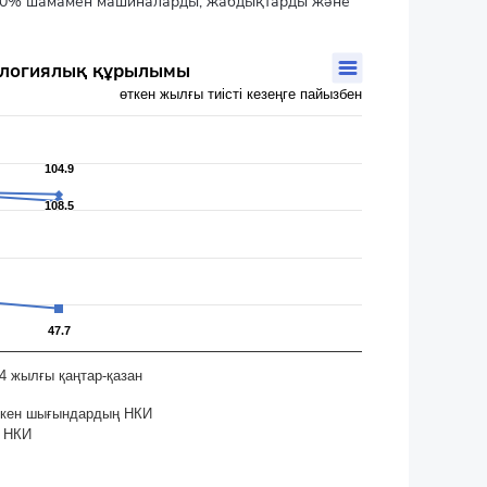
 30% шамамен машиналарды, жабдықтарды және
нологиялық құрылымы
өткен жылғы тиісті кезеңге пайызбен
104.9
104.9
108.5
108.5
47.7
47.7
4 жылғы қаңтар-қазан
еткен шығындардың НКИ
ң НКИ