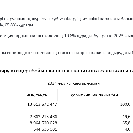
шаруашылық жүргізуші субъектілердің меншікті қаражаты болып 
ің 65,8%-құрады.
естициялардың жалпы көлемінің 19,6% құрады, бұл ретте 2023 жы
алпы көлемінде экономиканың нақты секторын қаржыландырудағы 
ру көздері бойынша негізгі капиталға салынған ин
2024 жылғы қаңтар-қазан
мың теңге
қорытындыға пайызбен
13 613 572 447
100,0
2 662 213 466
19,6
8 964 520 628
65,8
544 636 001
4,0