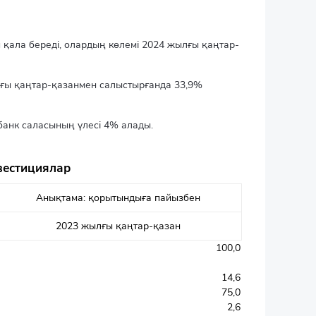
қала береді, олардың көлемі 2024 жылғы қаңтар-
лғы қаңтар-қазанмен салыстырғанда 33,9%
банк саласының үлесі 4% алады.
вестициялар
Анықтама: қорытындыға пайызбен
2023 жылғы қаңтар-қазан
100,0
14,6
75,0
2,6