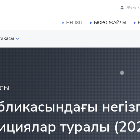
Жеке к
НЕГІЗГІ
БЮРО ЖАЙЛЫ
тикасы
 статистикасы
ық және балық шаруашылығы
асы
касы
бликасындағы негізг
истикасы
тициялар туралы (2
ы