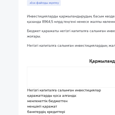
End of interactive chart.
.xlsx файлды жүктеу
Инвестицияларды қаржыландырудың басым көздері 
қазанда 8964,5 млрд.теңгені немесе жалпы көлемн
Бюджет қаражаты негізгі капиталға салынған инв
жоғары.
Негізгі капиталға салынған инвестициялардың ж
Қаржыланды
Негізгі капиталға салынған инвестициялар
қаражаттарды қоса алғанда:
мемлекеттік бюджеттен
меншікті қаражат
банктердің кредиттері