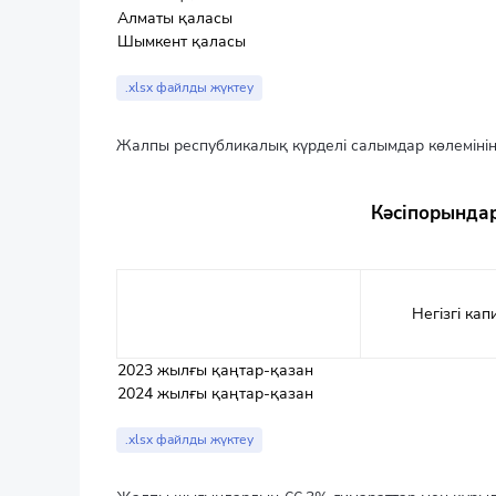
Алматы қаласы
Шымкент қаласы
.xlsx файлды жүктеу
Жалпы республикалық күрделі салымдар көлемінің
Кәсіпорындар
Негізгі ка
2023 жылғы қаңтар-қазан
2024 жылғы қаңтар-қазан
.xlsx файлды жүктеу