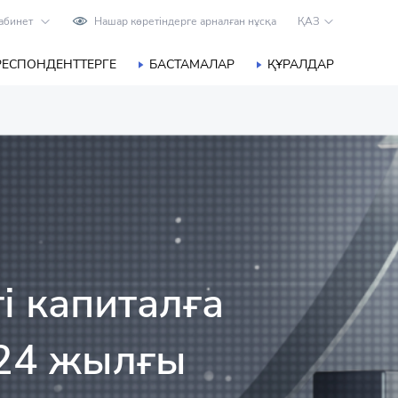
абинет
Нашар көретіндерге арналған нұсқа
ҚАЗ
РЕСПОНДЕНТТЕРГЕ
БАСТАМАЛАР
ҚҰРАЛДАР
і капиталға
024 жылғы