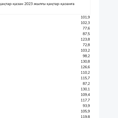
қаңтар-қазан 2023 жылғы қаңтар-қазанға
101,9
102,3
77,6
87,5
123,8
72,8
103,2
98,2
130,8
126,6
110,2
115,7
87,2
130,1
109,4
117,7
93,9
105,9
119,8