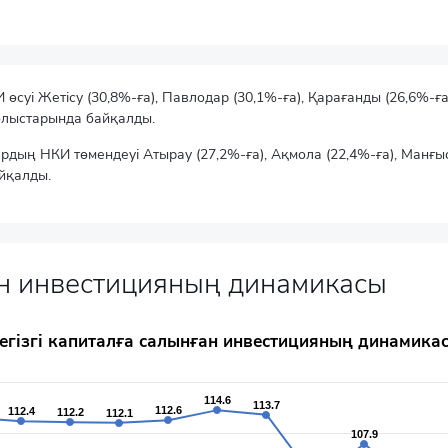
суі Жетісу (30,8%-ға), Павлодар (30,1%-ға), Қарағанды (26,6%-ға)
облыстарында байқалды.
ардың НКИ төмендеуі Атырау (27,2%-ға), Ақмола (22,4%-ға), Манғыс
йқалды.
ған инвестицияның динамикасы
икасы
егізгі капиталға салынған инвестицияның динамика
114.6
114.6
113.7
113.7
112.6
112.6
112.4
112.4
112.2
112.2
112.1
112.1
rom 93.5 to 119.2.
107.9
107.9