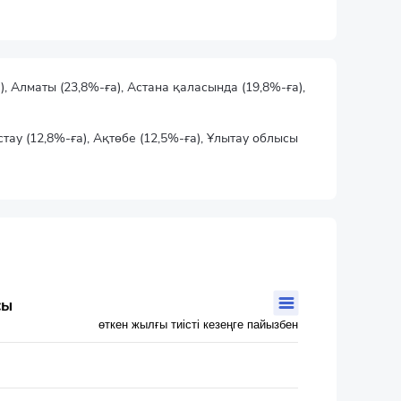
, Алматы (23,8%-ға), Астана қаласында (19,8%-ға),
тау (12,8%-ға), Ақтөбе (12,5%-ға), Ұлытау облысы
сы
өткен жылғы тиісті кезеңге пайызбен