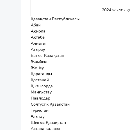
2024 жылғы қ
Қазақстан Республикасы
Абай
Ақмола
Ақтөбе
Алматы
Атырау
Батыс-Казақстан
Жамбыл
Жетісу
Қарағанды
Қостанай
Қызылорда
Манғыстау
Павлодар
Солтүстік Қазақстан
Түркістан
Ұлытау
Шығыс Қазақстан
Астана қаласы