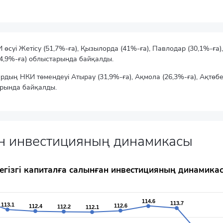
суі Жетісу (51,7%-ға), Қызылорда (41%-ға), Павлодар (30,1%-ға), Т
14,9%-ға) облыстарында байқалды.
ардың НКИ төмендеуі Атырау (31,9%-ға), Ақмола (26,3%-ға), Ақтөбе
арында байқалды.
ған инвестицияның динамикасы
икасы
егізгі капиталға салынған инвестицияның динамика
114.6
114.6
113.7
113.7
113.1
113.1
112.6
112.6
112.4
112.4
112.2
112.2
112.1
112.1
rom 93.5 to 119.2.