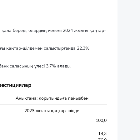
қала береді, олардың көлемі 2024 жылғы қаңтар-
лғы қаңтар-шілдемен салыстырғанда 22,3%
анк саласының үлесі 3,7% алады.
вестициялар
Анықтама: қорытындыға пайызбен
2023 жылғы қаңтар-шілде
100,0
14,3