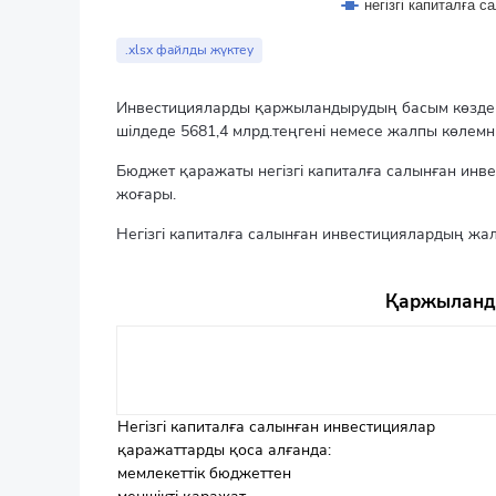
негізгі капиталға 
End of interactive chart.
.xlsx файлды жүктеу
Инвестицияларды қаржыландырудың басым көздері 
шілдеде 5681,4 млрд.теңгені немесе жалпы көлемн
Бюджет қаражаты негізгі капиталға салынған инв
жоғары.
Негізгі капиталға салынған инвестициялардың жа
Қаржыланды
Негізгі капиталға салынған инвестициялар
қаражаттарды қоса алғанда:
мемлекеттік бюджеттен