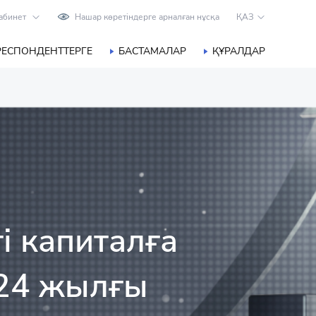
абинет
Нашар көретіндерге арналған нұсқа
ҚАЗ
РЕСПОНДЕНТТЕРГЕ
БАСТАМАЛАР
ҚҰРАЛДАР
і капиталға
024 жылғы