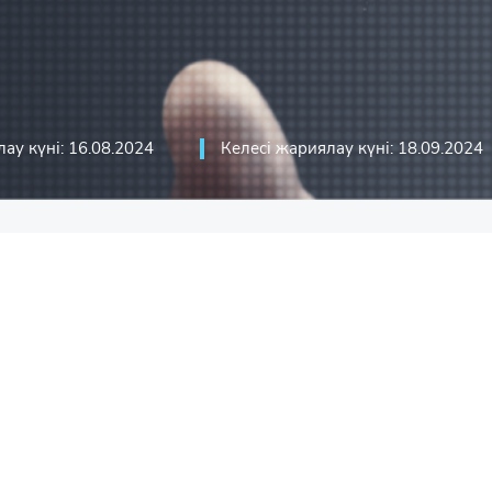
стикасы
ика
асы
кациялық технологиялар және
ау күні: 16.08.2024
Келесі жариялау күні: 18.09.2024
сы