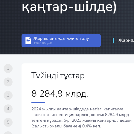
қаңтар-шілде)
Инвестициялар стати
Құрылымдық статист
Кәсіпорын статистик
Жарияланымды жүктеп алу
Ақпараттық-коммуни
Жариял
196.8 Кб, pdf
байланыс статистика
1
Түйінді тұстар
2
8 284,9 млрд.
3
4
2024 жылғы қаңтар-шілдеде негізгі капиталға
салынған инвестициялардың көлемі 8284,9 млрд.
теңгені құрады, бұл 2023 жылғы қаңтар-шілдеден
5
(салыстырмалы бағамен) 0,4% көп.