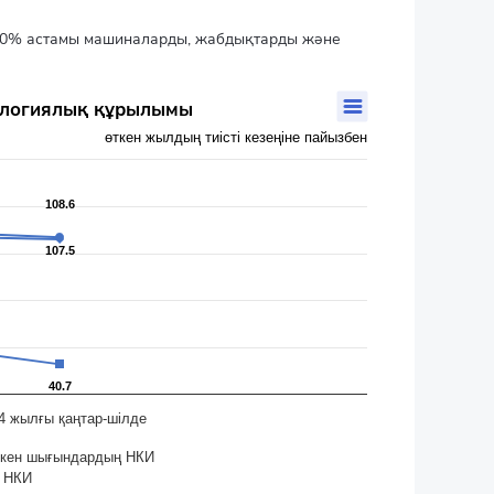
30% астамы машиналарды, жабдықтарды және
нологиялық құрылымы
өткен жылдың тиісті кезеңіне пайызбен
108.6
108.6
107.5
107.5
40.7
40.7
4 жылғы қаңтар-шілде
еткен шығындардың НКИ
ң НКИ