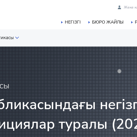
Жеке к
НЕГІЗГІ
БЮРО ЖАЙЛЫ
тикасы
 статистикасы
ық және балық шаруашылығы
асы
касы
бликасындағы негізг
истикасы
тициялар туралы (2
ы