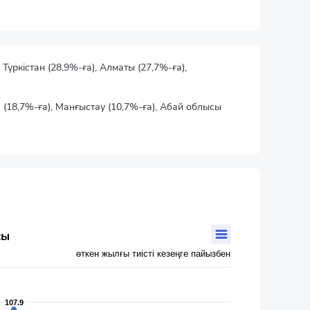
үркістан (28,9%-ға), Алматы (27,7%-ға),
 (18,7%-ға), Манғыстау (10,7%-ға), Абай облысы
сы
өткен жылғы тиісті кезеңге пайызбен
107.9
107.9