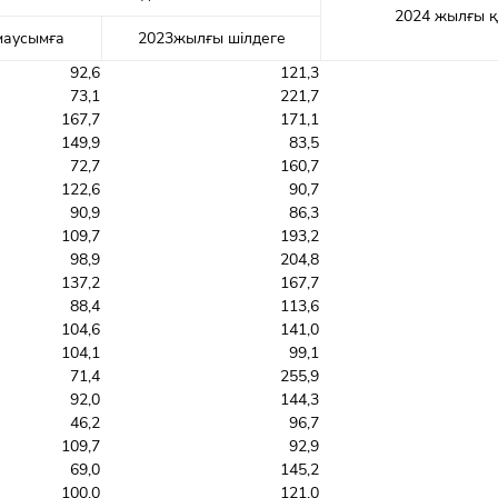
2024 жылғы қ
маусымға
2023жылғы шілдеге
92,6
121,3
73,1
221,7
167,7
171,1
149,9
83,5
72,7
160,7
122,6
90,7
90,9
86,3
109,7
193,2
98,9
204,8
137,2
167,7
88,4
113,6
104,6
141,0
104,1
99,1
71,4
255,9
92,0
144,3
46,2
96,7
109,7
92,9
69,0
145,2
100,0
121,0