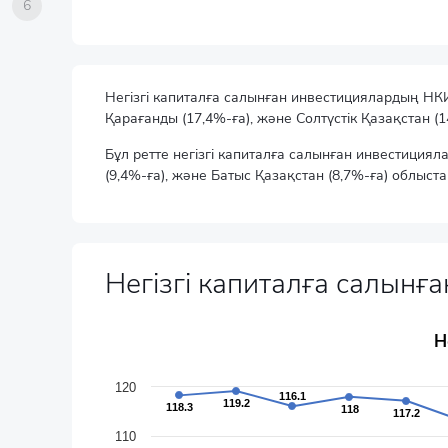
6
Негізгі капиталға салынған инвестициялардың НКИ ө
Қарағанды (17,4%-ға), және Солтүстік Қазақстан (
Бұл ретте негізгі капиталға салынған инвестициял
(9,4%-ға), және Батыс Қазақстан (8,7%-ға) облыст
Негізгі капиталға салын
Негізгі капиталға салынған инвестицияның динам
Н
Line chart with 19 data points.
өткен жылғы тиісті кезеңге пайызбен
120
116.1
116.1
The chart has 1 X axis displaying categories.
119.2
119.2
118.3
118.3
118
118
117.2
117.2
The chart has 1 Y axis displaying values. Data ranges f
110