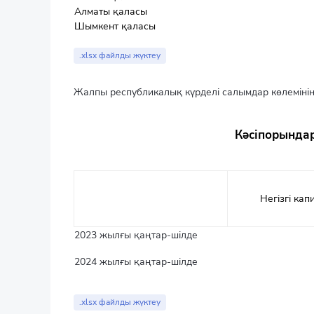
Алматы қаласы
Шымкент қаласы
.xlsx файлды жүктеу
Жалпы республикалық күрделі салымдар көлемінің
Кәсіпорындар
Негізгі ка
2023 жылғы қаңтар-шілде
2024 жылғы қаңтар-шілде
.xlsx файлды жүктеу