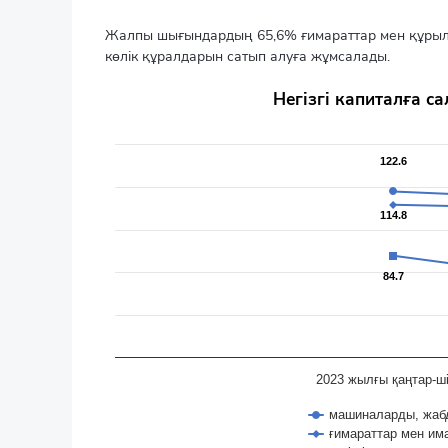
Жалпы шығындардың 65,6% ғимараттар мен құрыл
көлік құралдарын сатып алуға жұмсалады.
Негізгі капиталға салынған инвестициялардың НК
Негізгі капиталға 
Line chart with 3 lines.
өткен жылдың тиісті кезеңіне пайызбен
The chart has 1 X axis displaying categories.
122.6
122.6
The chart has 1 Y axis displaying values. Data ranges f
114.8
114.8
84.7
84.7
2023 жылғы қаңтар-ш
машиналарды, жабд
ғимараттар мен им