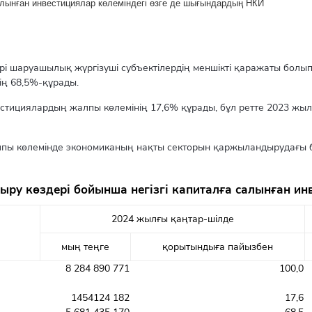
салынған инвестициялар көлеміндегі өзге де шығындардың НКИ
шаруашылық жүргізуші субъектілердің меншікті қаражаты болып 
ің 68,5%-құрады.
естициялардың жалпы көлемінің 17,6% құрады, бұл ретте 2023 жы
лпы көлемінде экономиканың нақты секторын қаржыландырудағы б
ру көздері бойынша негізгі капиталға салынған ин
2024 жылғы қаңтар-шілде
мың теңге
қорытындыға пайызбен
8 284 890 771
100,0
1454124 182
17,6