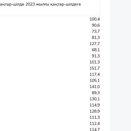
аңтар-шілде 2023 жылғы қаңтар-шілдеге
100,4
90,6
73,7
81,3
127,7
68,1
91,3
101,3
151,7
117,4
105,1
141,0
89,3
130,1
114,9
128,9
111,3
112,4
114,7