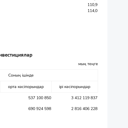
110,9
114,0
инвестициялар
мың теңге
Соның ішінде
орта кәсіпорындар
ірі кәсіпорындар
537 100 850
3 412 119 837
690 924 598
2 816 406 228