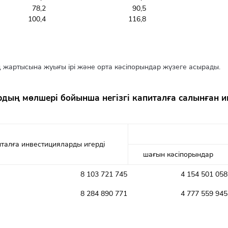
78,2
90,5
100,4
116,8
 жартысына жуығы ірі және орта кәсіпорындар жүзеге асырады.
дың мөлшері бойынша негізгі капиталға салынған 
питалға инвестицияларды игерді
шағын кәсіпорындар
8 103 721 745
4 154 501 058
8 284 890 771
4 777 559 945