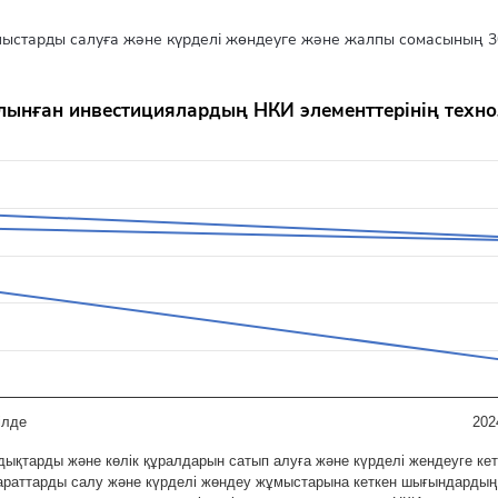
ыстарды салуға және күрделі жөндеуге және жалпы сомасының 
И элементтерінің технологиялық құрылымы
салынған инвестициялардың НКИ элементтерінің тех
rom 40.7 to 122.6.
ілде
202
ықтарды және көлік құралдарын сатып алуға және күрделі жендеуге к
араттарды салу және күрделі жөндеу жұмыстарына кеткен шығындарды