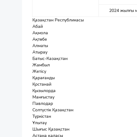
2024 жылғы 
Қазақстан Республикасы
Абай
Ақмола
Ақтөбе
Алматы
Атырау
Батыс-Казақстан
Жамбыл
Жетісу
Қарағанды
Қостанай
Қызылорда
Манғыстау
Павлодар
Солтүстік Қазақстан
Түркістан
Ұлытау
Шығыс Қазақстан
Астана қаласы