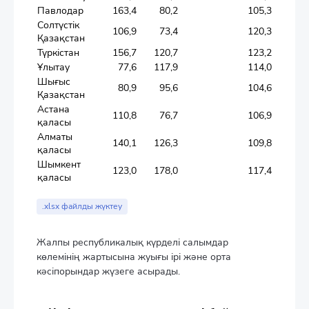
Павлодар
163,4
80,2
105,3
Солтүстік
106,9
73,4
120,3
Қазақстан
Түркістан
156,7
120,7
123,2
Ұлытау
77,6
117,9
114,0
Шығыс
80,9
95,6
104,6
Қазақстан
Астана
110,8
76,7
106,9
қаласы
Алматы
140,1
126,3
109,8
қаласы
Шымкент
123,0
178,0
117,4
қаласы
.xlsx файлды жүктеу
Жалпы республикалық күрделі салымдар
көлемінің жартысына жуығы ірі және орта
кәсіпорындар жүзеге асырады.