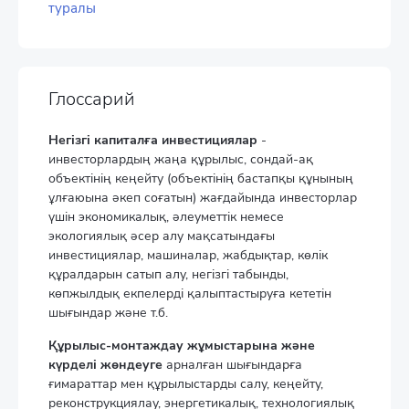
туралы
Глоссарий
Негізгі капиталға инвестициялар
-
инвесторлардың жаңа құрылыс, сондай-ақ
объектінің кеңейту (объектінің бастапқы құнының
ұлғаюына әкеп соғатын) жағдайында инвесторлар
үшін экономикалық, әлеуметтік немесе
экологиялық әсер алу мақсатындағы
инвестициялар, машиналар, жабдықтар, көлік
құралдарын сатып алу, негізгі табынды,
көпжылдық екпелерді қалыптастыруға кететін
шығындар және т.б.
Құрылыс-монтаждау жұмыстарына және
күрделі жөндеуге
арналған шығындарға
ғимараттар мен құрылыстарды салу, кеңейту,
реконструкциялау, энергетикалық, технологиялық