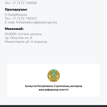
Тел. +7 7172 749056
Орындаушы:
Н.Қайрбекова
Тел. +7 7172 749317
E-mail: N.Kairbekova@aspire.gov.kz
Мекенжай:
010000, Астана қаласы
пр. Мәңгілік ел, 8
Министерлік үй, 4 подъезд