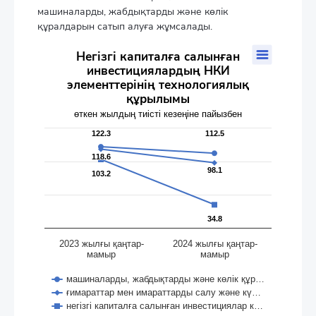
машиналарды, жабдықтарды және көлік
құралдарын сатып алуға жұмсалады.
Негізгі капиталға салынған инвестициялардың НКИ элеме
Негізгі капиталға салынған
инвестициялардың НКИ
Line chart with 3 lines.
элементтерінің технологиялық
өткен жылдың тиісті кезеңіне пайызбен
құрылымы
The chart has 1 X axis displaying categories.
The chart has 1 Y axis displaying values. Data ranges from 34.8
өткен жылдың тиісті кезеңіне пайызбен
122.3
122.3
112.5
112.5
118.6
118.6
98.1
98.1
103.2
103.2
34.8
34.8
2023 жылғы қаңтар-
2024 жылғы қаңтар-
мамыр
мамыр
машиналарды, жабдықтарды және көлік құр…
ғимараттар мен имараттарды салу және кү…
негізгі капиталға салынған инвестициялар к…