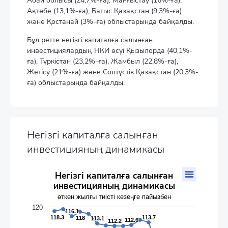
Абай облысы (24,7%-ға), Манғыстау (16%-ға),
Ақтөбе (13,1%-ға), Батыс Қазақстан (9,3%-ға)
және Қостанай (3%-ға) облыстарында байқалды.
Бұл ретте негізгі капиталға салынған
инвестициялардың НКИ өсуі Қызылорда (40,1%-
ға), Түркістан (23,2%-ға), Жамбыл (22,8%-ға),
Жетісу (21%-ға) және Солтүстік Қазақстан (20,3%-
ға) облыстарында байқалды.
Негізгі капиталға салынған
инвестицияның динамикасы
Негізгі капиталға салынған инвестицияның динамикасы
Негізгі капиталға салынған
инвестицияның динамикасы
Line chart with 17 data points.
өткен жылғы тиісті кезеңге пайызбен
өткен жылғы тиісті кезеңге пайызбен
The chart has 1 X axis displaying categories.
120
116.1
116.1
The chart has 1 Y axis displaying values. Data ranges from 93.5
118.3
118.3
113.7
113.7
118
118
113.1
113.1
112.6
112.6
112.2
112.2