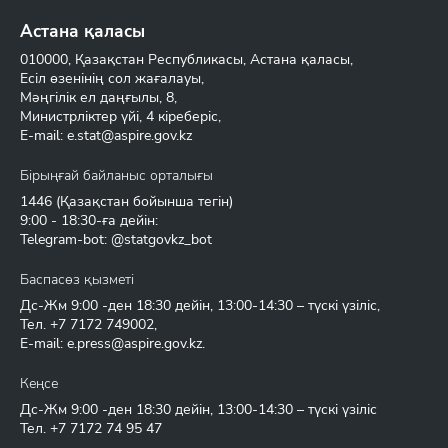
Астана қаласы
010000, Қазақстан Республикасы, Астана қаласы,
Есіл өзенінің сол жағалауы,
Мәңгілік ел даңғылы, 8,
Министрліктер үйі, 4 кіреберіс,
E-mail:
e.stat@aspire.gov.kz
Бірыңғай байланыс орталығы
1446
(Қазақстан бойынша тегін)
9:00 - 18:30-ға дейін:
Telegram-bot: @statgovkz_bot
Баспасөз қызметі
Дс-Жм 9:00 -ден 18:30 дейін, 13:00-14:30 – түскі үзіліс,
Тел.
+7 7172 749002
,
E-mail:
e.press@aspire.gov.kz
.
Кеңсе
Дс-Жм 9:00 -ден 18:30 дейін, 13:00-14:30 – түскі үзіліс
Тел.
+7 7172 74 95 47