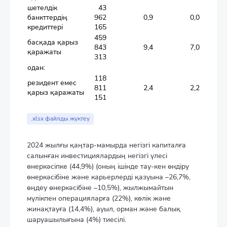
шетелдік
43
банкттердің
962
0,9
0,0
кредиттері
165
459
басқада қарыз
843
9,4
7,0
қаражаты
313
одан:
118
резидент емес
811
2,4
2,2
қарыз қаражаты
151
.xlsx файлды жүктеу
2024 жылғы қаңтар-мамырда негізгі капиталға
салынған инвестициялардың негізгі үлесі
өнеркәсіпке (44,9%) (оның ішінде тау-кен өндіру
өнеркәсібіне және карьерлерді қазуына –26,7%,
өңдеу өнеркәсібіне –10,5%), жылжымайтын
мүлікпен операцияларға (22%), көлік және
жинақтауға (14,4%), ауыл, орман және балық
шаруашылығына (4%) тиесілі.