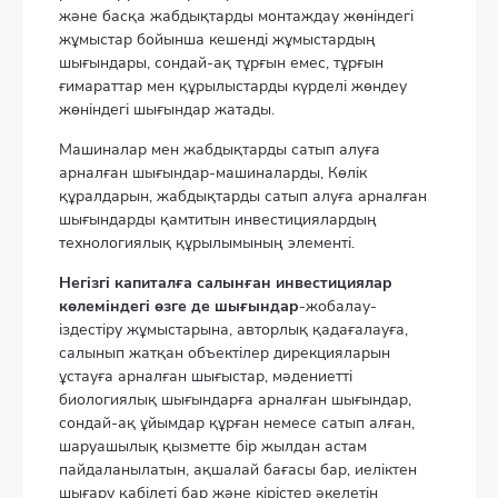
және басқа жабдықтарды монтаждау жөніндегі
жұмыстар бойынша кешенді жұмыстардың
шығындары, сондай-ақ тұрғын емес, тұрғын
ғимараттар мен құрылыстарды күрделі жөндеу
жөніндегі шығындар жатады.
Машиналар мен жабдықтарды сатып алуға
арналған шығындар-машиналарды, Көлік
құралдарын, жабдықтарды сатып алуға арналған
шығындарды қамтитын инвестициялардың
технологиялық құрылымының элементі.
Негізгі капиталға салынған инвестициялар
көлеміндегі өзге де шығындар
-жобалау-
іздестіру жұмыстарына, авторлық қадағалауға,
салынып жатқан объектілер дирекцияларын
ұстауға арналған шығыстар, мәдениетті
биологиялық шығындарға арналған шығындар,
сондай-ақ ұйымдар құрған немесе сатып алған,
шаруашылық қызметте бір жылдан астам
пайдаланылатын, ақшалай бағасы бар, иеліктен
шығару қабілеті бар және кірістер әкелетін