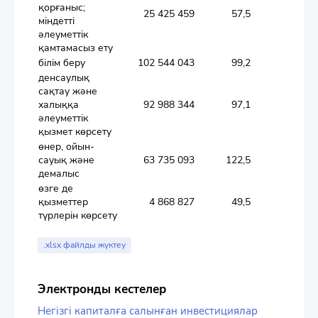
қорғаныс;
25 425 459
57,5
міндетті
әлеуметтік
қамтамасыз ету
білім беру
102 544 043
99,2
денсаулық
сақтау және
халыққа
92 988 344
97,1
әлеуметтік
қызмет көрсету
өнер, ойын-
сауық және
63 735 093
122,5
демалыс
өзге де
қызметтер
4 868 827
49,5
түрлерін көрсету
.xlsx файлды жүктеу
Электронды кестелер
Негізгі капиталға салынған инвестициялар