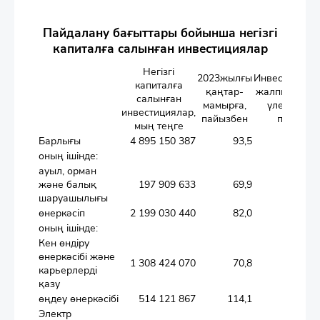
Пайдалану бағыттары бойынша негізгі
капиталға салынған инвестициялар
Негізгі
2023жылғы
Инвестициял
капиталға
қаңтар-
жалпы көлемі
салынған
мамырға,
үлес салма
инвестициялар,
пайызбен
пайызбе
мың теңге
Барлығы
4 895 150 387
93,5
оның ішінде:
ауыл, орман
және балық
197 909 633
69,9
шаруашылығы
өнеркәсіп
2 199 030 440
82,0
оның ішінде:
Кен өндіру
өнеркәсібі және
1 308 424 070
70,8
карьерлерді
қазу
өңдеу өнеркәсібі
514 121 867
114,1
Электр