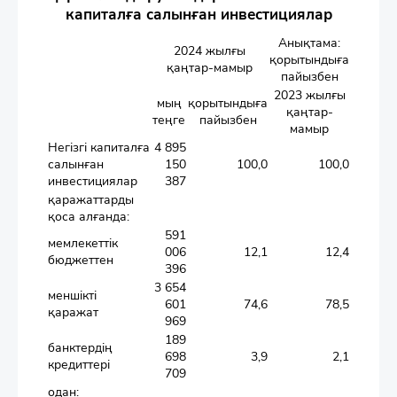
капиталға салынған инвестициялар
Анықтама:
2024 жылғы
қорытындыға
қаңтар-мамыр
пайызбен
2023 жылғы
мың
қорытындыға
қаңтар-
теңге
пайызбен
мамыр
Негізгі капиталға
4 895
салынған
150
100,0
100,0
инвестициялар
387
қаражаттарды
қоса алғанда:
591
мемлекеттік
006
12,1
12,4
бюджеттен
396
3 654
меншікті
601
74,6
78,5
қаражат
969
189
банктердің
698
3,9
2,1
кредиттері
709
одан: