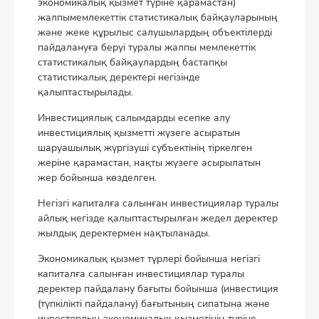
экономикалық қызмет түріне қарамастан)
жалпымемлекеттік статистикалық байқауларының
және жеке құрылыс салушылардың объектілерді
пайдалануға беруі туралы жалпы мемлекеттік
статистикалық байқаулардың бастапқы
статистикалық деректері негізінде
қалыптастырылады.
Инвестициялық салымдарды есепке алу
инвестициялық қызметті жүзеге асыратын
шаруашылық жүргізуші субъектінің тіркелген
жеріне қарамастан, нақты жүзеге асырылатын
жер бойынша көзделген.
Негізгі капиталға салынған инвестициялар туралы
айлық негізде қалыптастырылған жедел деректер
жылдық деректермен нақтыланады.
Экономикалық қызмет түрлері бойынша негізгі
капиталға салынған инвестициялар туралы
деректер пайдалану бағыты бойынша (инвестиция
(түпкілікті пайдалану) бағытының сипатына және
инвестордың экономикалық қызметінің түріне