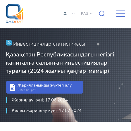
ҚАЗ
Инвестициялар статистикасы
Қазақстан Республикасындағы негізгі
капиталға салынған инвестициялар
туралы (2024 жылғы қаңтар-мамыр)
Жарияланымды жүктеп алу
215.6 Кб, pdf
Жариялау күні: 17.06.2024
Келесі жариялау күні: 17.07.2024