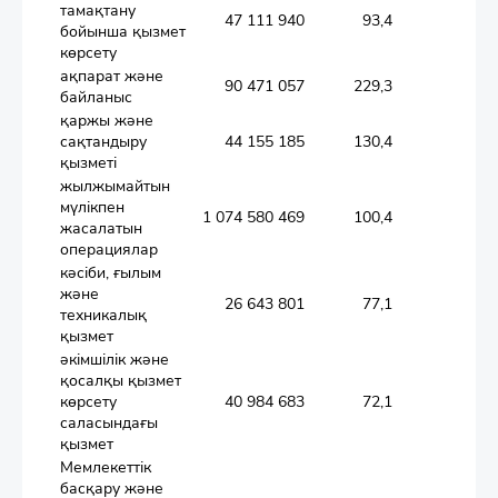
тамақтану
47 111 940
93,4
бойынша қызмет
көрсету
ақпарат және
90 471 057
229,3
байланыс
қаржы және
сақтандыру
44 155 185
130,4
қызметі
жылжымайтын
мүлікпен
1 074 580 469
100,4
жасалатын
операциялар
кәсіби, ғылым
және
26 643 801
77,1
техникалық
қызмет
әкімшілік және
қосалқы қызмет
көрсету
40 984 683
72,1
саласындағы
қызмет
Мемлекеттік
басқару және