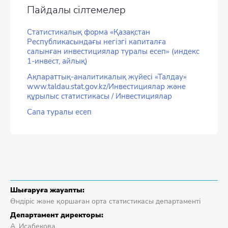
Пайдалы сілтемелер
Статистикалық форма «Қазақстан
Республикасындағы негізгі капиталға
салынған инвестициялар туралы есеп» (индекс
1-инвест, айлық)
Ақпараттық-аналитикалық жүйесі «Талдау»
www.taldau.stat.gov.kz/Инвестициялар және
құрылыс статистикасы / Инвестициялар
Сапа туралы есеп
Шығаруға жауапты:
Өндіріс және қоршаған орта статистикасы департаменті
Департамент директоры:
А. Исабекова