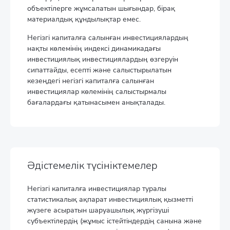
объектілерге жұмсалатын шығындар, бірақ
материалдық құндылықтар емес.
Негізгі капиталға салынған инвестициялардың
нақты көлемінің индексі динамикадағы
инвестициялық инвестициялардың өзгеруін
сипаттайды, есепті және салыстырылатын
кезеңдегі негізгі капиталға салынған
инвестициялар көлемінің салыстырмалы
бағалардағы қатынасымен анықталады.
Әдістемелік түсініктемелер
Негізгі капиталға инвестициялар туралы
статистикалық ақпарат инвестициялық қызметті
жүзеге асыратын шаруашылық жүргізуші
субъектілердің (жұмыс істейтіндердің санына және