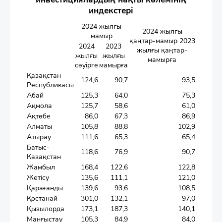
индекстері
2024 жылғы
2024 жылғы
мамыр
қаңтар-мамыр 2023
2024
2023
жылғы қаңтар-
жылғы
жылғы
мамырға
сәуірге
мамырға
Қазақстан
124,6
90,7
93,5
Республикасы
Абай
125,3
64,0
75,3
Ақмола
125,7
58,6
61,0
Ақтөбе
86,0
67,3
86,9
Алматы
105,8
88,8
102,9
Атырау
111,6
65,3
65,4
Батыс-
118,6
76,9
90,7
Казақстан
Жамбыл
168,4
122,6
122,8
Жетісу
135,6
111,1
121,0
Қарағанды
139,6
93,6
108,5
Қостанай
301,0
132,1
97,0
Қызылорда
173,1
187,3
140,1
Манғыстау
105,3
84,9
84,0