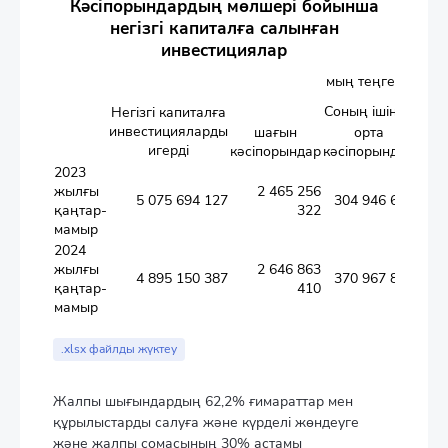
Кәсіпорындардың мөлшері бойынша
негізгі капиталға салынған
инвестициялар
мың теңге
Соның ішінде
Негізгі капиталға
инвестицияларды
шағын
орта
игерді
кәсіпорындар
кәсіпорындар
кәсі
2023
жылғы
2 465 256
5 075 694 127
304 946 671
қаңтар-
322
мамыр
2024
жылғы
2 646 863
4 895 150 387
370 967 822
қаңтар-
410
мамыр
.xlsx файлды жүктеу
Жалпы шығындардың 62,2% ғимараттар мен
құрылыстарды салуға және күрделі жөндеуге
және жалпы сомасының 30% астамы