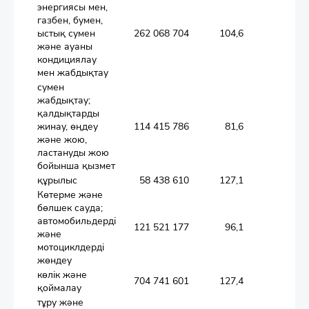
энергиясы мен,
газбен, бумен,
ыстық сумен
262 068 704
104,6
және ауаны
кондициялау
мен жабдықтау
сумен
жабдықтау;
қалдықтарды
жинау, өңдеу
114 415 786
81,6
және жою,
ластануды жою
бойынша қызмет
құрылыс
58 438 610
127,1
Көтерме және
бөлшек сауда;
автомобильдерді
121 521 177
96,1
және
мотоциклдерді
жөндеу
көлік және
704 741 601
127,4
қоймалау
тұру және