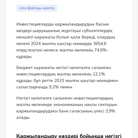
End of interactive chart.
.xlsx файлды жүктеу
Инвестицияларды қаржыландырудың басым
көздері шаруашылық жүргізуші субъектілердің
меншікті қаражаты болып қала береді, олардың
көлемі 2024 жылғы қаңтар-мамырда 3654,6
млрд.теңгені немесе жалпы көлемнің 74,6%-
құрады.
Бюджет қаражаты негізгі капиталға салынған
инвестициялардың жалпы көлемінің 12,1%
құрады, бұл ретте 2023 жылғы қаңтар-мамырмен
салыстырғанда 9,2% төмен.
Негізгі капиталға салынған инвестициялардың
жалпы көлемінде экономиканың нақты секторын
қаржыландырудағы банк саласының үлесі 3,9%
алады.
Қаржыландыру көздері бойынша негізгі