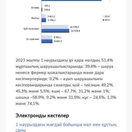
2023 жылғы 1 наурыздағы ірі қара малдың 51,4%
жұртшылық шаруашылықтарында; 39,4% – шаруа
немесе фермер қожалықтарында және дара
кәсіпкерлерінде; 9,2% – ауыл шаруашылығы
кәсіпорындарында саналды; қой – тиісінше 49,2%,
45,3% және 5,5%; ешкі – 67,7%, 31,2% және 1%;
шошқа –58,9%, 9,2% және 31,9%; құс – 24,6%, 1,3%
және 74,1%.
Электронды кестелер
1 наурыздағы жағдай бойынша мал мен құстың
саны