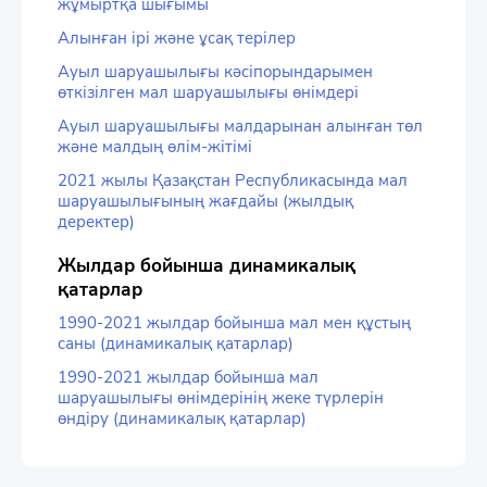
жұмыртқа шығымы
Алынған ірі және ұсақ терілер
Ауыл шаруашылығы кәсіпорындарымен
өткізілген мал шаруашылығы өнімдері
Ауыл шаруашылығы малдарынан алынған төл
және малдың өлім-жітімі
2021 жылы Қазақстан Республикасында мал
шаруашылығының жағдайы (жылдық
деректер)
Жылдар бойынша динамикалық
қатарлар
1990-2021 жылдар бойынша мал мен құстың
саны (динамикалық қатарлар)
1990-2021 жылдар бойынша мал
шаруашылығы өнімдерінің жеке түрлерін
өндіру (динамикалық қатарлар)