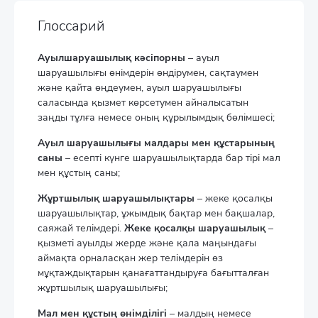
Глоссарий
Ауылшаруашылық кәсіпорны
– ауыл
шаруашылығы өнімдерін өндірумен, сақтаумен
және қайта өңдеумен, ауыл шаруашылығы
саласында қызмет көрсетумен айналысатын
заңды тұлға немесе оның құрылымдық бөлімшесі;
Ауыл шаруашылығы малдары мен құстарының
саны
– есепті күнге шаруашылықтарда бар тірі мал
мен құстың саны;
Жұртшылық шаруашылықтары
– жеке қосалқы
шаруашылықтар, ұжымдық бақтар мен бақшалар,
саяжай телімдері.
Жеке қосалқы шаруашылық
–
қызметі ауылды жерде және қала маңындағы
аймақта орналасқан жер телімдерін өз
мұқтаждықтарын қанағаттандыруға бағытталған
жұртшылық шаруашылығы;
Мал мен құстың өнімділігі
– малдың немесе