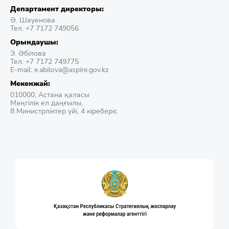
Департамент директоры:
Ә. Шауенова
Тел. +7 7172 749056
Орындаушы:
Э. Әбілова
Тел. +7 7172 749775
E-mail: e.abilova@aspire.gov.kz
Мекенжай:
010000, Астана қаласы
Мәңгілік ел даңғылы,
8 Министрліктер үйі, 4 кіреберіс