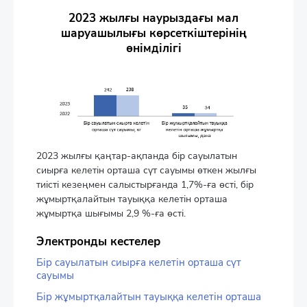
2023 жылғы наурыздағы мал
шаруашылығы көрсеткіштерінің
өнімділігі
2023 жылғы қаңтар-ақпанда бір сауылатын
сиырға келетін орташа сүт сауымы өткен жылғы
тиісті кезеңмен салыстырғанда 1,7%-ға өсті, бір
жұмыртқалайтын тауыққа келетін орташа
жұмыртқа шығымы 2,9 %-ға өсті.
Электронды кестелер
Бір сауылатын сиырға келетін орташа сүт
сауымы
Бір жұмыртқалайтын тауыққа келетін орташа