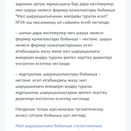
адамнан артық жұмысшысы бар дара кәсіпкерлер
мен шаруа немесе фермер қожалықтары бойынша
"Мал шаруашылығының жағдайы туралы есеп"
№24-аш нысанының ай сайынғы есебі негізінде;
– шағын дара кәсіпкерлер мен шаруа немесе
фермер қожалықтары бойынша – негізіне: шаруа
немесе фермер қожалықтарының есеп
кітабындағы жазу және мал шаруашылығы
өнімдерін өндіру туралы іріктеп зерттеу деректері
енгізілген есептер негізінде;
– жұртшылық шаруашылықтары бойынша –
негізіне: есеп кітабындағы жазу, мал
шаруашылығы өнімдерін өндіру туралы
жұртшылық шаруашылықтарын іріктеп зерттеу
деректері енгізілген есептер негізінде.
Неғұрлым толық әдіснамалық түсініктемелер
келесі сілтаме бойынша қол жетімді:
Мал шаруашылығы бойынша статистикалық