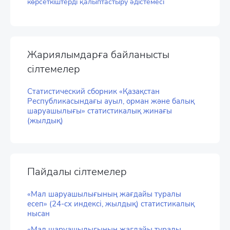
көрсеткіштерді қалыптастыру әдістемесі
Жариялымдарға байланысты
сілтемелер
Статистический сборник «Қазақстан
Республикасындағы ауыл, орман және балық
шаруашылығы» статистикалық жинағы
(жылдық)
Пайдалы сілтемелер
«Мал шаруашылығының жағдайы туралы
есеп» (24-сх индексі, жылдық) статистикалық
нысан
«Мал шаруашылығының жағдайы туралы