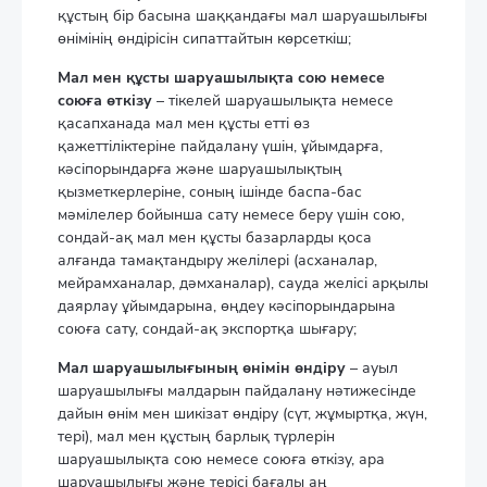
құстың бір басына шаққандағы мал шаруашылығы
өнімінің өндірісін сипаттайтын көрсеткіш;
Мал мен құсты шаруашылықта сою немесе
союға өткізу
– тікелей шаруашылықта немесе
қасапханада мал мен құсты етті өз
қажеттіліктеріне пайдалану үшін, ұйымдарға,
кәсіпорындарға және шаруашылықтың
қызметкерлеріне, соның ішінде баспа-бас
мәмілелер бойынша сату немесе беру үшін сою,
сондай-ақ мал мен құсты базарларды қоса
алғанда тамақтандыру желілері (асханалар,
мейрамханалар, дәмханалар), сауда желісі арқылы
даярлау ұйымдарына, өңдеу кәсіпорындарына
союға сату, сондай-ақ экспортқа шығару;
Мал шаруашылығының өнімін өндіру
– ауыл
шаруашылығы малдарын пайдалану нәтижесінде
дайын өнім мен шикізат өндіру (сүт, жұмыртқа, жүн,
тері), мал мен құстың барлық түрлерін
шаруашылықта сою немесе союға өткізу, ара
шаруашылығы және терісі бағалы аң