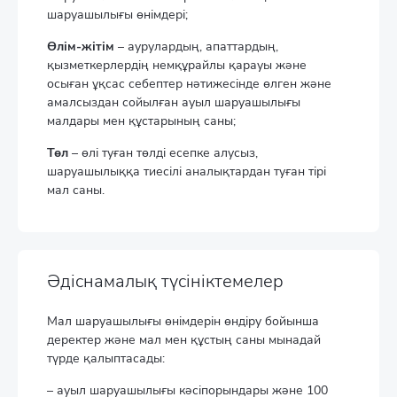
шаруашылығы өнімдері;
Өлім-жітім
– аурулардың, апаттардың,
қызметкерлердің немқұрайлы қарауы және
осыған ұқсас себептер нәтижесінде өлген және
амалсыздан сойылған ауыл шаруашылығы
малдары мен құстарының саны;
Төл
– өлі туған төлді есепке алусыз,
шаруашылыққа тиесілі аналықтардан туған тірі
мал саны.
Әдіснамалық түсініктемелер
Мал шаруашылығы өнімдерін өндіру бойынша
деректер және мал мен құстың саны мынадай
түрде қалыптасады:
– ауыл шаруашылығы кәсіпорындары және 100