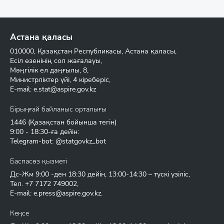
Астана қаласы
010000, Қазақстан Республикасы, Астана қаласы,
Есіл өзенінің сол жағалауы,
Мәңгілік ел даңғылы, 8,
Министрліктер үйі, 4 кіреберіс,
E-mail:
e.stat@aspire.gov.kz
Бірыңғай байланыс орталығы
1446
(Қазақстан бойынша тегін)
9:00 - 18:30-ға дейін:
Telegram-bot: @statgovkz_bot
Баспасөз қызметі
Дс-Жм 9:00 -ден 18:30 дейін, 13:00-14:30 – түскі үзіліс,
Тел.
+7 7172 749002
,
E-mail:
e.press@aspire.gov.kz
.
Кеңсе