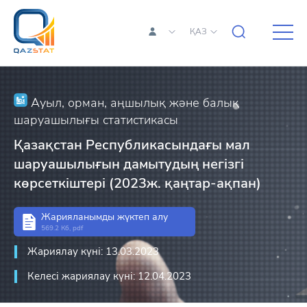
ҚАЗ
Ауыл, орман, аңшылық және балық
шаруашылығы статистикасы
Қазақстан Республикасындағы мал
шаруашылығын дамытудың негізгі
көрсеткіштері (2023ж. қаңтар-ақпан)
Жарияланымды жүктеп алу
569.2 Кб, pdf
Жариялау күні: 13.03.2023
Келесі жариялау күні: 12.04.2023