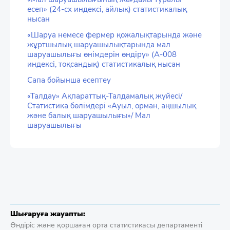
есеп» (24-сх индексі, айлық) статистикалық
нысан
«Шаруа немесе фермер қожалықтарында және
жұртшылық шаруашылықтарында мал
шаруашылығы өнімдерін өндіру» (А-008
индексі, тоқсандық) статистикалық нысан
Сапа бойынша есептеу
«Талдау» Ақпараттық-Талдамалық жүйесі/
Статистика бөлімдері «Ауыл, орман, аңшылық
және балық шаруашылығы»/ Мал
шаруашылығы
Шығаруға жауапты:
Өндіріс және қоршаған орта статистикасы департаменті