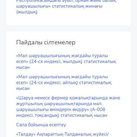
Республикасындағы ауыл, орман және балық
шаруашылығы» статистикалық жинағы
(жылдық)
Пайдалы сілтемелер
«Мал шаруашылығының жағдайы туралы
есеп» (24-сх индексі, жылдық) статистикалық
нысан
«Мал шаруашылығының жағдайы туралы
есеп» (24-сх индексі, айлық) статистикалық
нысан
«Шаруа немесе фермер қожалықтарында және
жұртшылық шаруашылықтарында мал
шаруашылығы өнімдерін өндіру» (А-008
индексі, тоқсандық) статистикалық нысан
Сапа бойынша есептеу
«Талдау» Ақпараттық-Талдамалық жүйесі/