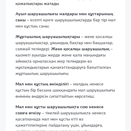
қожалықтары жатады.
Ауыл шаруашылығы малдары мен құстарының
саны
– есепті күнге шаруашылықтарда бар тірі мал
мен құстың саны;
Жұртшылық шаруашылықтары
– жеке қосалқы
шаруашылықтар, ұжымдық бақтар мен бақшалар,
саяжай телімдері.
Жеке қосалқы шаруашылық
–
қызметі ауылды жерде және қала маңындағы
аймақта орналасқан жер телімдерін өз
мұқтаждықтарын қанағаттандыруға бағытталған
жұртшылық шаруашылығы;
Мал мен құстың өнімділігі
– малдың немесе
құстың бір басына шаққандағы мал шаруашылығы
өнімінің өндірісін сипаттайтын көрсеткіш;
Мал мен құсты шаруашылықта сою немесе
союға өткізу
– тікелей шаруашылықта немесе
қасапханада мал мен құсты етті өз
қажеттіліктеріне пайдалану үшін, ұйымдарға,