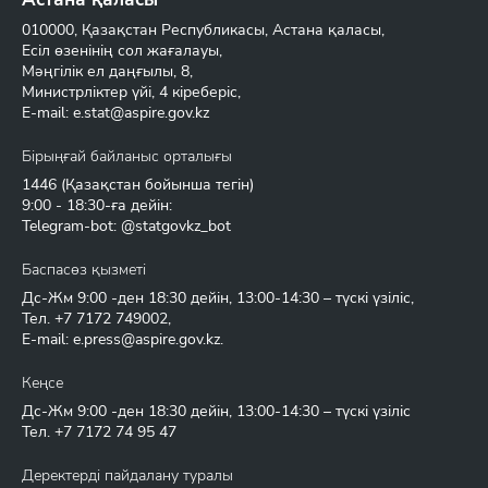
010000, Қазақстан Республикасы, Астана қаласы,
Есіл өзенінің сол жағалауы,
Мәңгілік ел даңғылы, 8,
Министрліктер үйі, 4 кіреберіс,
E-mail:
e.stat@aspire.gov.kz
Бірыңғай байланыс орталығы
1446
(Қазақстан бойынша тегін)
9:00 - 18:30-ға дейін:
Telegram-bot: @statgovkz_bot
Баспасөз қызметі
Дс-Жм 9:00 -ден 18:30 дейін, 13:00-14:30 – түскі үзіліс,
Тел.
+7 7172 749002
,
E-mail:
e.press@aspire.gov.kz
.
Кеңсе
Дс-Жм 9:00 -ден 18:30 дейін, 13:00-14:30 – түскі үзіліс
Тел.
+7 7172 74 95 47
Деректерді пайдалану туралы