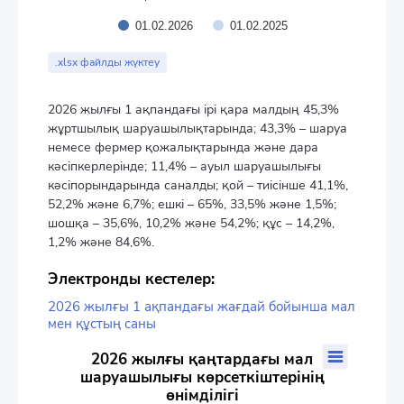
01.02.2026
01.02.2025
End of interactive chart.
.xlsx файлды жүктеу
2026 жылғы 1 ақпандағы ірі қара малдың 45,3%
жұртшылық шаруашылықтарында; 43,3% – шаруа
немесе фермер қожалықтарында және дара
кәсіпкерлерінде; 11,4% – ауыл шаруашылығы
кәсіпорындарында саналды; қой – тиісінше 41,1%,
52,2% және 6,7%; ешкі – 65%, 33,5% және 1,5%;
шошқа – 35,6%, 10,2% және 54,2%; құс – 14,2%,
1,2% және 84,6%.
Электронды кестелер:
2026 жылғы 1 ақпандағы жағдай бойынша мал
мен құстың саны
2026 жылғы қаңтардағы мал шаруашылығы көрсеткіштерінің
2026 жылғы қаңтардағы мал
шаруашылығы көрсеткіштерінің
Bar chart with 2 data series.
өнімділігі
The chart has 1 X axis displaying categories.