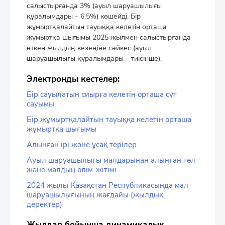
салыстырғанда 3% (ауыл шаруашылығы
құралымдары – 6,5%) көшейді. Бір
жұмыртқалайтын тауыққа келетін орташа
жұмыртқа шығымы 2025 жылмен салыстырғанда
өткен жылдың кезеңіне сәйкес (ауыл
шаруашылығы құралымдары – тиісінше).
Электронды кестелер:
Бір сауылатын сиырға келетін орташа сүт
сауымы
Бір жұмыртқалайтын тауыққа келетін орташа
жұмыртқа шығымы
Алынған ірі және ұсақ терілер
Ауыл шаруашылығы малдарынан алынған төл
және малдың өлім-жітімі
2024 жылы Қазақстан Республикасында мал
шаруашылығының жағдайы (жылдық
деректер)
Жылдар бойынша динамикалық