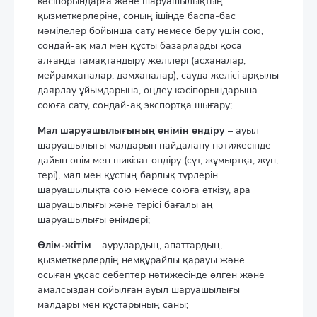
кәсіпорындарға және шаруашылықтың
қызметкерлеріне, соның ішінде баспа-бас
мәмілелер бойынша сату немесе беру үшін сою,
сондай-ақ мал мен құсты базарларды қоса
алғанда тамақтандыру желілері (асханалар,
мейрамханалар, дәмханалар), сауда желісі арқылы
даярлау ұйымдарына, өңдеу кәсіпорындарына
союға сату, сондай-ақ экспортқа шығару;
Мал шаруашылығының өнімін өндіру
– ауыл
шаруашылығы малдарын пайдалану нәтижесінде
дайын өнім мен шикізат өндіру (сүт, жұмыртқа, жүн,
тері), мал мен құстың барлық түрлерін
шаруашылықта сою немесе союға өткізу, ара
шаруашылығы және терісі бағалы аң
шаруашылығы өнімдері;
Өлім-жітім
– аурулардың, апаттардың,
қызметкерлердің немқұрайлы қарауы және
осыған ұқсас себептер нәтижесінде өлген және
амалсыздан сойылған ауыл шаруашылығы
малдары мен құстарының саны;