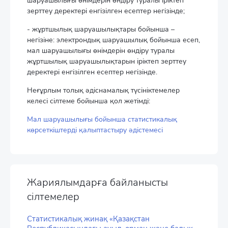
шаруашылығы өнімдерін өндіру туралы іріктеп
зерттеу деректері енгізілген есептер негізінде;
- жұртшылық шаруашылықтары бойынша –
негізіне: электрондық шаруашылық бойынша есеп,
мал шаруашылығы өнімдерін өндіру туралы
жұртшылық шаруашылықтарын іріктеп зерттеу
деректері енгізілген есептер негізінде.
Неғұрлым толық әдіснамалық түсініктемелер
келесі сілтеме бойынша қол жетімді:
Мал шаруашылығы бойынша статистикалық
көрсеткіштерді қалыптастыру әдістемесі
Жариялымдарға байланысты
сілтемелер
Статистикалық жинақ «Қазақстан