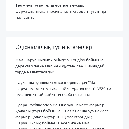
Төл
– өлі туған төлді есепке алусыз,
шаруашылыққа тиесілі аналықтардан туған тірі
мал саны.
Әдіснамалық түсініктемелер
Мал шаруашылығы өнімдерін өндіру бойынша
деректер және мал мен құстың саны мынадай
түрде қалыптасады:
- ауыл шаруашылығы кәсіпорындары "Мал
шаруашылығының жағдайы туралы есеп" №24-сх
нысанының ай сайынғы есебі негізінде;
- дара кәсіпкерлер мен шаруа немесе фермер
қожалықтары бойынша – негізіне: шаруа немесе
фермер қожалықтарының электрондық
шаруашылық бойынша есеп және мал