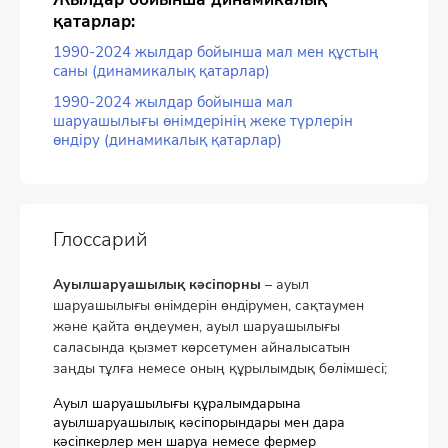
қатарлар:
1990-2024 жылдар бойынша мал мен құстың
саны (динамикалық қатарлар)
1990-2024 жылдар бойынша мал
шаруашылығы өнімдерінің жеке түрлерін
өндіру (динамикалық қатарлар)
Глоссарий
Ауылшаруашылық кәсіпорны
– ауыл
шаруашылығы өнімдерін өндірумен, сақтаумен
және қайта өңдеумен, ауыл шаруашылығы
саласында қызмет көрсетумен айналысатын
заңды тұлға немесе оның құрылымдық бөлімшесі;
Ауыл шаруашылығы құралымдарына
ауылшаруашылық кәсіпорындары мен дара
кәсіпкерлер мен шаруа немесе фермер