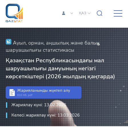
ҚАЗ
Ауыл, орман, аңшылық және балық
шаруашылығы статистикасы
Қазақстан Республикасындағы мал
шаруашылығы дамуының негізгі
көрсеткіштері (2026 жылдың қаңтарда)
Жарияланымды жүктеп алу
610 Кб, pdf
Жариялау күні: 13.02.2026
Келесі жариялау күні: 13.03.2026