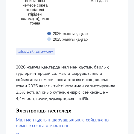
сойылғаны
млн.дана
немесе союға
өткізілгені
(тірідей
салмақта), мың
тонна
2026 жылғы қаңтар
2025 жылғы қаңтар
End of interactive chart.
.xlsx файлды жүктеу
2026 жылғы қаңтарда мал мен құстың барлық
түрлерінің тірідей салмақта шаруашылықта
сойылғаны немесе союға өткізілгенінің көлемі
өткен 2025 жылғы тиісті кезеңмен салыстырғанда
2,3% өсті, ал сиыр сүтінің өндірісі сәйкесінше –
4,4% өсті, тауық жұмыртқасы – 5,8%.
Электронды кестелер:
Мал мен құстың шаруашылықта сойылғаны
немесе союға өткізілгені