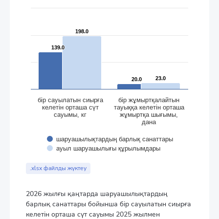
The chart has 2 Y axes displaying values, and values.
198.0
198.0
139.0
139.0
23.0
23.0
20.0
20.0
бір сауылатын сиырға
бір жұмыртқалайтын
келетін орташа сүт
тауыққа келетін орташа
сауымы, кг
жұмыртқа шығымы,
дана
шаруашылықтардың барлық санаттары
ауыл шаруашылығы құрылымдары
End of interactive chart.
.xlsx файлды жүктеу
2026 жылғы қаңтарда шаруашылықтардың
барлық санаттары бойынша бір сауылатын сиырға
келетін орташа сүт сауымы 2025 жылмен