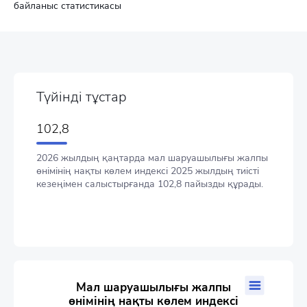
байланыс статистикасы
Түйінді тұстар
102,8
2026 жылдың қаңтарда мал шаруашылығы жалпы
өнімінің нақты көлем индексі 2025 жылдың тиісті
кезеңімен салыстырғанда 102,8 пайызды құрады.
Мал шаруашылығы жалпы өнімінің нақты көлем индексі
Мал шаруашылығы жалпы
өнімінің нақты көлем индексі
Line chart with 13 data points.