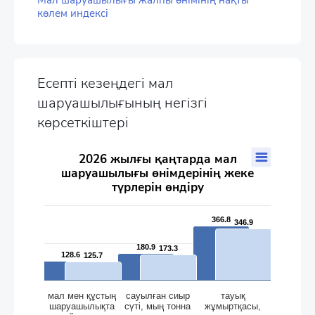
Мал шаруашылығы жалпы өнімінің нақты
көлем индексі
Есепті кезеңдегі мал
шаруашылығының негізгі
көрсеткіштері
2026 жылғы қаңтарда мал шаруашылығы өнімдерінің жеке 
2026 жылғы қаңтарда мал
шаруашылығы өнімдерінің жеке
Bar chart with 2 data series.
түрлерін өндіру
The chart has 1 X axis displaying categories.
The chart has 2 Y axes displaying values, and values.
366.8
366.8
346.9
346.9
180.9
180.9
173.3
173.3
128.6
128.6
125.7
125.7
мал мен құстың
сауылған сиыр
тауық
шаруашылықта
сүтi, мың тонна
жұмыртқасы,