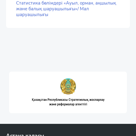
Статистика бөлімдері «Ауыл, орман, аңшылық
және балық шаруашылығы»/ Мал
шаруашылығы
Астана қаласы