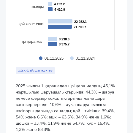
4 132.2
4 132.2
жылқы
4 410.9
4 410.9
22 252.1
22 252.1
қой және ешкі
21 700.7
21 700.7
8 238.6
8 238.6
ірі қара мал
8 375.7
8 375.7
01.11.2025
01.11.2024
End of interactive chart.
.xlsx файлды жүктеу
2025 жылғы 1 қарашадағы ірі қара малдың 45,1%
жұртшылық шаруашылықтарында; 44,3% – шаруа
немесе фермер қожалықтарында және дара
кәсіпкерлерінде; 10,6% – ауыл шаруашылығы
кәсіпорындарында саналды; қой – тиісінше 39,4%,
54% және 6,6%; ешкі – 63,5%, 34,9% және 1,6%;
шошқа – 33,4%, 11,9% және 54,7%; құс – 15,4%,
1,3% және 83,3%.