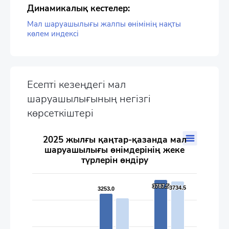
Динамикалық кестелер:
Мал шаруашылығы жалпы өнімінің нақты
көлем индексі
Есепті кезеңдегі мал
шаруашылығының негізгі
көрсеткіштері
2025 жылғы қаңтар-қазанда мал шаруашылығы өнімдерінің
2025 жылғы қаңтар-қазанда мал
шаруашылығы өнімдерінің жеке
Bar chart with 2 data series.
түрлерін өндіру
The chart has 1 X axis displaying categories.
The chart has 1 Y axis displaying values. Data ranges from 150
3787.5
3787.5
3734.5
3734.5
3253.0
3253.0