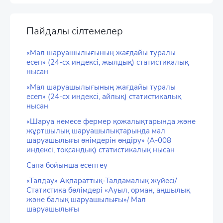
Пайдалы сілтемелер
«Мал шаруашылығының жағдайы туралы
есеп» (24-сх индексі, жылдық) статистикалық
нысан
«Мал шаруашылығының жағдайы туралы
есеп» (24-сх индексі, айлық) статистикалық
нысан
«Шаруа немесе фермер қожалықтарында және
жұртшылық шаруашылықтарында мал
шаруашылығы өнімдерін өндіру» (А-008
индексі, тоқсандық) статистикалық нысан
Сапа бойынша есептеу
«Талдау» Ақпараттық-Талдамалық жүйесі/
Статистика бөлімдері «Ауыл, орман, аңшылық
және балық шаруашылығы»/ Мал
шаруашылығы