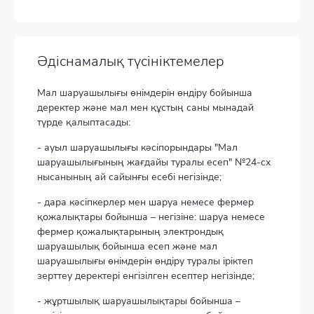
Әдіснамалық түсініктемелер
Мал шаруашылығы өнімдерін өндіру бойынша
деректер және мал мен құстың саны мынадай
түрде қалыптасады:
- ауыл шаруашылығы кәсіпорындары "Мал
шаруашылығының жағдайы туралы есеп" №24-сх
нысанының ай сайынғы есебі негізінде;
- дара кәсіпкерлер мен шаруа немесе фермер
қожалықтары бойынша – негізіне: шаруа немесе
фермер қожалықтарының электрондық
шаруашылық бойынша есеп және мал
шаруашылығы өнімдерін өндіру туралы іріктеп
зерттеу деректері енгізілген есептер негізінде;
- жұртшылық шаруашылықтары бойынша –