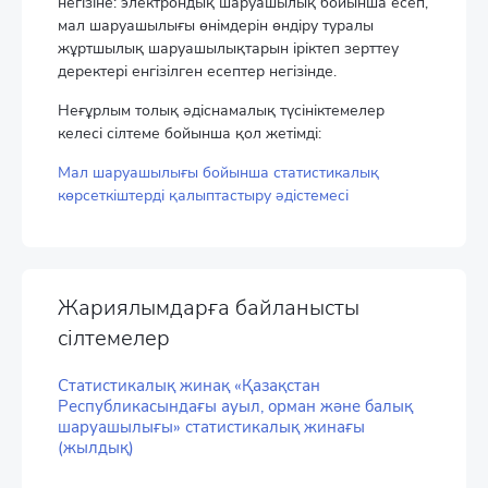
негізіне: электрондық шаруашылық бойынша есеп,
мал шаруашылығы өнімдерін өндіру туралы
жұртшылық шаруашылықтарын іріктеп зерттеу
деректері енгізілген есептер негізінде.
Неғұрлым толық әдіснамалық түсініктемелер
келесі сілтеме бойынша қол жетімді:
Мал шаруашылығы бойынша статистикалық
көрсеткіштерді қалыптастыру әдістемесі
Жариялымдарға байланысты
сілтемелер
Статистикалық жинақ «Қазақстан
Республикасындағы ауыл, орман және балық
шаруашылығы» статистикалық жинағы
(жылдық)