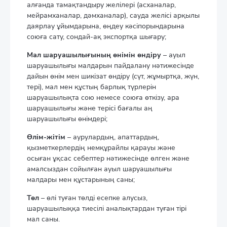
алғанда тамақтандыру желілері (асханалар,
мейрамханалар, дәмханалар), сауда желісі арқылы
даярлау ұйымдарына, өңдеу кәсіпорындарына
союға сату, сондай-ақ экспортқа шығару;
Мал шаруашылығының өнімін өндіру
– ауыл
шаруашылығы малдарын пайдалану нәтижесінде
дайын өнім мен шикізат өндіру (сүт, жұмыртқа, жүн,
тері), мал мен құстың барлық түрлерін
шаруашылықта сою немесе союға өткізу, ара
шаруашылығы және терісі бағалы аң
шаруашылығы өнімдері;
Өлім-жітім
– аурулардың, апаттардың,
қызметкерлердің немқұрайлы қарауы және
осыған ұқсас себептер нәтижесінде өлген және
амалсыздан сойылған ауыл шаруашылығы
малдары мен құстарының саны;
Төл
– өлі туған төлді есепке алусыз,
шаруашылыққа тиесілі аналықтардан туған тірі
мал саны.