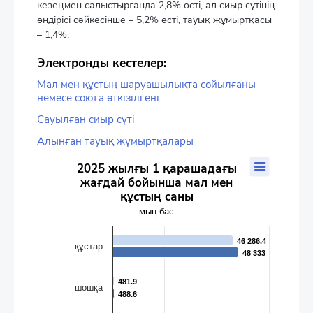
кезеңмен салыстырғанда 2,8% өсті, ал сиыр сүтінің
өндірісі сәйкесінше – 5,2% өсті, тауық жұмыртқасы
– 1,4%.
Электронды кестелер:
Мал мен құстың шаруашылықта сойылғаны
немесе союға өткізілгені
Сауылған сиыр сүтi
Алынған тауық жұмыртқалары
2025 жылғы 1 қарашадағы жағдай бойынша мал мен құст
2025 жылғы 1 қарашадағы
жағдай бойынша мал мен
Bar chart with 2 data series.
құстың саны
мың бас
The chart has 1 X axis displaying categories.
мың бас
The chart has 1 Y axis displaying values. Data ranges from 481
46 286.4
46 286.4
құстар
48 333
48 333
481.9
481.9
шошқа
488.6
488.6