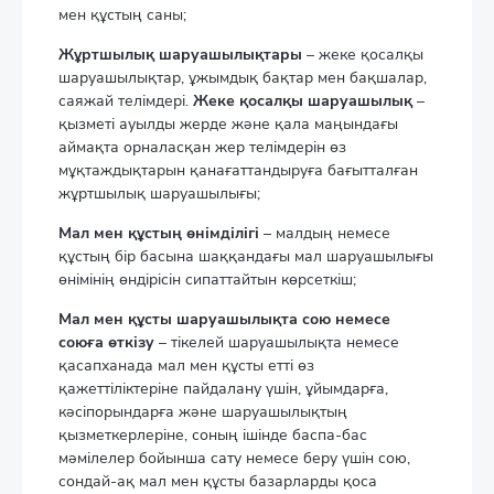
мен құстың саны;
Жұртшылық шаруашылықтары
– жеке қосалқы
шаруашылықтар, ұжымдық бақтар мен бақшалар,
саяжай телімдері.
Жеке қосалқы шаруашылық
–
қызметі ауылды жерде және қала маңындағы
аймақта орналасқан жер телімдерін өз
мұқтаждықтарын қанағаттандыруға бағытталған
жұртшылық шаруашылығы;
Мал мен құстың өнімділігі
– малдың немесе
құстың бір басына шаққандағы мал шаруашылығы
өнімінің өндірісін сипаттайтын көрсеткіш;
Мал мен құсты шаруашылықта сою немесе
союға өткізу
– тікелей шаруашылықта немесе
қасапханада мал мен құсты етті өз
қажеттіліктеріне пайдалану үшін, ұйымдарға,
кәсіпорындарға және шаруашылықтың
қызметкерлеріне, соның ішінде баспа-бас
мәмілелер бойынша сату немесе беру үшін сою,
сондай-ақ мал мен құсты базарларды қоса