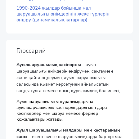
1990-2024 жылдар бойынша мал
шаруашылығы өнімдерінің жеке түрлерін
өндіру (динамикалық қатарлар)
Глоссарий
Ауылшаруашылық кәсіпорны
– ауыл
шаруашылығы өнімдерін өндірумен, сақтаумен
және қайта өңдеумен, ауыл шаруашылығы
саласында қызмет көрсетумен айналысатын
заңды тұлға немесе оның құрылымдық бөлімшесі;
Ауыл шаруашылығы құралымдарына
ауылшаруашылық кәсіпорындары мен дара
кәсіпкерлер мен шаруа немесе фермер
қожалықтары жатады.
Ауыл шаруашылығы малдары мен құстарының
саны
– есепті күнге шаруашылықтарда бар тірі мал