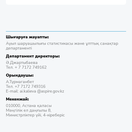
Шығаруға жауапты:
Ауыл шаруашылығы статистикасы және ұлттық санақтар
департаменті
Департамент директоры:
Ә.Джартыбаева
Тел. + 7 7172 749162
Орындаушы:
А.Турмаганбет
Тел. +7 7172 749316
E-mail: ai.kalieva @aspire.gov.kz
Мекенжай:
010000, Астана қаласы
Мәңгілік ел даңғылы 8,
Министрліктер үйі, 4-кіреберіс