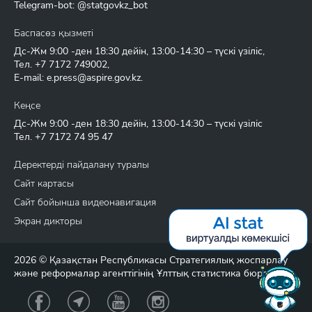
Telegram-bot: @statgovkz_bot
Баспасөз қызметі
Дс-Жм 9:00 -ден 18:30 дейін, 13:00-14:30 – түскі үзіліс,
Тел.
+7 7172 749002
,
E-mail:
e.press@aspire.gov.kz
.
Кеңсе
Дс-Жм 9:00 -ден 18:30 дейін, 13:00-14:30 – түскі үзіліс
Тел.
+7 7172 74 95 47
Деректерді пайдалану туралы
Сайт картасы
Сайт бойынша видеонавигация
Экран дикторы
2026 © Қазақстан Республикасы Стратегиялық жоспарлау
және реформалар агенттігінің Ұлттық статистика бюросы