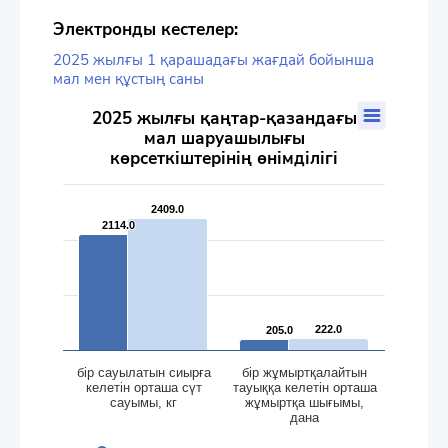
Электронды кестелер:
2025 жылғы 1 қарашадағы жағдай бойынша
мал мен құстың саны
2025 жылғы қаңтар-қазандағы мал шаруашылығы көрсеткішт
2025 жылғы қаңтар-қазандағы
мал шаруашылығы
Bar chart with 2 data series.
көрсеткіштерінің өнімділігі
The chart has 1 X axis displaying categories.
The chart has 2 Y axes displaying values, and values.
2409.0
2409.0
2114.0
2114.0
222.0
222.0
205.0
205.0
бір сауылатын сиырға
бір жұмыртқалайтын
келетін орташа сүт
тауыққа келетін орташа
сауымы, кг
жұмыртқа шығымы,
дана