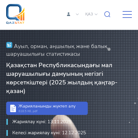
ҚАЗ
Ауыл, орман, аңшылық және балық
шаруашылығы статистикасы
Қазақстан Республикасындағы мал
шаруашылығы дамуының негізгі
көрсеткіштері (2025 жылдың қаңтар-
қазан)
Жарияланымды жүктеп алу
618.5 Кб, pdf
Жариялау күні: 13.11.2025
Келесі жариялау күні: 12.12.2025