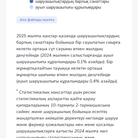
шаруашылықтардың барлық санаттары
ауыл шаруашылығы құрылымдары
End of interactive chart.
.xlsx файлды жүктеу
2025 жылғы қаңтар-қазанда шаруашылықтардың
барлық санаттары бойынша бір сауылатын сиырға
келетін орташа сүт сауымы өткен жылдың
деңгейінде (2024 жылмен салыстырғанда ауыл
шаруашылығы құралымдары 0,1% азайды). Бір
жұмыртқалайтын тауыққа келетін орташа
жұмыртқа шығымы өткен жылдың деңгейінде
(ауыл шаруашылығы құралымдары 0,4% азайды).
*
Статистикалық мақсаттар үшін ресми
статистикалық ақпаратты қайта қарау
қағидаларының 10-тармағы 2-тармақшасына
сәйкес және шаруашылық бойынша есептің
жаңартылған әкімшілік деректері негізінде шаруа
және фермер қожалықтары мен жеке қосалқы
шаруашылықтарға қатысты 2024 жылға мал
шаруашылығы статистикасының жеке