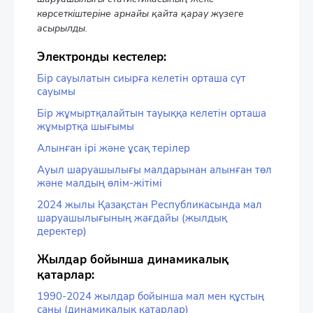
көрсеткіштеріне арнайы қайта қарау жүзеге
асырылды.
Электронды кестелер:
Бір сауылатын сиырға келетін орташа сүт
сауымы
Бір жұмыртқалайтын тауыққа келетін орташа
жұмыртқа шығымы
Алынған ірі және ұсақ терілер
Ауыл шаруашылығы малдарынан алынған төл
және малдың өлім-жітімі
2024 жылы Қазақстан Республикасында мал
шаруашылығының жағдайы (жылдық
деректер)
Жылдар бойынша динамикалық
қатарлар:
1990-2024 жылдар бойынша мал мен құстың
саны (динамикалық қатарлар)