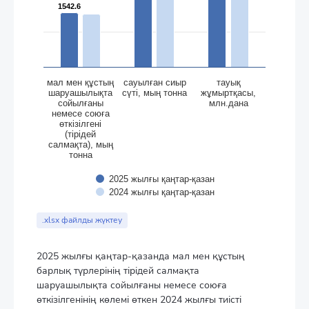
1542.6
1542.6
мал мен құстың
сауылған сиыр
тауық
шаруашылықта
сүтi, мың тонна
жұмыртқасы,
сойылғаны
млн.дана
немесе союға
өткізілгені
(тірідей
салмақта), мың
тонна
2025 жылғы қаңтар-қазан
2024 жылғы қаңтар-қазан
End of interactive chart.
.xlsx файлды жүктеу
2025 жылғы қаңтар-қазанда мал мен құстың
барлық түрлерінің тірідей салмақта
шаруашылықта сойылғаны немесе союға
өткізілгенінің көлемі өткен 2024 жылғы тиісті