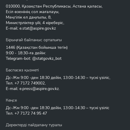
010000, Қазақстан Республикасы, Астана қаласы,
Есіл өзенінің сол жағалауы,
Мәңгілік ел даңғылы, 8,
Министрліктер үйі, 4 кіреберіс,
E-mail:
e.stat@aspire.gov.kz
Бірыңғай байланыс орталығы
1446
(Қазақстан бойынша тегін)
9:00 - 18:30-ға дейін:
Telegram-bot: @statgovkz_bot
Баспасөз қызметі
Дс-Жм 9:00 -ден 18:30 дейін, 13:00-14:30 – түскі үзіліс,
Тел.
+7 7172 749002
,
E-mail:
e.press@aspire.gov.kz
.
Кеңсе
Дс-Жм 9:00 -ден 18:30 дейін, 13:00-14:30 – түскі үзіліс
Тел.
+7 7172 74 95 47
Деректерді пайдалану туралы