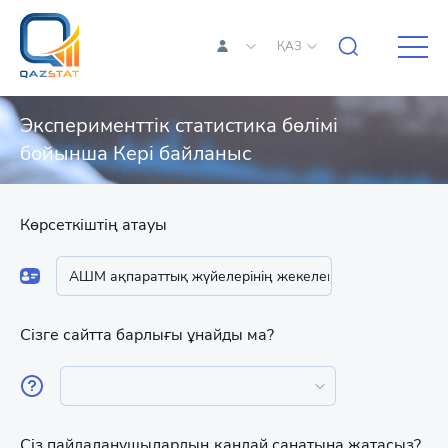
ҚАЗ
Эксперименттік статистика бөлімі
бойынша Кері байланыс
Көрсеткіштің атауы
Сізге сайтта барлығы ұнайды ма?
Сіз пайдаланушылардың қандай санатына жатасыз?