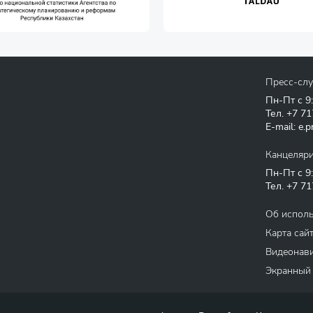
Пресс-сл
Пн-Пт с 9
Тел.
+7 71
E-mail:
e.p
Канцеляр
Пн-Пт с 9
Тел.
+7 71
Об испол
Карта сай
Видеонави
Экранный