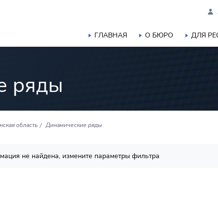
ГЛАВНАЯ
О БЮРО
ДЛЯ Р
е ряды
нская область
Динамические ряды
мация не найдена, измените параметры фильтра