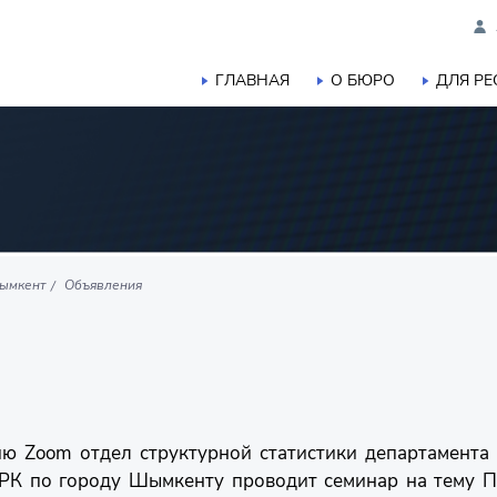
ГЛАВНАЯ
О БЮРО
ДЛЯ Р
ымкент
Объявления
цию Zoom отдел структурной статистики департамента
РК по городу Шымкенту проводит семинар на тему П