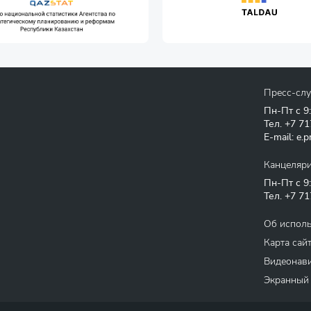
Пресс-сл
Пн-Пт с 9
Тел.
+7 71
E-mail:
e.p
Канцеляр
Пн-Пт с 9
Тел.
+7 71
Об испол
Карта сай
Видеонави
Экранный