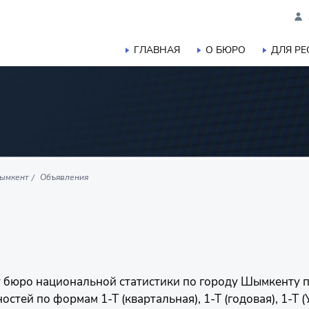
ГЛАВНАЯ
О БЮРО
ДЛЯ Р
ымкент
Объявления
нт бюро национальной статистики по городу Шымкенту
стей по формам 1-Т (квартальная), 1-Т (годовая), 1-Т (