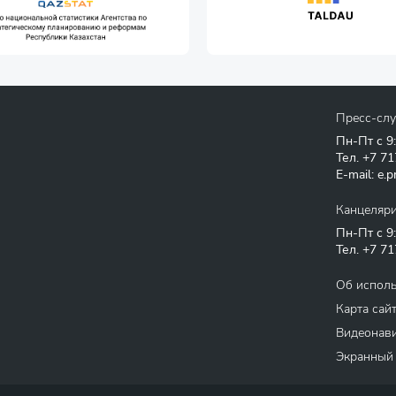
Пресс-сл
Пн-Пт с 9
Тел.
+7 71
E-mail:
e.p
Канцеляр
Пн-Пт с 9
Тел.
+7 71
Об испол
Карта сай
Видеонави
Экранный