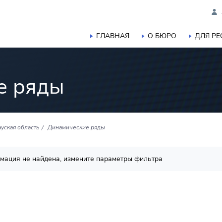
ГЛАВНАЯ
О БЮРО
ДЛЯ Р
е ряды
уская область
Динамические ряды
мация не найдена, измените параметры фильтра