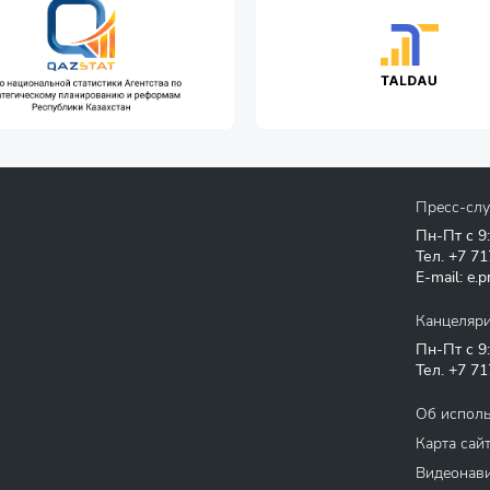
Пресс-сл
Пн-Пт с 9
Тел.
+7 71
E-mail:
e.p
Канцеляр
Пн-Пт с 9
Тел.
+7 71
Об испол
Карта сай
Видеонави