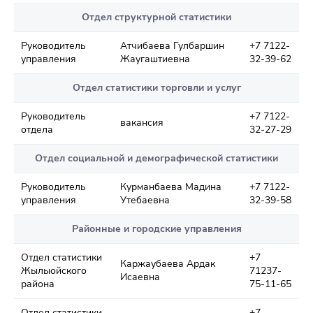
Отдел структурной статистики
Руководитель
Атчибаева Гулбаршин
+7 7122-
управления
Жаугаштиевна
32-39-62
Отдел статистики торговли и услуг
Руководитель
+7 7122-
вакансия
отдела
32-27-29
Отдел социальной и демографической статистики
Руководитель
Курманбаева Мадина
+7 7122-
управления
Утебаевна
32-39-58
Районные и городские управления
Отдел статистики
+7
Каржаубаева Ардак
Жылыойского
71237-
Исаевна
района
75-11-65
Отдел статистики
+7