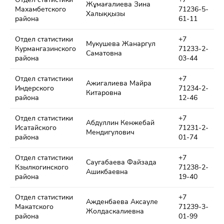
Жұмағалиева Зина
Махамбетского
71236-5-
Халыққызы
района
61-11
Отдел статистики
+7
Мукушева Жанаргул
Курмангазинского
71233-2-
Саматовна
района
03-44
Отдел статистики
+7
Ажигалиева Майра
Индерского
71234-2-
Китаровна
района
12-46
Отдел статистики
+7
Абдуллин Кенжебай
Исатайского
71231-2-
Мендигулович
района
01-74
Отдел статистики
+7
Саугабаева Файзада
Кзылкогинского
71238-2-
Ашикбаевна
района
19-40
Отдел статистики
+7
Ажденбаева Аксауле
Макатского
71239-3-
Жолдаскалиевна
района
01-99