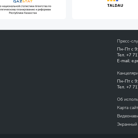
Пресс-сл
Пн-Пт с 9
Тел.
+7 71
E-mail:
e.p
Канцеляр
Пн-Пт с 9
Тел.
+7 71
Об испол
Карта сай
Видеонави
Экранный