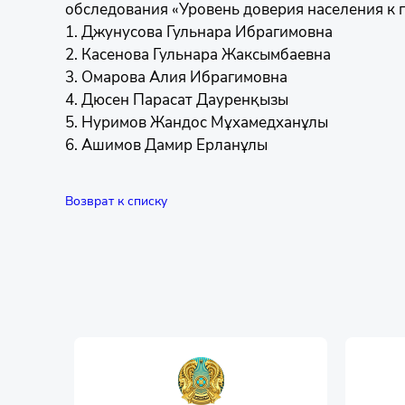
обследования «Уровень доверия населения к п
1. Джунусова Гульнара Ибрагимовна
2. Касенова Гульнара Жаксымбаевна
3. Омарова Алия Ибрагимовна
4. Дюсен Парасат Дауренқызы
5. Нуримов Жандос Мұхамедханұлы
6. Ашимов Дамир Ерланұлы
Возврат к списку