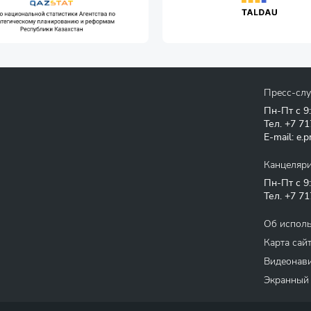
Пресс-сл
Пн-Пт с 9
Тел.
+7 71
E-mail:
e.p
Канцеляр
Пн-Пт с 9
Тел.
+7 71
Об испол
Карта сай
Видеонави
Экранный