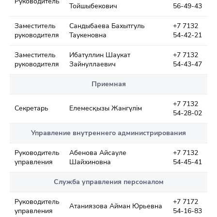
Руководитель
Тойшыбекович
56-49-43
Заместитель
Сандыбаева Бахытгуль
+7 7132
руководителя
Таукеновна
54-42-21
Заместитель
Ибатуллин Шаукат
+7 7132
руководителя
Зайнуллаевич
54-43-47
Приемная
+7 7132
Секретарь
Елемесқызы Жангүлім
54-28-02
Управление внутреннего администрирования
Руководитель
Абенова Айсауле
+7 7132
управления
Шайхиновна
54-45-41
Служба управления персоналом
Руководитель
+7 7172
Атаниязова Айман Юрьевна
управления
54-16-83