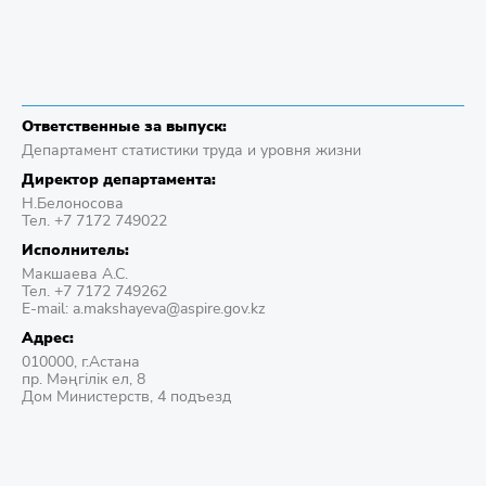
Ответственные за выпуск:
Департамент статистики труда и уровня жизни
Директор департамента:
Н.Белоносова
Тел. +7 7172 749022
Исполнитель:
Макшаева A.C.
Тел. +7 7172 749262
E-mail: a.makshayeva@aspire.gov.kz
Адрес:
010000, г.Астана
пр. Мәңгілік ел, 8
Дом Министерств, 4 подъезд