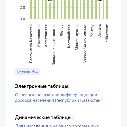
2.0
0.0
г.Астана
Жетісу
Западно-Казахстанская
г.Шымкент
Алматинская
Акмолинская
Ұлытау
Республика Казахстан
Северо-Казахстанская
Мангистауская
Костанайская
End of interactive chart.
Скачать .xlsx
Электронные таблицы:
Основные показатели дифференциации
доходов населения Республики Казахстан
Динамические таблицы:
Доля населения, имеющего доходы ниже