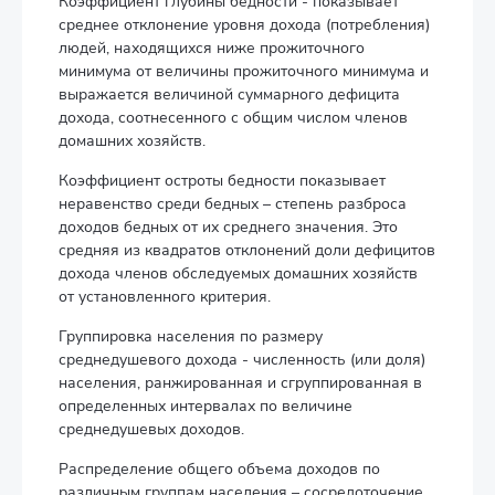
Коэффициент глубины бедности - показывает
среднее отклонение уровня дохода (потребления)
людей, находящихся ниже прожиточного
минимума от величины прожиточного минимума и
выражается величиной суммарного дефицита
дохода, соотнесенного с общим числом членов
домашних хозяйств.
Коэффициент остроты бедности показывает
неравенство среди бедных – степень разброса
доходов бедных от их среднего значения. Это
средняя из квадратов отклонений доли дефицитов
дохода членов обследуемых домашних хозяйств
от установленного критерия.
Группировка населения по размеру
среднедушевого дохода - численность (или доля)
населения, ранжированная и сгруппированная в
определенных интервалах по величине
среднедушевых доходов.
Распределение общего объема доходов по
различным группам населения – сосредоточение