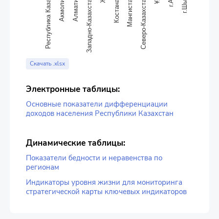
Западно-Казахстанская
Алматинская
Акмолинская
Республика Казахстан
Северо-Казахстанская
Мангистауская
Костанайская
End of interactive chart.
Скачать .xlsx
Электронные таблицы:
Основные показатели дифференциации
доходов населения Республики Казахстан
Динамические таблицы:
Показатели бедности и неравенства по
регионам
Индикаторы уровня жизни для мониторинга
стратегической карты ключевых индикаторов