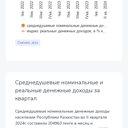
IIкв. 2022
IIIкв. 2023
Iкв. 2022
IIкв. 2023
Iкв. 2023
II кв. 2024
IVкв. 2022
Iкв. 2024
IIIкв. 2022
IVкв. 2023
среднедушевые номинальные денежные до…
индекс реальных денежных доходов, в % к…
End of interactive chart.
Скачать .xlsx
Среднедушевые номинальные и
реальные денежные доходы за
квартал
Среднедушевые номинальные денежные доходы
населения Республики Казахстан во II квартале
2024г. составили 204963 тенге в месяц и