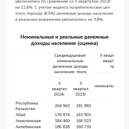
увеличились по сравнению со II кварталом 2023г.
на 12,6%. С учетом индекса потребительских цен
этого периода (8,5%) денежные доходы населения
в реальном выражении увеличились на 3,8%.
Номинальные и реальные денежные
доходы населения (оценка)
Среднедушевые
II квартал 2024г
номинальные
кварталу 2023
денежные доходы
процента
населения, тенге
II
II
номинальные
квартал
квартал
2024г.
2023г.
Республика
204 963
181 982
112,6
Казахстан
Абай
176 974
161 901
109,3
Акмолинская
184 469
166 523
110,8
Актюбинская
186 828
160 735
116,2