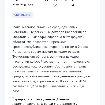
Min
119 753
101 690
109,1
Max /Min, раз
3,2
3,4
1,2
Скачать .xlsx
Максимальное значение среднедушевых
номинальных денежных доходов населения во II
квартале 2024г. зафиксировано в Атырауской
области, где показатель превысил
среднереспубликанский уровень почти в 2 раза.
Регионом с самым низким доходом остается
Туркестанская область, величина доходов
населения которой составляет почти половину от
республиканского уровня. Соотношение между
максимальным и минимальным значениями
среднедушевых номинальных денежных доходов
населения среди регионов во II квартале 2024г.
составила 3,2 раза (во II квартале 2023г. – 3,4
раза).
*
Предварительные данные. Данные
пересчитываются в связи с уточнением у